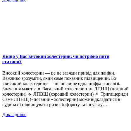
Якщо у Вас високий холестерин: чи потрібно пити
статини?
Високий холестерин — це не завжди привід для паніки.
Важливо зрозуміти, який саме показник підвищений. Бо
«високий холестерин» — це не лише одна цифра в аналізі.
Значення мають: 🔹 Загальний холестерин 🔹 ЛПНЩ (поганий
холестерин) 🔹 ЛПВЩ (хороший холестерин) 🔹 Тригліцериди
Саме ЛПНЩ («поганий» холестерин) може відкладатися в
судинах і підвищувати ризик інфаркту та інсульту….
Докладніше