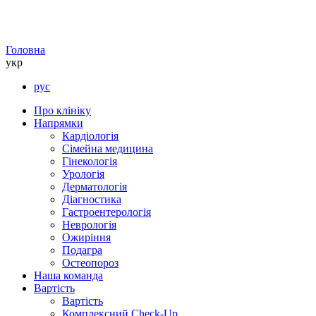
Головна
укр
рус
Про клініку
Напрямки
Кардіологія
Сімейна медицина
Гінекологія
Урологія
Дерматологія
Діагностика
Гастроентерологія
Неврологія
Ожиріння
Подагра
Остеопороз
Наша команда
Вартість
Вартість
Комплексний Check-Up