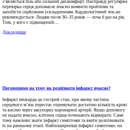
з’являється біль або сильний дискомфорт. Насправді регулярна
перевірка серця допомагає вчасно виявити проблеми та
запобігти серйозним ускладненням. Кардіологічний чек-ап
рекомендується: Людям після 30–35 років — хоча б раз на рік.
Тим, у кого є підвищений…
Докладніше
Поговоримо на тему як розпізнати інфаркт вчасно?
Інфаркт міокарда це гострий стан, при якому частина
серцевого м’яза перестає отримувати достатню кількість крові
та кисню через закупорку коронарної артерії. Якщо допомогу
не надати вчасно, клітини серця починають відмирати. Саме
тому важливо знати інфаркт симптоми та вміти розпізнавати
їх на ранньому етапі. Найпоширеніші інфаркт симптоми, на