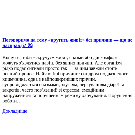
Поговоримо на тему «крутить живіт» без причини — що це
насправді? 🤔
Відчуття, ніби «скручує» живіт, спазми або дискомфорт
можуть з’являтися навіть без явних причин. Але організм
рідко подає сигнали просто так — за цим завжди стоїть
певний процес. Найчастіші причини: синдром подразненого
кишечника, одна з найпоширеніших причин,
супроводжується спазмами, здуттям, чергуванням діареї та
закрепів, часто пов’язаний зі стресом, емоційним
напруженням та порушенням режиму харчування. Порушення
роботи…
Докладніше