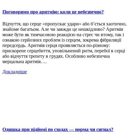
Поговоримо про аритмію: коли це небезпечно?
Відчуття, що серце «пропускає удари» або б’ється хаотично,
знайоме багатьом. Але чи завжди це нешкідливо? Аритмія
може бути як тимчасовою реакцією на стрес чи втому, так і
ознакою серйозних проблем із серцем, зокрема фібриляції
передсердь. Аритмія серця проявляється по-різному:
прискорене серцебиття, уповільнений ритм, перебої в серці
або відчуття трепету в грудях. Особливо небезпечна
мерцальна аритмія….
Докладніше
Одишка при підйомі по сходах — норма чи сигнал?