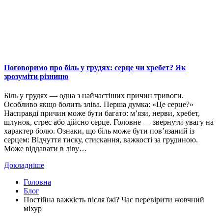
Поговоримо про біль у грудях: серце чи хребет? Як
зрозуміти різницю
Біль у грудях — одна з найчастіших причин тривоги.
Особливо якщо болить зліва. Перша думка: «Це серце?»
Насправді причин може бути багато: м’язи, нерви, хребет,
шлунок, стрес або дійсно серце. Головне — звернути увагу на
характер болю. Ознаки, що біль може бути пов’язаний із
серцем: Відчуття тиску, стискання, важкості за грудиною.
Може віддавати в ліву…
Докладніше
Головна
Блог
Постійна важкість після їжі? Час перевірити жовчний
міхур