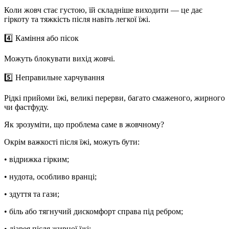
Коли жовч стає густою, їй складніше виходити — це дає
гіркоту та тяжкість після навіть легкої їжі.
4️⃣
Каміння або пісок
Можуть блокувати вихід жовчі.
5️⃣
Неправильне харчування
Рідкі прийоми їжі, великі перерви, багато смаженого, жирного
чи фастфуду.
Як зрозуміти, що проблема саме в жовчному?
Окрім важкості після їжі, можуть бути:
• відрижка гірким;
• нудота, особливо вранці;
• здуття та гази;
• біль або тягнучий дискомфорт справа під ребром;
• діарея після жирної їжі;