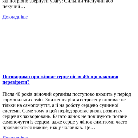
які потрібно звернути увагу: Сильний тиснучий або
пекучий…
Докладніше
Поговоримо про жіноче серце після 40: що важливо
перевірити?
Після 40 років жіночий організм поступово входить у період
гормональних змін. Зниження рівня естрогену впливає не
тільки на самопочуття, а й на роботу серцево-судинної
системи. Саме тому в цей період зростає ризик розвитку
серцевих захворювань. Багато жінок не пов’язують погане
самопочуття із серцем, адже серце у жінок симптоми часто
проявляються інакше, ніж у чоловіків. Це…
Докладніше