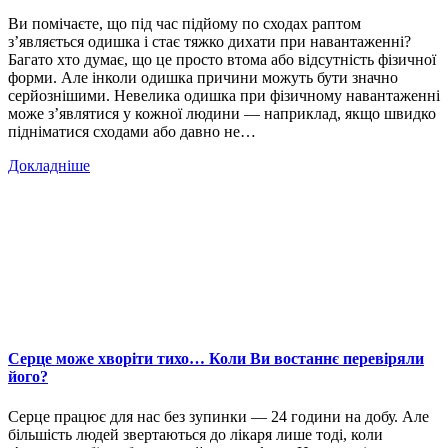
Ви помічаєте, що під час підйому по сходах раптом
з’являється одишка і стає тяжко дихати при навантаженні?
Багато хто думає, що це просто втома або відсутність фізичної
форми. Але інколи одишка причини можуть бути значно
серйознішими. Невелика одишка при фізичному навантаженні
може з’являтися у кожної людини — наприклад, якщо швидко
підніматися сходами або давно не…
Докладніше
Серце може хворіти тихо… Коли Ви востаннє перевіряли
його?
Серце працює для нас без зупинки — 24 години на добу. Але
більшість людей звертаються до лікаря лише тоді, коли