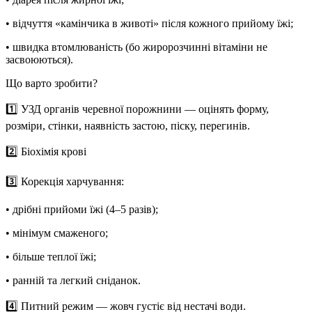
• відчуття «камінчика в животі» після кожного прийому їжі;
• швидка втомлюваність (бо жиророзчинні вітаміни не
засвоюються).
Що варто зробити?
1️⃣
УЗД органів черевної порожнини
— оцінять форму,
розміри, стінки, наявність застою, піску, перегинів.
2️⃣
Біохімія крові
3️⃣
Корекція харчування:
• дрібні прийоми їжі (4–5 разів);
• мінімум смаженого;
• більше теплої їжі;
• ранній та легкий сніданок.
4️⃣
Питний режим
— жовч густіє від нестачі води.