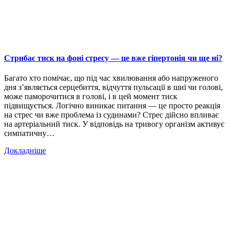
Стрибає тиск на фоні стресу — це вже гіпертонія чи ще ні?
Багато хто помічає, що під час хвилювання або напруженого
дня з’являється серцебиття, відчуття пульсації в шиї чи голові,
може паморочитися в голові, і в цей момент тиск
підвищується. Логічно виникає питання — це просто реакція
на стрес чи вже проблема із судинами? Стрес дійсно впливає
на артеріальний тиск. У відповідь на тривогу організм активує
симпатичну…
Докладніше