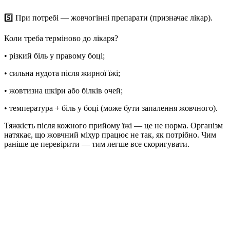
5️⃣
При потребі — жовчогінні препарати (призначає лікар).
Коли треба терміново до лікаря?
• різкий біль у правому боці;
• сильна нудота після жирної їжі;
• жовтизна шкіри або білків очей;
• температура + біль у боці (може бути запалення жовчного).
Тяжкість після кожного прийому їжі — це не норма. Організм
натякає, що жовчний міхур працює не так, як потрібно. Чим
раніше це перевірити — тим легше все скоригувати.