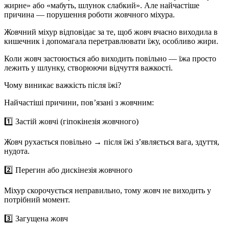
жирне» або «мабуть, шлунок слабкий». Але найчастіше
причина —
порушення роботи жовчного міхура
.
Жовчний міхур відповідає за те, щоб жовч вчасно виходила в
кишечник і допомагала перетравлювати їжу, особливо жири.
Коли жовч застоюється або виходить повільно — їжа просто
лежить у шлунку, створюючи відчуття важкості.
Чому виникає важкість після їжі?
Найчастіші причини, пов’язані з жовчним:
1️⃣
Застій жовчі (гіпокінезія жовчного)
Жовч рухається повільно → після їжі з’являється вага, здуття,
нудота.
2️⃣
Перегин або дискінезія жовчного
Міхур скорочується неправильно, тому жовч не виходить у
потрібний момент.
3️⃣
Загущена жовч