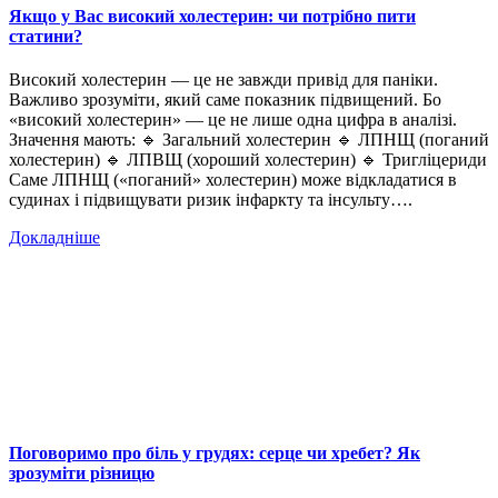
Якщо у Вас високий холестерин: чи потрібно пити
статини?
Високий холестерин — це не завжди привід для паніки.
Важливо зрозуміти, який саме показник підвищений. Бо
«високий холестерин» — це не лише одна цифра в аналізі.
Значення мають: 🔹 Загальний холестерин 🔹 ЛПНЩ (поганий
холестерин) 🔹 ЛПВЩ (хороший холестерин) 🔹 Тригліцериди
Саме ЛПНЩ («поганий» холестерин) може відкладатися в
судинах і підвищувати ризик інфаркту та інсульту….
Докладніше
Поговоримо про біль у грудях: серце чи хребет? Як
зрозуміти різницю