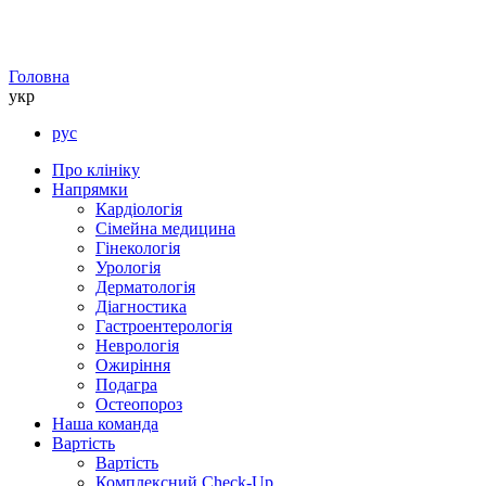
Головна
укр
рус
Про клініку
Напрямки
Кардіологія
Сімейна медицина
Гінекологія
Урологія
Дерматологія
Діагностика
Гастроентерологія
Неврологія
Ожиріння
Подагра
Остеопороз
Наша команда
Вартість
Вартість
Комплексний Check-Up