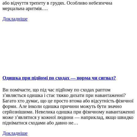
або відчуття трепету в грудях. Особливо небезпечна
мерцальна аритмія….
Докладніше
Одишка при підйомі по сходах — норма чи сигнал?
Ви помічаєте, що під час підйому по сходах раптом
з’являється одишка і стає тяжко дихати при навантаженні?
Багато хто думає, що це просто втома або відсутність фізичної
форми. Але інколи одишка причини можуть бути значно
серйознішими. Невелика одишка при фізичному навантаженні
може з’являтися у кожної людини — наприклад, якщо швидко
підніматися сходами або давно не…
Докладніше