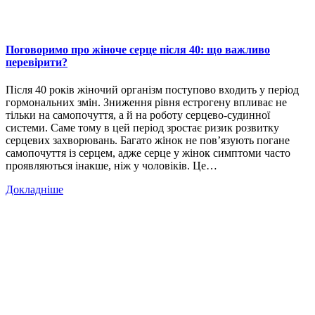
Поговоримо про жіноче серце після 40: що важливо
перевірити?
Після 40 років жіночий організм поступово входить у період
гормональних змін. Зниження рівня естрогену впливає не
тільки на самопочуття, а й на роботу серцево-судинної
системи. Саме тому в цей період зростає ризик розвитку
серцевих захворювань. Багато жінок не пов’язують погане
самопочуття із серцем, адже серце у жінок симптоми часто
проявляються інакше, ніж у чоловіків. Це…
Докладніше