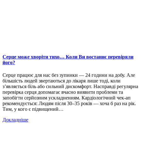
Серце може хворіти тихо… Коли Ви востаннє перевіряли
його?
Серце працює для нас без зупинки — 24 години на добу. Але
більшість людей звертаються до лікаря лише тоді, коли
з’являється біль або сильний дискомфорт. Насправді регулярна
перевірка серця допомагає вчасно виявити проблеми та
запобігти серйозним ускладненням. Кардіологічний чек-ап
рекомендується: Людям після 30–35 років — хоча б раз на рік.
Тим, у кого є підвищений…
Докладніше