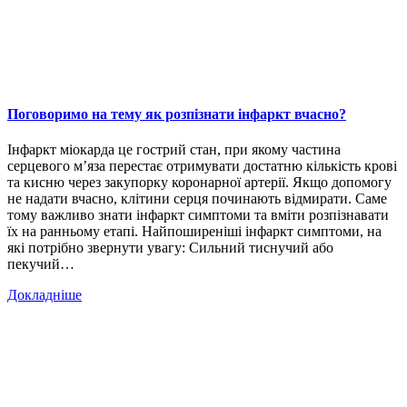
Поговоримо на тему як розпізнати інфаркт вчасно?
Інфаркт міокарда це гострий стан, при якому частина
серцевого м’яза перестає отримувати достатню кількість крові
та кисню через закупорку коронарної артерії. Якщо допомогу
не надати вчасно, клітини серця починають відмирати. Саме
тому важливо знати інфаркт симптоми та вміти розпізнавати
їх на ранньому етапі. Найпоширеніші інфаркт симптоми, на
які потрібно звернути увагу: Сильний тиснучий або
пекучий…
Докладніше