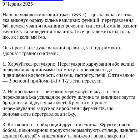
9 Червня 2025
Наш шлунково-кишковий тракт (ЖКТ) – це складна система,
яка виконує одразу кілька важливих функцій: перетравлення
їжі, всмоктування поживних речовин, синтез вітамінів, захист
імунітету та виведення токсинів. І все це залежить від того,
що, як і коли ми їмо.
Ось прості, але дуже важливі правила, які підтримують
здоровʼя травної системи:
1. Харчуйтесь регулярно: Нерегулярне харчування або великі
перерви між прийомами їжі можуть призводити до
підвищеної кислотності, спазмів, гастриту, печії. Оптимально
— 3 основні прийоми їжі + 1-2 легкі перекуси.
2. Не поспішайте – ретельно пережовуйте їжу: Погано
пережована їжа ускладнює роботу шлунка та викликає здуття,
бродіння та відчуття важкості. Крім того, процес
пережовування запускає вироблення ферментів, що
допомагають перетравлювати їжу.
3. Клітковина – найкращий друг кишечника: Фрукти, овочі,
бобові, цільнозернові продукти нормалізують стілець, живлять
корисні бактерії у кишечнику та знижуют ризик закрепів і