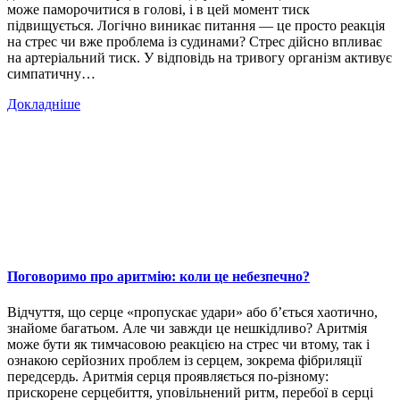
може паморочитися в голові, і в цей момент тиск
підвищується. Логічно виникає питання — це просто реакція
на стрес чи вже проблема із судинами? Стрес дійсно впливає
на артеріальний тиск. У відповідь на тривогу організм активує
симпатичну…
Докладніше
Поговоримо про аритмію: коли це небезпечно?
Відчуття, що серце «пропускає удари» або б’ється хаотично,
знайоме багатьом. Але чи завжди це нешкідливо? Аритмія
може бути як тимчасовою реакцією на стрес чи втому, так і
ознакою серйозних проблем із серцем, зокрема фібриляції
передсердь. Аритмія серця проявляється по-різному:
прискорене серцебиття, уповільнений ритм, перебої в серці