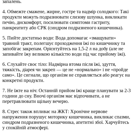
запалень.
4. Обмежте смажене, жирне, гостре та надмір солодкого: Такі
продукти можуть подразнювати слизову шлунка, викликати
печію, дискомфорт, посилювати симптоми гастриту,
панкреатиту або СРК (синдром подразненого кишечника).
5. Пийте достатньо води: Вода допомагає «змащувати»
травний тракт, полегшує проходження їжі по кишечнику та
запобігає закрепам. Орієнтуйтесь на 1,5-2 л на добу (але не
запивайте їжу великою кількістю води під час прийому їжі).
6. Слухайте своє тіло: Надмірна втома після їжі, здуття,
тяжкість, діарея чи закреп — це не «нормально» і не «пройде
само». Це сигнали, що організм не справляється або реагує на
конкретні продукти.
7. Не їжте на ніч: Останній прийом їжі краще планувати за 2-3
години до сну. Вночі організм має відпочивати, а не
перетравлювати щільну вечерю.
8. Стрес також впливає на ЖКТ: Хронічне нервове
напруження порушує моторику кишечника, викликає спазми,
синдром подразненого кишечника, апетитні збої. Харчуйтесь
у спокійній атмосфері.