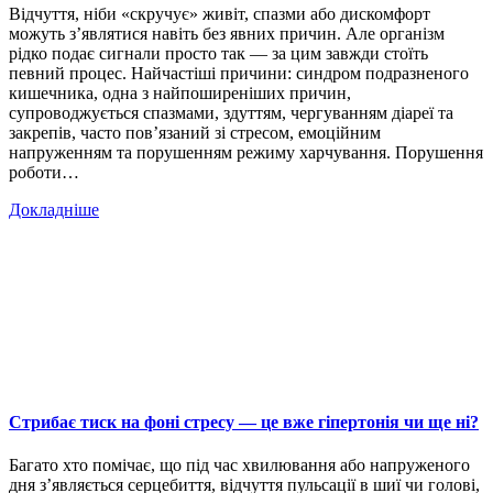
Відчуття, ніби «скручує» живіт, спазми або дискомфорт
можуть з’являтися навіть без явних причин. Але організм
рідко подає сигнали просто так — за цим завжди стоїть
певний процес. Найчастіші причини: синдром подразненого
кишечника, одна з найпоширеніших причин,
супроводжується спазмами, здуттям, чергуванням діареї та
закрепів, часто пов’язаний зі стресом, емоційним
напруженням та порушенням режиму харчування. Порушення
роботи…
Докладніше
Стрибає тиск на фоні стресу — це вже гіпертонія чи ще ні?
Багато хто помічає, що під час хвилювання або напруженого
дня з’являється серцебиття, відчуття пульсації в шиї чи голові,