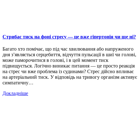
Стрибає тиск на фоні стресу — це вже гіпертонія чи ще ні?
Багато хто помічає, що під час хвилювання або напруженого
дня з’являється серцебиття, відчуття пульсації в шиї чи голові,
може паморочитися в голові, і в цей момент тиск
підвищується. Логічно виникає питання — це просто реакція
на стрес чи вже проблема із судинами? Стрес дійсно впливає
на артеріальний тиск. У відповідь на тривогу організм активує
симпатичну…
Докладніше