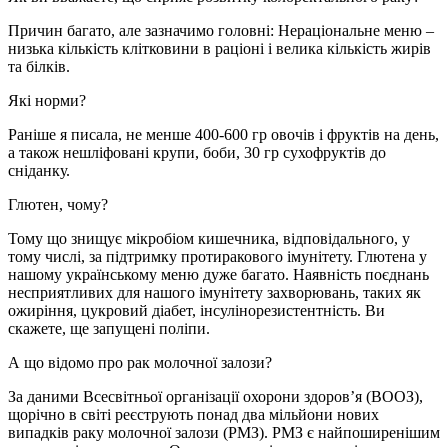
Причин багато, але зазначимо головні: Нераціональне меню –
низька кількість клітковини в раціоні і велика кількість жирів
та білків.
Які норми?
Раніше я писала, не менше 400-600 гр овочів і фруктів на день,
а також нешліфовані крупи, боби, 30 гр сухофруктів до
сніданку.
Глютен, чому?
Тому що знищує мікробіом кишечника, відповідального, у
тому числі, за підтримку протиракового імунітету. Глютена у
нашому українському меню дуже багато. Наявність поєднань
несприятливих для нашого імунітету захворювань, таких як
ожиріння, цукровий діабет, інсулінорезистентність. Ви
скажете, ще запущені поліпи.
А що відомо про рак молочної залози?
За даними Всесвітньої організації охорони здоров’я (ВООЗ),
щорічно в світі реєструють понад два мільйони нових
випадків раку молочної залози (РМЗ). РМЗ є найпоширенішим