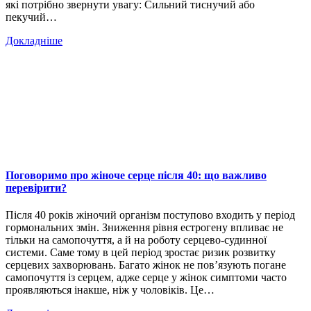
які потрібно звернути увагу: Сильний тиснучий або
пекучий…
Докладніше
Поговоримо про жіноче серце після 40: що важливо
перевірити?
Після 40 років жіночий організм поступово входить у період
гормональних змін. Зниження рівня естрогену впливає не
тільки на самопочуття, а й на роботу серцево-судинної
системи. Саме тому в цей період зростає ризик розвитку
серцевих захворювань. Багато жінок не пов’язують погане
самопочуття із серцем, адже серце у жінок симптоми часто
проявляються інакше, ніж у чоловіків. Це…