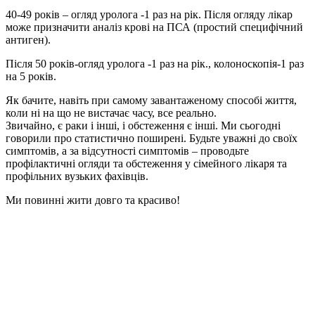
40-49 років – огляд уролога -1 раз на рік. Після огляду лікар
може призначити аналіз крові на ПСА (простий специфічний
антиген).
Після 50 років-огляд уролога -1 раз на рік., колоноскопія-1 раз
на 5 років.
Як бачите, навіть при самому завантаженому способі життя,
коли ні на що не вистачає часу, все реально.
Звичайно, є раки і інші, і обстеження є інші. Ми сьогодні
говорили про статистично поширені. Будьте уважні до своїх
симптомів, а за відсутності симптомів – проводьте
профілактичні огляди та обстеження у сімейного лікаря та
профільних вузьких фахівців.
Ми повинні жити довго та красиво!