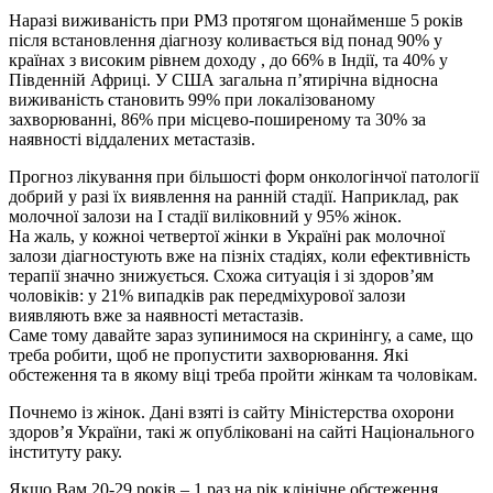
Наразі виживаність при РМЗ протягом щонайменше 5 років
після встановлення діагнозу коливається від понад 90% у
країнах з високим рівнем доходу , до 66% в Індії, та 40% у
Південній Африці. У США загальна п’ятирічна відносна
виживаність становить 99% при локалізованому
захворюванні, 86% при місцево-поширеному та 30% за
наявності віддалених метастазів.
Прогноз лікування при більшості форм онкологінчої патології
добрий у разі їх виявлення на ранній стадії. Наприклад, рак
молочної залози на I стадії виліковний у 95% жінок.
На жаль, у кожноі четвертої жінки в Україні рак молочної
залози діагностують вже на пізніх стадіях, коли ефективність
терапії значно знижується. Схожа ситуація і зі здоров’ям
чоловіків: у 21% випадків рак передміхурової залози
виявляють вже за наявності метастазів.
Саме тому давайте зараз зупинимося на скринінгу, а саме, що
треба робити, щоб не пропустити захворювання. Які
обстеження та в якому віці треба пройти жінкам та чоловікам.
Почнемо із жінок. Дані взяті із сайту Міністерства охорони
здоров’я України, такі ж опубліковані на сайті Національного
інституту раку.
Якщо Вам 20-29 років – 1 раз на рік клінічне обстеження