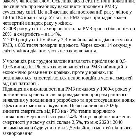
раком у жінок загалом. Ось лише деякі статистичні показники,
що свідчать про неабияку важливість проблеми РМЗ у
сучасному світі. Це найчастіше діагностований рак у жінок у
140 зі 184 країн світу. У світі на РМЗ зараз припадає кожен
четвертий випадок раку у жінок.
З 2008 року у світі захворюваність на РМЗ зросла більш ніж на
20%, а смертність – на 14%.
У 2020 році у світі майже у 2,3 мільйона жінок діагностували
РМЗ, а 685 тисяч померли від нього. Через кожні 14 секунд у
світі у жінки діагностують це захворювання.
У чоловіків рак грудної залози виявляють приблизно в 0,5-
1,0% випадків. Рівень захворюваності на РМЗ найвищий в
економічно розвинених країнах, проте у країнах, що
розвиваються, спостерігається непропорційна частка смертей
від цієї патології.
Підвищення виживаності від РМЗ почалося у 1980-х роках у
розвинених країнах після впровадження програм раннього
виявлення у поєднання з розробкою та пристосуванням нових
ефективних методів лікування. Це дозволило до 2020р.
знизити смертність від РГЗ на 40%; темпи щорічного
зниження смертності сягнули 2-4%. Якщо щорічне зниження
смертності у всьому світі складе 2,5%, то між 2020 і 2040
роками можна буде уникнути 2,5 мільйона смертей від цього
захворювання.