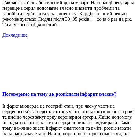
з’являється біль або сильний дискомфорт. Насправді регулярна
перевірка серця допомагає вчасно виявити проблеми та
запобігти серйозним ускладненням. Кардіологічний чек-ап
рекомендується: Людям після 30–35 років — хоча б раз на рік.
Тим, у кого є підвищений…
Докладніше
Поговоримо на тему як розпізнати інфаркт вчасно?
Інфаркт міокарда це гострий стан, при якому частина
серцевого м’яза перестає отримувати достатню кількість крові
та кисню через закупорку коронарної артерії. Якщо допомогу
не надати вчасно, клітини серця починають відмирати. Саме
тому важливо знати інфаркт симптоми та вміти розпізнавати
їх на ранньому етапі. Найпоширеніші інфаркт симптоми, на