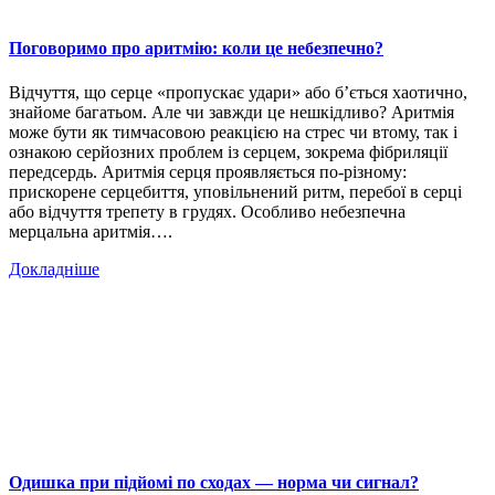
Поговоримо про аритмію: коли це небезпечно?
Відчуття, що серце «пропускає удари» або б’ється хаотично,
знайоме багатьом. Але чи завжди це нешкідливо? Аритмія
може бути як тимчасовою реакцією на стрес чи втому, так і
ознакою серйозних проблем із серцем, зокрема фібриляції
передсердь. Аритмія серця проявляється по-різному:
прискорене серцебиття, уповільнений ритм, перебої в серці
або відчуття трепету в грудях. Особливо небезпечна
мерцальна аритмія….
Докладніше
Одишка при підйомі по сходах — норма чи сигнал?