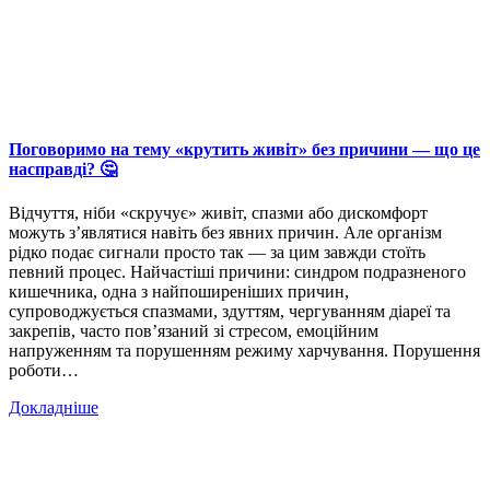
Поговоримо на тему «крутить живіт» без причини — що це
насправді? 🤔
Відчуття, ніби «скручує» живіт, спазми або дискомфорт
можуть з’являтися навіть без явних причин. Але організм
рідко подає сигнали просто так — за цим завжди стоїть
певний процес. Найчастіші причини: синдром подразненого
кишечника, одна з найпоширеніших причин,
супроводжується спазмами, здуттям, чергуванням діареї та
закрепів, часто пов’язаний зі стресом, емоційним
напруженням та порушенням режиму харчування. Порушення
роботи…
Докладніше