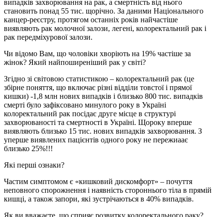
випадків захворювання на рак, а смертність від нього
становить понад 55 тис. щорічно. За даними Національного
канцер-реєстру, протягом останніх років найчастіше
виявляють рак молочної залози, легені, колоректальний рак і
рак передміхурової залози.
Чи відомо Вам, що чоловіки хворіють на 19% частіше за
жінок? Який найпоширеніший рак у світі?
Згідно зі світовою статистикою – колоректальний рак (це
збірне поняття, що включає різні відділи товстої і прямої
кишки) -1,8 млн нових випадків і близько 800 тис. випадків
смерті було зафіксовано минулого року в Україні
колоректальний рак посідає друге місце в структурі
захворюваності та смертності в Україні. Щороку вперше
виявляють близько 15 тис. нових випадків захворювання. З
уперше виявлених пацієнтів одного року не пережиаає
близько 25%!!!
Які перші ознаки?
Частим симптомом є «кишковий дискомфорт» – почуття
неповного спорожнення і наявність стороннього тіла в прямій
кишці, а також запори, які зустрічаються в 40% випадків.
Як ви вважаєте, що сприяє розвитку колоректального раку?