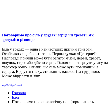
Поговоримо про біль у грудях: серце чи хребет? Як
зрозуміти різницю
Біль у грудях — одна з найчастіших причин тривоги.
Особливо якщо болить зліва. Перша думка: «Це серце?»
Насправді причин може бути багато: м’язи, нерви, хребет,
шлунок, стрес або дійсно серце. Головне — звернути увагу на
характер болю. Ознаки, що біль може бути пов’язаний із
серцем: Відчуття тиску, стискання, важкості за грудиною.
Може віддавати в ліву…
Докладніше
Головна
Блог
Поговоримо про онкологічну поінформованість.