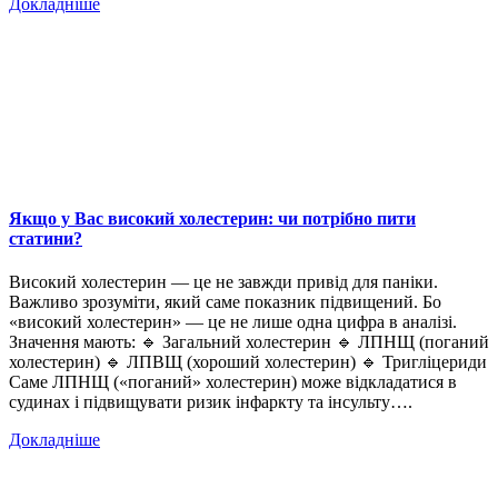
Докладніше
Якщо у Вас високий холестерин: чи потрібно пити
статини?
Високий холестерин — це не завжди привід для паніки.
Важливо зрозуміти, який саме показник підвищений. Бо
«високий холестерин» — це не лише одна цифра в аналізі.
Значення мають: 🔹 Загальний холестерин 🔹 ЛПНЩ (поганий
холестерин) 🔹 ЛПВЩ (хороший холестерин) 🔹 Тригліцериди
Саме ЛПНЩ («поганий» холестерин) може відкладатися в
судинах і підвищувати ризик інфаркту та інсульту….
Докладніше