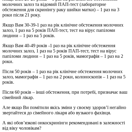
молочних залоз та відомий ПАП-тест (лабораторне
обстеження для скринінгу раку шийки матки) – 1 раз на 3
роки після 21 року.
Якщо Вам 30-39-1 раз на рік клінічне обстеження молочних
залоз, 1 раз на 5 років ПАП-тест, тест на вірус папіломи
людини – 1 раз на 5 років.
Якщо Вам 40-49 років -1 раз на рік клінічне обстеження
молочних залоз, 1 раз на 5 років ПАП-тест, тест на вірус
папіломи людини – 1 раз на 5 років, мамографія – 1 раз на 2
роки.
Після 50 років – 1 раз на рік клінічне обстеження молочних
залоз, мамографія – 1 раз на 2 роки, колоноскопія – 1 раз на 5
років.
Після 60 років – інші обстеження, при потребі, призначає ваш
сімейний лікар.
Але якщо Ви помітили якісь зміни у своєму здоров’ї негайно
звертайтеся до сімейного лікаря або вузького фахівця.
А які обов’язкові онкоскринінги рекомендовані в залежності
від віку чоловікам?