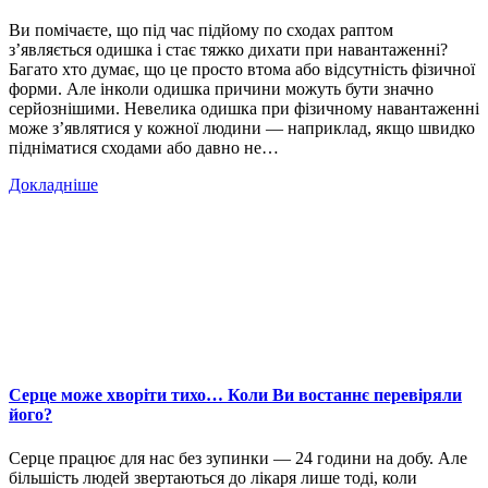
Ви помічаєте, що під час підйому по сходах раптом
з’являється одишка і стає тяжко дихати при навантаженні?
Багато хто думає, що це просто втома або відсутність фізичної
форми. Але інколи одишка причини можуть бути значно
серйознішими. Невелика одишка при фізичному навантаженні
може з’являтися у кожної людини — наприклад, якщо швидко
підніматися сходами або давно не…
Докладніше
Серце може хворіти тихо… Коли Ви востаннє перевіряли
його?
Серце працює для нас без зупинки — 24 години на добу. Але
більшість людей звертаються до лікаря лише тоді, коли