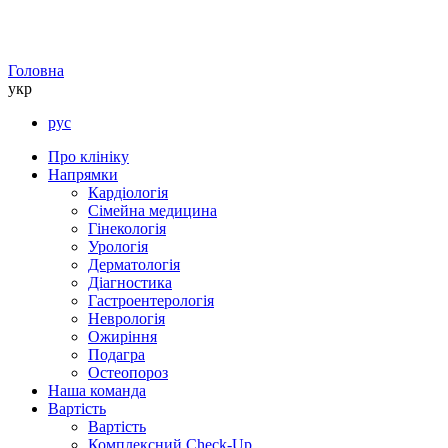
Головна
укр
рус
Про клініку
Напрямки
Кардіологія
Сімейна медицина
Гінекологія
Урологія
Дерматологія
Діагностика
Гастроентерологія
Неврологія
Ожиріння
Подагра
Остеопороз
Наша команда
Вартість
Вартість
Комплексний Check-Up