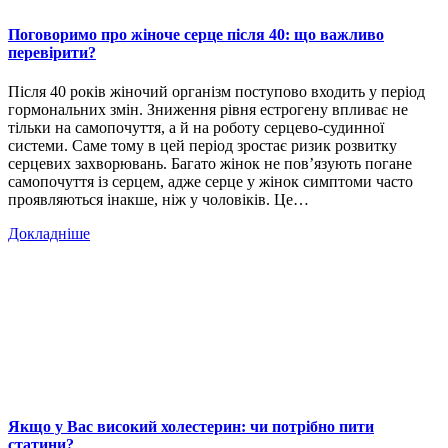
Поговоримо про жіноче серце після 40: що важливо
перевірити?
Після 40 років жіночий організм поступово входить у період
гормональних змін. Зниження рівня естрогену впливає не
тільки на самопочуття, а й на роботу серцево-судинної
системи. Саме тому в цей період зростає ризик розвитку
серцевих захворювань. Багато жінок не пов’язують погане
самопочуття із серцем, адже серце у жінок симптоми часто
проявляються інакше, ніж у чоловіків. Це…
Докладніше
Якщо у Вас високий холестерин: чи потрібно пити
статини?