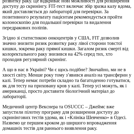
розвитку раку. Це відкриває нові можливості для розширення
доступу до скринінгу. FIT-тест включає збір зразка калу вдома,
який доставляється до лабораторії для перевірки. За
позитивного результату пацієнтам рекомендується пройти
колоноскопію для подальшої перевірки та видалення
передракових поліпів.
Згідно зі статистикою онкоцентрів у США, FIT дозволив
значно знизити ризик розвитку раку лівої сторони товстої
кишки, зокрема раку прямої кишки. Загалом ризик смерті від
колоректального раку знизився на 42% серед тих, хто
проходив регулярний скринінг.
А що в нас в Україні? Чи є щось подібне? Звичайно, ми не в
хвості світу. Менше року тому з’явився аналіз на трансферин у
калі. Тепер немає потреби складно та багатоденно готуватися,
як для тесту на приховану кров у калі. Тепер усі можуть, як і
американці, просто доставити біологічний матеріал до
лабораторії.
Медичний центр Векснера та OSUCCC – Джеймс вже
запустили пілотну програму для розширення доступу до
скринінгових тестів удома, як і «Клініка Шевченко» в Одесі.
Назвемо це першим кроком до ширшого впровадження
домашніх тестів для раннього виявлення раку.