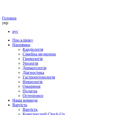
Головна
укр
рус
Про клініку
Напрямки
Кардіологія
Сімейна медицина
Гінекологія
Урологія
Дерматологія
Діагностика
Гастроентерологія
Неврологія
Ожиріння
Подагра
Остеопороз
Наша команда
Вартість
Вартість
Комплексний Check-Up