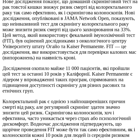
Нове дослідження показує, що домашній скринінговий тест на
рак товстої кишки знижує ризик смерті від колоректального
раку так само ефективно, як і скринінгова колоноскопія. Нові
дослідження, опубліковані в JAMA Network Open, показують,
що неінвазивний тест для скринінгу колоректального раку
може знизити ризик смерті від цього захворювання на 33%.
Цей метод, який використовує фекальний імунохімічний тест
(FIT), був оцінений дослідниками з онкологічного центру
Університету штату Огайо та Kaiser Permanente. FIT — це
дослідження, яке використовується для перевірки калових мас
(випорожнень) на наявність крові.
Дослідження охопило майже 11 000 пацієнтів, які пройшли
цей тест за останні 10 років у Каліфорнії. Kaiser Permanente є
лідером у впровадженні таких програм, спрямованих на
підвищення доступності скринінгу для різних расових та
етнічних груп.
Колоректальний рак є однією з найпоширеніших причин
смерті від раку, але регулярний скринінг здатен значно
знизити цей ризик. Скринінгова колоноскопія, хоч і
ефективна, часто уникається через страх або психологічний
дискомфорт. Водночас дослідження підтверджують, що
щорічне проведення FIT може бути так само ефективним, як і
колоноскопія кожні 10 років для людей із середнім ризиком