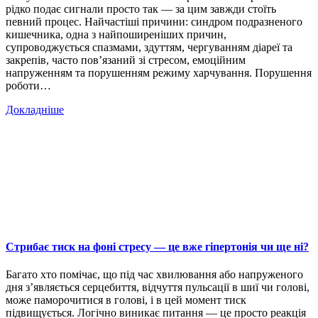
рідко подає сигнали просто так — за цим завжди стоїть
певний процес. Найчастіші причини: синдром подразненого
кишечника, одна з найпоширеніших причин,
супроводжується спазмами, здуттям, чергуванням діареї та
закрепів, часто пов’язаний зі стресом, емоційним
напруженням та порушенням режиму харчування. Порушення
роботи…
Докладніше
Стрибає тиск на фоні стресу — це вже гіпертонія чи ще ні?
Багато хто помічає, що під час хвилювання або напруженого
дня з’являється серцебиття, відчуття пульсації в шиї чи голові,
може паморочитися в голові, і в цей момент тиск
підвищується. Логічно виникає питання — це просто реакція