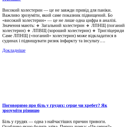
Високий холестерин — це не завжди привід для паніки.
Важливо зрозуміти, який саме показник підвищений. Бо
«високий холестерин» — це не лише одна цифра в аналізі.
Значення мають: 🔹 Загальний холестерин 🔹 ЛПНЩ (поганий
холестерин) 🔹 ЛПВЩ (хороший холестерин) 🔹 Тригліцериди
Саме ЛПНЩ («поганий» холестерин) може відкладатися в
судинах і підвищувати ризик інфаркту та інсульту….
Докладніше
Поговоримо про біль у грудях: серце чи хребет? Як
зрозуміти різницю
Біль у грудях — одна з найчастіших причин тривоги.
Особливо якщо болить зліва. Перша думка: «Це серце?»