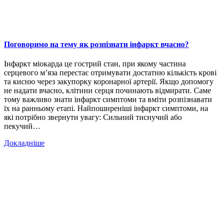
Поговоримо на тему як розпізнати інфаркт вчасно?
Інфаркт міокарда це гострий стан, при якому частина
серцевого м’яза перестає отримувати достатню кількість крові
та кисню через закупорку коронарної артерії. Якщо допомогу
не надати вчасно, клітини серця починають відмирати. Саме
тому важливо знати інфаркт симптоми та вміти розпізнавати
їх на ранньому етапі. Найпоширеніші інфаркт симптоми, на
які потрібно звернути увагу: Сильний тиснучий або
пекучий…
Докладніше