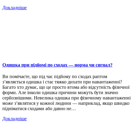
Докладніше
Одишка при підйомі по сходах — норма чи сигнал?
Ви помічаєте, що під час підйому по сходах раптом
з’являється одишка і стає тяжко дихати при навантаженні?
Багато хто думає, що це просто втома або відсутність фізичної
форми. Але інколи одишка причини можуть бути значно
серйознішими. Невелика одишка при фізичному навантаженні
може з’являтися у кожної людини — наприклад, якщо швидко
підніматися сходами або давно не…
Докладніше