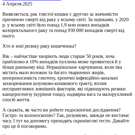
4 Апреля 2025
Виявляється, рак товстої кишки є другою за значимістю
причиною смерті від раку у всьому світі. За оцінками, у 2020
р. у всьому світі було понад 1,9 млн нових випадків
колоректального раку та понад 930 000 випадків смерті від
нього.
Хто в зоні ризику раку кишечника?
Вік – найчастіше хворіють люди старше 50 років, хоча
приблизно в 10% випадків пухлина може проявитися й у
більш ранньому віці. Нераціональне харчування, коли їжа
містить мало волокон та багато тваринних жирів,
непереносимість глютену, хронічні інфекційно-запальні
захворювання шлунково-кишкового тракту, вплив
несприятливих зовнішніх факторів, які підвищують ризики
канцерогенезу (куріння тощо), надмірна вага та малорухливий
спосіб життя.
А скажіть, як часто ви робите ендоскопічні дослідження?
Гастро- та колоноскопію? Так, розуміємо, завжди не вистачає
часу. І тут на допомогу приходять скринінгові тести. Давайте
про це й поговоримо.