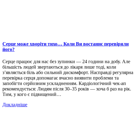
Серце може хворіти тихо… Коли Ви востаннє перевіряли
його?
Серце працює для нас без зупинки — 24 години на добу. Але
більшість людей звертаються до лікаря лише тоді, коли
з’являється біль або сильний дискомфорт. Насправді регулярна
перевірка серця допомагає вчасно виявити проблеми та
запобігти серйозним ускладненням. Кардіологічний чек-ап
рекомендується: Людям після 30–35 років — хоча б раз на рік.
Тим, у кого є підвищений…
Докладніше