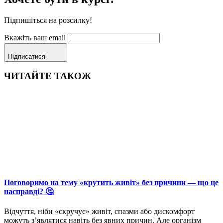
Підпишіться на розсилку!
Вкажіть ваш email
Підписатися
ЧИТАЙТЕ ТАКОЖ
Поговоримо на тему «крутить живіт» без причини — що це
насправді? 🤔
Відчуття, ніби «скручує» живіт, спазми або дискомфорт
можуть з’являтися навіть без явних причин. Але організм