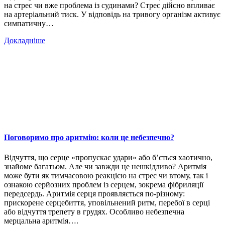
на стрес чи вже проблема із судинами? Стрес дійсно впливає
на артеріальний тиск. У відповідь на тривогу організм активує
симпатичну…
Докладніше
Поговоримо про аритмію: коли це небезпечно?
Відчуття, що серце «пропускає удари» або б’ється хаотично,
знайоме багатьом. Але чи завжди це нешкідливо? Аритмія
може бути як тимчасовою реакцією на стрес чи втому, так і
ознакою серйозних проблем із серцем, зокрема фібриляції
передсердь. Аритмія серця проявляється по-різному:
прискорене серцебиття, уповільнений ритм, перебої в серці
або відчуття трепету в грудях. Особливо небезпечна
мерцальна аритмія….