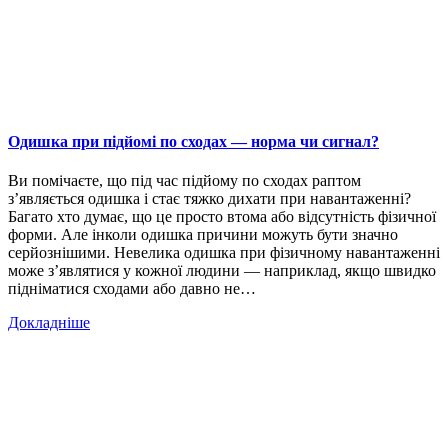
Одишка при підйомі по сходах — норма чи сигнал?
Ви помічаєте, що під час підйому по сходах раптом
з’являється одишка і стає тяжко дихати при навантаженні?
Багато хто думає, що це просто втома або відсутність фізичної
форми. Але інколи одишка причини можуть бути значно
серйознішими. Невелика одишка при фізичному навантаженні
може з’являтися у кожної людини — наприклад, якщо швидко
підніматися сходами або давно не…
Докладніше