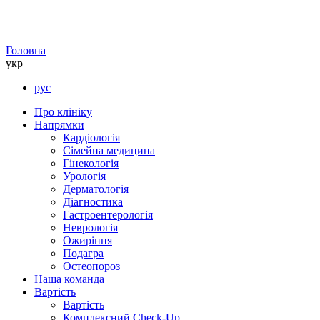
Головна
укр
рус
Про клініку
Напрямки
Кардіологія
Сімейна медицина
Гінекологія
Урологія
Дерматологія
Діагностика
Гастроентерологія
Неврологія
Ожиріння
Подагра
Остеопороз
Наша команда
Вартість
Вартість
Комплексний Check-Up