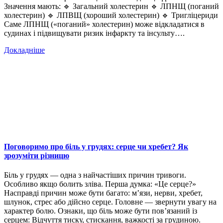
Значення мають: 🔹 Загальний холестерин 🔹 ЛПНЩ (поганий
холестерин) 🔹 ЛПВЩ (хороший холестерин) 🔹 Тригліцериди
Саме ЛПНЩ («поганий» холестерин) може відкладатися в
судинах і підвищувати ризик інфаркту та інсульту….
Докладніше
Поговоримо про біль у грудях: серце чи хребет? Як
зрозуміти різницю
Біль у грудях — одна з найчастіших причин тривоги.
Особливо якщо болить зліва. Перша думка: «Це серце?»
Насправді причин може бути багато: м’язи, нерви, хребет,
шлунок, стрес або дійсно серце. Головне — звернути увагу на
характер болю. Ознаки, що біль може бути пов’язаний із
серцем: Відчуття тиску, стискання, важкості за грудиною.