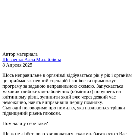
Автор материала
Шевченко Алла Михайлівна
8 Апреля 2025
Щось неправильне в організмі відбувається рік у рік і організм
це приймає як певний сценарій і копіює та примножує
програму за заданою неправильною схемою. Запускається
маховик глибоких метаболічних (обмінних) порушень на
клітинному рівні, зупинити який вже через деякий час
неможливо, навіть виправивши першу помилку.
Сьогодні поговоримо про помилку, яка називається трішки
підвищений рівень глюкози.
Помічали у себе таке?
Ще ж не діабет, чого хвилюватися, скажуть багато хто з Вас.