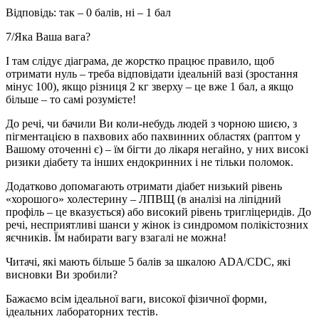
Відповідь: так – 0 балів, ні – 1 бал
7/Яка Ваша вага?
І там слідує діаграма, де жорстко працює правило, щоб
отримати нуль – треба відповідати ідеальній вазі (зростання
мінус 100), якщо різниця 2 кг зверху – це вже 1 бал, а якщо
більше – то самі розумієте!
До речі, чи бачили Ви коли-небудь людей з чорною шиєю, з
пігментацією в пахвових або пахвинних областях (раптом у
Вашому оточенні є) – їм бігти до лікаря негайно, у них високі
ризики діабету та інших ендокринних і не тільки поломок.
Додатково допомагають отримати діабет низький рівень
«хорошого» холестерину – ЛПВЩ (в аналізі на ліпідний
профіль – це вказується) або високий рівень тригліцеридів. До
речі, несприятливі шанси у жінок із синдромом полікістозних
яєчників. Їм набирати вагу взагалі не можна!
Читачі, які мають більше 5 балів за шкалою ADA/CDC, які
висновки Ви зробили?
Бажаємо всім ідеальної ваги, високої фізичної форми,
ідеальних лабораторних тестів.