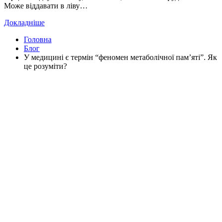
Може віддавати в ліву…
Докладніше
Головна
Блог
У медицині є термін “феномен метаболічної пам’яті”. Як
це розуміти?