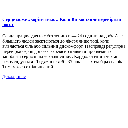
Серце може хворіти тихо… Коли Ви востаннє перевіряли
його?
Серце працює для нас без зупинки — 24 години на добу. Але
більшість людей звертаються до лікаря лише тоді, коли
з’являється біль або сильний дискомфорт. Насправді регулярна
перевірка серця допомагає вчасно виявити проблеми та
запобігти серйозним ускладненням. Кардіологічний чек-ап
рекомендується: Людям після 30–35 років — хоча б раз на рік.
Тим, у кого є підвищений…
Докладніше