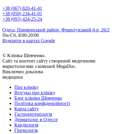
+38 (067) 820-41-41
+38 (050) 234-41-01
+38 (093) 424-25-24
Одеса, Приморський район, Французський б-р, 26/2
Пн-Сб, 8:00-20:00
Відкрити в картах Google
© Клініка Шевченко.
Сайт та контент сайту створений медичними
маркетологами з компанії MegaDoc.
Виключно доказова
медицина
Про клініку
Відгуки про клініку
Блог клініки Шевченко
Політика конфіденційності
Карта сайту
Гастроентерологія
Дерматолог в Одессе
Кардіологія
Гінекологія