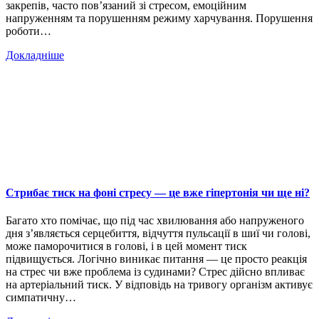
закрепів, часто пов’язаний зі стресом, емоційним
напруженням та порушенням режиму харчування. Порушення
роботи…
Докладніше
Стрибає тиск на фоні стресу — це вже гіпертонія чи ще ні?
Багато хто помічає, що під час хвилювання або напруженого
дня з’являється серцебиття, відчуття пульсації в шиї чи голові,
може паморочитися в голові, і в цей момент тиск
підвищується. Логічно виникає питання — це просто реакція
на стрес чи вже проблема із судинами? Стрес дійсно впливає
на артеріальний тиск. У відповідь на тривогу організм активує
симпатичну…