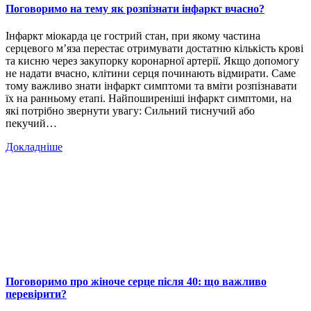
Поговоримо на тему як розпізнати інфаркт вчасно?
Інфаркт міокарда це гострий стан, при якому частина
серцевого м’яза перестає отримувати достатню кількість крові
та кисню через закупорку коронарної артерії. Якщо допомогу
не надати вчасно, клітини серця починають відмирати. Саме
тому важливо знати інфаркт симптоми та вміти розпізнавати
їх на ранньому етапі. Найпоширеніші інфаркт симптоми, на
які потрібно звернути увагу: Сильний тиснучий або
пекучий…
Докладніше
Поговоримо про жіноче серце після 40: що важливо
перевірити?