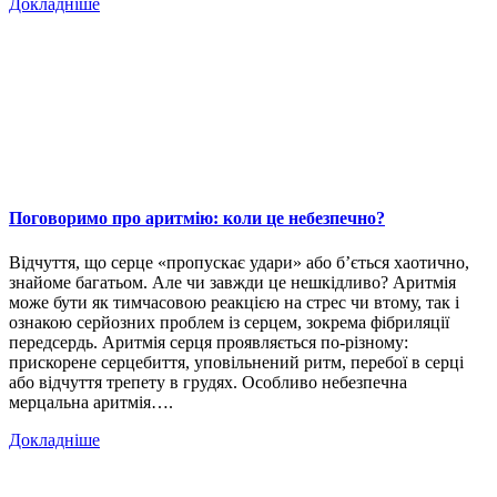
Докладніше
Поговоримо про аритмію: коли це небезпечно?
Відчуття, що серце «пропускає удари» або б’ється хаотично,
знайоме багатьом. Але чи завжди це нешкідливо? Аритмія
може бути як тимчасовою реакцією на стрес чи втому, так і
ознакою серйозних проблем із серцем, зокрема фібриляції
передсердь. Аритмія серця проявляється по-різному:
прискорене серцебиття, уповільнений ритм, перебої в серці
або відчуття трепету в грудях. Особливо небезпечна
мерцальна аритмія….
Докладніше