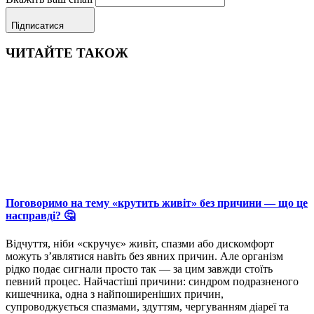
Підписатися
ЧИТАЙТЕ ТАКОЖ
Поговоримо на тему «крутить живіт» без причини — що це
насправді? 🤔
Відчуття, ніби «скручує» живіт, спазми або дискомфорт
можуть з’являтися навіть без явних причин. Але організм
рідко подає сигнали просто так — за цим завжди стоїть
певний процес. Найчастіші причини: синдром подразненого
кишечника, одна з найпоширеніших причин,
супроводжується спазмами, здуттям, чергуванням діареї та