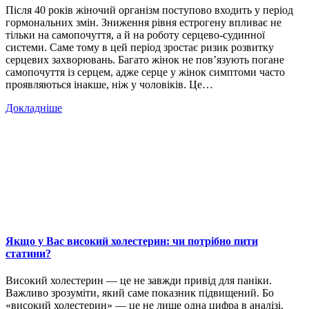
Після 40 років жіночий організм поступово входить у період
гормональних змін. Зниження рівня естрогену впливає не
тільки на самопочуття, а й на роботу серцево-судинної
системи. Саме тому в цей період зростає ризик розвитку
серцевих захворювань. Багато жінок не пов’язують погане
самопочуття із серцем, адже серце у жінок симптоми часто
проявляються інакше, ніж у чоловіків. Це…
Докладніше
Якщо у Вас високий холестерин: чи потрібно пити
статини?
Високий холестерин — це не завжди привід для паніки.
Важливо зрозуміти, який саме показник підвищений. Бо
«високий холестерин» — це не лише одна цифра в аналізі.