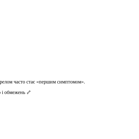
ерелом часто стає «першим симптомом».
ю і обмежень 🦴