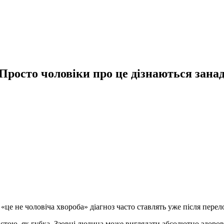
 Просто чоловіки про це дізнаються занад
«це не чоловіча хвороба» діагноз часто ставлять уже після перел
ристою, як губка. Ззовні людина може виглядати абсолютно здоро