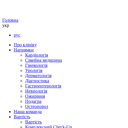
Головна
укр
рус
Про клініку
Напрямки
Кардіологія
Сімейна медицина
Гінекологія
Урологія
Дерматологія
Діагностика
Гастроентерологія
Неврологія
Ожиріння
Подагра
Остеопороз
Наша команда
Вартість
Вартість
Комплексний Check-Up