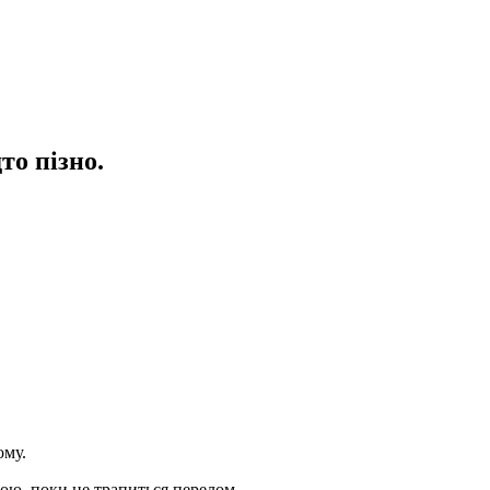
то пізно.
ому.
вою, поки не трапиться перелом.