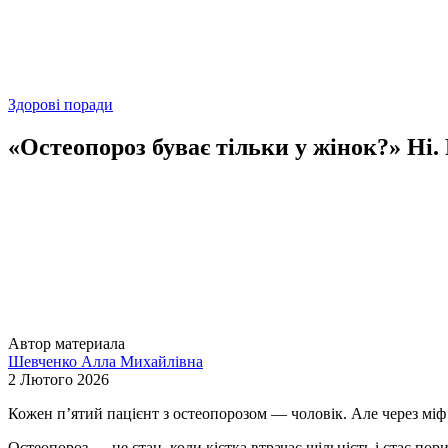
Здорові поради
«Остеопороз буває тільки у жінок?» Ні.
Автор материала
Шевченко Алла Михайлівна
2 Лютого 2026
Кожен п’ятий пацієнт з остеопорозом — чоловік. Але через міф 
Остеопороз — це стан, коли кістка втрачає щільність і стає по