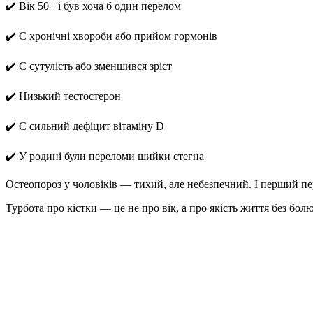
✔️ Вік 50+ і був хоча б один перелом
✔️ Є хронічні хвороби або прийом гормонів
✔️ Є сутулість або зменшився зріст
✔️ Низький тестостерон
✔️ Є сильний дефіцит вітаміну D
✔️ У родині були переломи шийки стегна
Остеопороз у чоловіків — тихий, але небезпечний. І перший п
Турбота про кістки — це не про вік, а про якість життя без бол