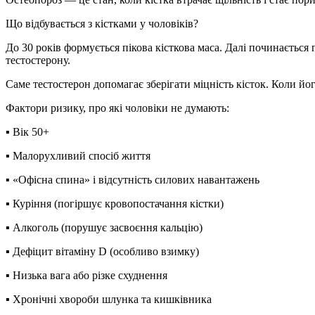
Що відбувається з кістками у чоловіків?
До 30 років формується пікова кісткова маса. Далі починається
тестостерону.
Саме тестостерон допомагає зберігати міцність кісток. Коли йо
Фактори ризику, про які чоловіки не думають
:
▪️ Вік 50+
▪️ Малорухливий спосіб життя
▪️ «Офісна спина» і відсутність силових навантажень
▪️ Куріння (погіршує кровопостачання кістки)
▪️ Алкоголь (порушує засвоєння кальцію)
▪️ Дефіцит вітаміну D (особливо взимку)
▪️ Низька вага або різке схуднення
▪️ Хронічні хвороби шлунка та кишківника