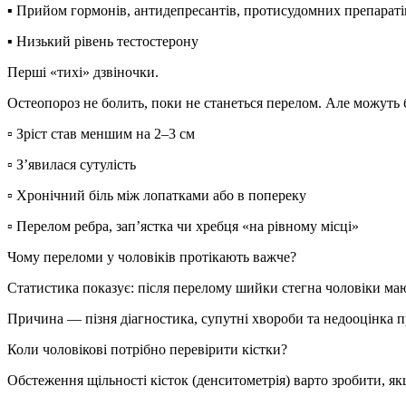
▪️ Прийом гормонів, антидепресантів, протисудомних препараті
▪️ Низький рівень тестостерону
Перші «тихі» дзвіночки.
Остеопороз не болить, поки не станеться перелом. Але можуть 
▫️ Зріст став меншим на 2–3 см
▫️ З’явилася сутулість
▫️ Хронічний біль між лопатками або в попереку
▫️ Перелом ребра, зап’ястка чи хребця «на рівному місці»
Чому переломи у чоловіків протікають важче?
Статистика показує: після перелому шийки стегна чоловіки ма
Причина — пізня діагностика, супутні хвороби та недооцінка 
Коли чоловікові потрібно перевірити кістки?
Обстеження щільності кісток (денситометрія) варто зробити, як