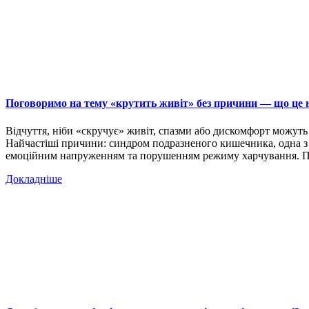
Поговоримо на тему «крутить живіт» без причини — що це н
Відчуття, ніби «скручує» живіт, спазми або дискомфорт можуть 
Найчастіші причини: синдром подразненого кишечника, одна з н
емоційним напруженням та порушенням режиму харчування.
Докладніше