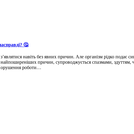
асправді? 🤔
з’являтися навіть без явних причин. Але організм рідко подає с
айпоширеніших причин, супроводжується спазмами, здуттям, черг
 Порушення роботи…