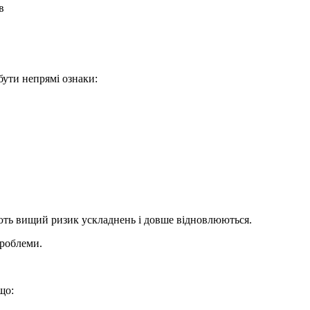
в
бути непрямі ознаки:
ють вищий ризик ускладнень і довше відновлюються.
проблеми.
що: