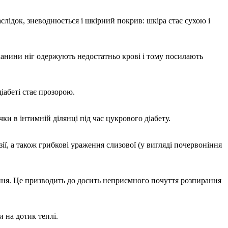
наслідок, зневоднюється і шкірний покрив: шкіра стає сухою і
канини ніг одержують недостатньо крові і тому посилають
іабеті стає прозорою.
и в інтимній ділянці під час цукрового діабету.
ії, а також грибкові ураження слизової (у вигляді почервоніння
ення. Це призводить до досить неприємного почуття розпирання
 на дотик теплі.