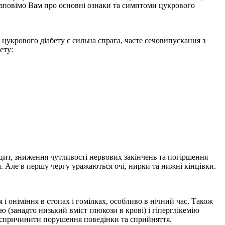
розповімо Вам про основні ознаки та симптоми цукрового
укрового діабету є сильна спрага, часте сечовипускання з
ету:
цит, зниження чутливості нервових закінчень та погіршення
м. Але в першу чергу уражаються очі, нирки та нижні кінцівки.
 і оніміння в стопах і гомілках, особливо в нічний час. Також
ю (занадто низький вміст глюкози в крові) і гіперглікемію
а спричинити порушення поведінки та сприйняття.