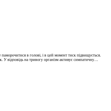
е паморочитися в голові, і в цей момент тиск підвищується.
ск. У відповідь на тривогу організм активує симпатичну…