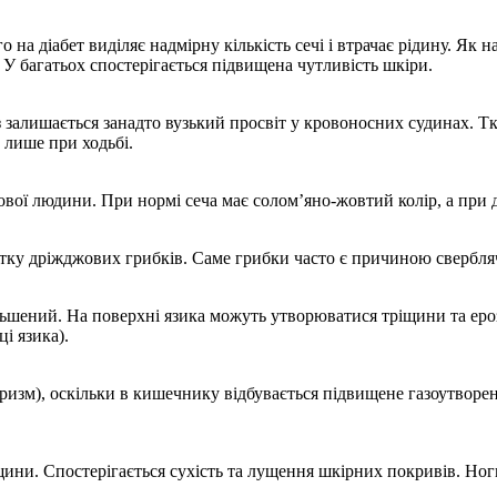
 на діабет виділяє надмірну кількість сечі і втрачає рідину. Як 
 У багатьох спостерігається підвищена чутливість шкіри.
з залишається занадто вузький просвіт у кровоносних судинах. Т
 лише при ходьбі.
рової людини. При нормі сеча має солом’яно-жовтий колір, а при д
тку дріжджових грибків. Саме грибки часто є причиною сверблячк
ільшений. На поверхні язика можуть утворюватися тріщини та ероз
і язика).
оризм), оскільки в кишечнику відбувається підвищене газоутвор
щини. Спостерігається сухість та лущення шкірних покривів. Ноги