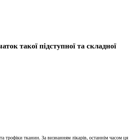
аток такої підступної та складної
а трофіки тканин. За визнанням лікарів, останнім часом ця