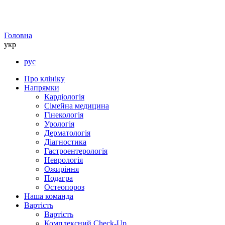
Головна
укр
рус
Про клініку
Напрямки
Кардіологія
Сімейна медицина
Гінекологія
Урологія
Дерматологія
Діагностика
Гастроентерологія
Неврологія
Ожиріння
Подагра
Остеопороз
Наша команда
Вартість
Вартість
Комплексний Check-Up