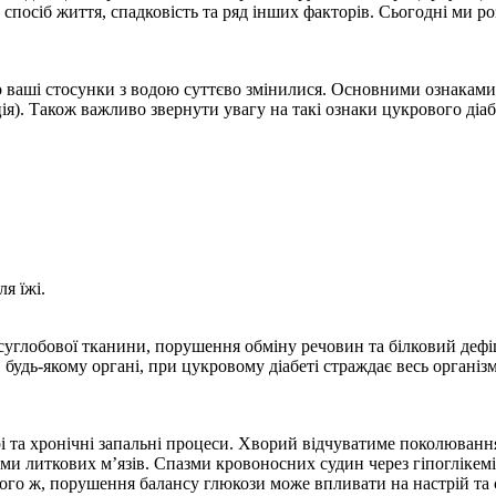
 спосіб життя, спадковість та ряд інших факторів. Сьогодні ми 
ваші стосунки з водою суттєво змінилися. Основними ознаками ц
ція). Також важливо звернути увагу на такі ознаки цукрового діаб
я їжі.
суглобової тканини, порушення обміну речовин та білковий дефі
 будь-якому органі, при цукровому діабеті страждає весь організ
рі та хронічні запальні процеси. Хворий відчуватиме поколювання
доми литкових м’язів. Спазми кровоносних судин через гіпоглікемі
того ж, порушення балансу глюкози може впливати на настрій т