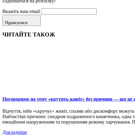
Підпишіться на розсилку!
Вкажіть ваш email
Підписатися
ЧИТАЙТЕ ТАКОЖ
Поговоримо на тему «крутить живіт» без причини — що це н
Відчуття, ніби «скручує» живіт, спазми або дискомфорт можуть 
Найчастіші причини: синдром подразненого кишечника, одна з н
емоційним напруженням та порушенням режиму харчування.
Докладніше