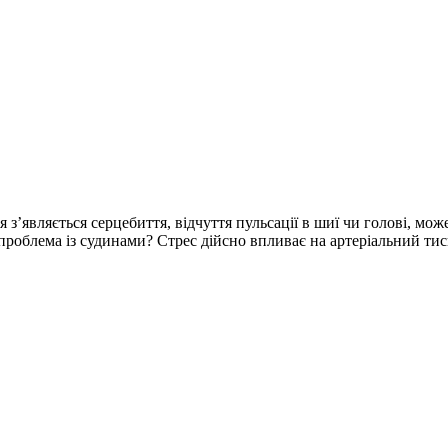
з’являється серцебиття, відчуття пульсації в шиї чи голові, мож
проблема із судинами? Стрес дійсно впливає на артеріальний ти