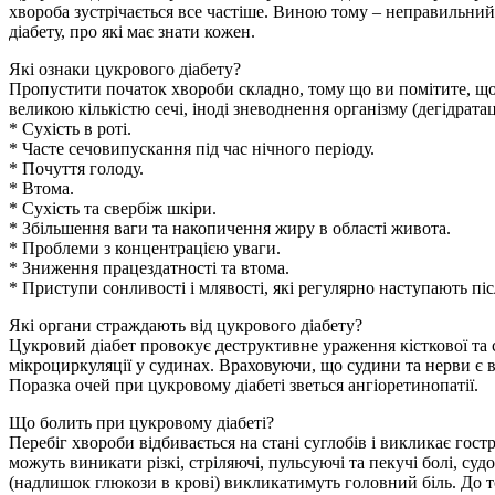
хвороба зустрічається все частіше. Виною тому – неправильний
діабету, про які має знати кожен.
Які ознаки цукрового діабету?
Пропустити початок хвороби складно, тому що ви помітите, що 
великою кількістю сечі, іноді зневоднення організму (дегідрата
* Сухість в роті.
* Часте сечовипускання під час нічного періоду.
* Почуття голоду.
* Втома.
* Сухість та свербіж шкіри.
* Збільшення ваги та накопичення жиру в області живота.
* Проблеми з концентрацією уваги.
* Зниження працездатності та втома.
* Приступи сонливості і млявості, які регулярно наступають післ
Які органи страждають від цукрового діабету?
Цукровий діабет провокує деструктивне ураження кісткової та 
мікроциркуляції у судинах. Враховуючи, що судини та нерви є в
Поразка очей при цукровому діабеті зветься ангіоретинопатії.
Що болить при цукровому діабеті?
Перебіг хвороби відбивається на стані суглобів і викликає гост
можуть виникати різкі, стріляючі, пульсуючі та пекучі болі, су
(надлишок глюкози в крові) викликатимуть головний біль. До 