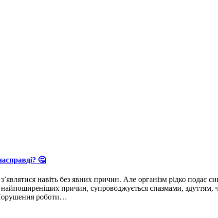
асправді? 🤔
з’являтися навіть без явних причин. Але організм рідко подає с
айпоширеніших причин, супроводжується спазмами, здуттям, черг
 Порушення роботи…