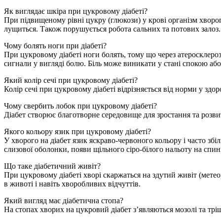
Як виглядає шкіра при цукровому діабеті?
При підвищеному рівні цукру (глюкози) у крові організм хворого
лущиться. Також порушується робота сальних та потових залоз.
Чому болять ноги при діабеті?
При цукровому діабеті ноги болять, тому що через атеросклеро
сигнали у вигляді болю. Біль може виникати у стані спокою або
Який колір сечі при цукровому діабеті?
Колір сечі при цукровому діабеті відрізняється від норми у здо
Чому свербить лобок при цукровому діабеті?
Діабет створює благотворне середовище для зростання та розви
Якого кольору язик при цукровому діабеті?
У хворого на діабет язик яскраво-червоного кольору і часто зб
слизової оболонки, появи щільного сіро-білого нальоту на спинц
Що таке діабетичний живіт?
При цукровому діабеті хворі скаржаться на здутий живіт (мете
в животі і навіть хворобливих відчуттів.
Який вигляд має діабетична стопа?
На стопах хворих на цукровий діабет з’являються мозолі та трі