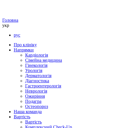
Головна
укр
рус
Про клініку
Напрямки
Кардіологія
Сімейна медицина
Гінекологія
Урологія
Дерматологія
Діагностика
Гастроентерологія
Неврологія
Ожиріння
Подагра
Остеопороз
Наша команда
Вартість
Вартість
Комплексний Check-Up