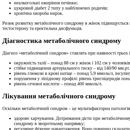
неалкогольні ожиріння печінки;
цукровий діабет 2 типу у найближчих родичів;
хронічна хвороба нирок.
Ризик розвитку метаболічного синдрому в жінок підвищується
тестостерону та еректильна дисфункція.
Діагностика метаболічного синдрому
Діагноз «метаболічний синдром» ставлять при наявності трьох 
окружність талії – понад 88 см у жінок і 102 см у чоловіків
стійке підвищення артеріального тиску – від 140/90 мм.рт.
рівень глюкози в крові натще – понад 5,9 ммоль/л, інсулін
порушення у ліпідному профілі: рівень тригліцеридів пон
рівень сечової кислоти – понад 400 ммоль/л.
Лікування метаболічного синдрому
Оскільки метаболічний синдром – це мультифакторна патологія,
здорове харчування. Дотримання дієти при метаболічному 
синдрому в зворотньому напрямку;
регулярне фізичне навантаження. Воно повинно складатис