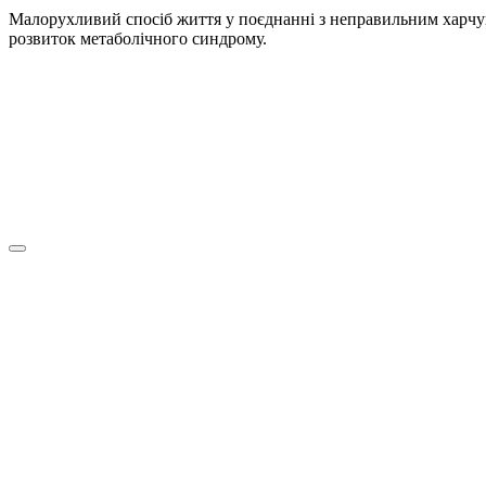
Малорухливий спосіб життя у поєднанні з неправильним харчув
розвиток метаболічного синдрому.