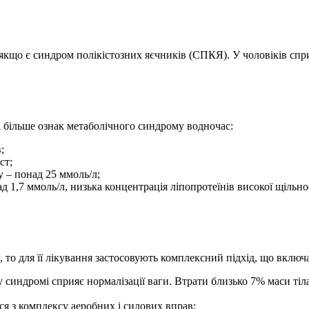
 якщо є синдром полікістозних яєчників (СПКЯ). У чоловіків с
і більше ознак метаболічного синдрому водночас:
;
ст;
у – понад 25 ммоль/л;
ад 1,7 ммоль/л, низька концентрація ліпопротеїнів високої щільн
 то для її лікування застосовують комплексний підхід, що включа
синдромі сприяє нормалізації ваги. Втрати близько 7% маси тіл
я з комплексу аеробних і силових вправ;