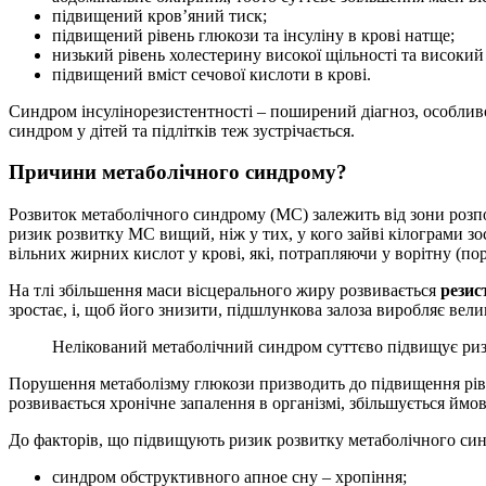
підвищений кров’яний тиск;
підвищений рівень глюкози та інсуліну в крові натще;
низький рівень холестерину високої щільності та високий 
підвищений вміст сечової кислоти в крові.
Синдром інсулінорезистентності – поширений діагноз, особлив
синдром у дітей та підлітків теж зустрічається.
Причини метаболічного синдрому?
Розвиток метаболічного синдрому (МС) залежить від зони розпод
ризик розвитку МС вищий, ніж у тих, у кого зайві кілограми з
вільних жирних кислот у крові, які, потрапляючи у ворітну (пор
На тлі збільшення маси вісцерального жиру розвивається
резис
зростає, і, щоб його знизити, підшлункова залоза виробляє велик
Нелікований метаболічний синдром суттєво підвищує ризик
Порушення метаболізму глюкози призводить до підвищення рівня
розвивається хронічне запалення в організмі, збільшується ймов
До факторів, що підвищують ризик розвитку метаболічного син
синдром обструктивного апное сну – хропіння;