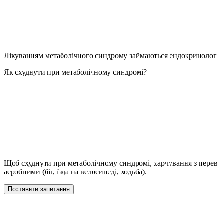
Лікуванням метаболічного синдрому займаються ендокринолог і
Як схуднути при метаболічному синдромі?
Щоб схуднути при метаболічному синдромі, харчування з пере
аеробними (біг, їзда на велосипеді, ходьба).
Поставити запитання