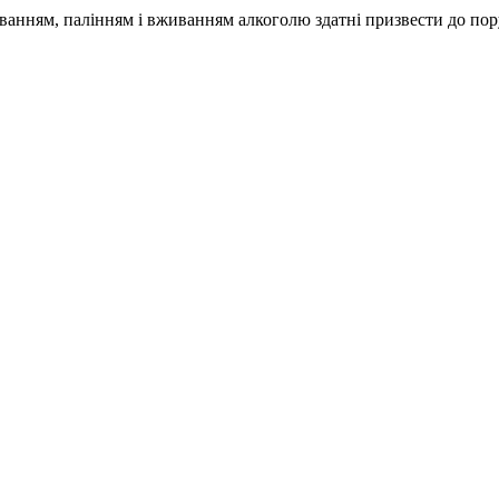
анням, палінням і вживанням алкоголю здатні призвести до пору