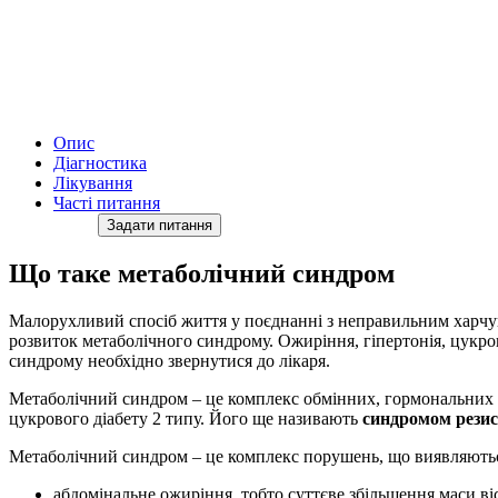
Опис
Діагностика
Лікування
Часті питання
Задати питання
Що таке метаболічний синдром
Малорухливий спосіб життя у поєднанні з неправильним харчув
розвиток метаболічного синдрому. Ожиріння, гіпертонія, цукро
синдрому необхідно звернутися до лікаря.
Метаболічний синдром – це комплекс обмінних, гормональних і
цукрового діабету 2 типу. Його ще називають
синдромом резист
Метаболічний синдром – це комплекс порушень, що виявляють
абдомінальне ожиріння, тобто суттєве збільшення маси в