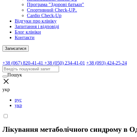
Програма "Здорові батьки"
Спортивний Check-UP..
Cardio Check-Up
Відгуки про клініку
Запитання і відповіді
Блог клініки
Контакти
Записатися
+38 (067) 820-41-41
+38 (050) 234-41-01
+38 (093) 424-25-24
Пошук
укр
рус
укр
Лікування метаболічного синдрому в Од