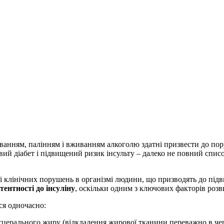
анням, палінням і вживанням алкоголю здатні призвести до пору
вий діабет і підвищений ризик інсульту – далеко не повний спи
 клінічних порушень в організмі людини, що призводять до підв
ентності до інсуліну
, оскільки одним з ключових факторів розви
ся одночасно:
ісцерального жиру (відкладення жирової тканини переважно в чер