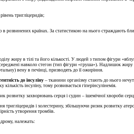
рівень тригліцеридів;
о в розвинених країнах. За статистикою на нього страждають бл
ілу жиру в тілі та його кількості. У людей з типом фігури «яблу
осереджені навколо стегон (тип фігури «груша»). Надлишок жиру
тальну) вену в печінці, призводять до її ожиріння.
тентність до інсуліну
– тканини організму стають до нього нечут
у кількість інсуліну, тому розвивається гіперінсулінемія.
 розвитку захворювань серця і судин – ішемічної хвороби серця,
 тригліцеридів і холестерину, збільшуючи ризик розвитку атерос
ірність утворення тромбів.
дрому, належать: