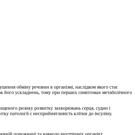
шення обміну речовин в організмі, наслідком якого стає
сок його ускладнень, тому при перших симптомах метаболічного
ищеного ризику розвитку захворювань серця, судин і
тку патології є несприйнятливість клітин до інсуліну.
евній порожнині та навколо внутрішніх органів);