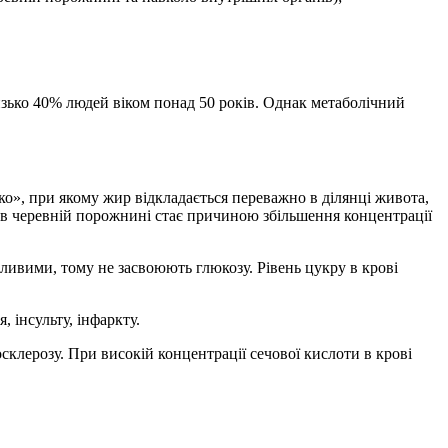
изько 40% людей віком понад 50 років. Однак метаболічний
ко», при якому жир відкладається переважно в ділянці живота,
 в черевній порожнині стає причиною збільшення концентрації
ливими, тому не засвоюють глюкозу. Рівень цукру в крові
 інсульту, інфаркту.
клерозу. При високій концентрації сечової кислоти в крові