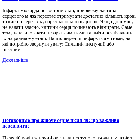
Інфаркт міокарда це гострий стан, при якому частина
серцевого м’яза перестає отримувати достатню кількість крові
та кисню через закупорку коронарної артерії. Якщо допомогу
не надати вчасно, клітини серця починають відмирати. Саме
тому важливо знати інфаркт симптоми та вміти розпізнавати
їх на ранньому етапі. Найпоширеніші інфаркт симптоми, на
які потрібно звернути увагу: Сильний тиснучий або
пекучий…
Докладніше
Поговоримо про жіноче серце після 40: що важливо
перевірити?
Після 40 років жіночий організм поступово входить у період