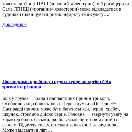
холестерин) 🔹 ЛПВЩ (хороший холестерин) 🔹 Тригліцериди
Саме ЛПНЩ («поганий» холестерин) може відкладатися в
судинах і підвищувати ризик інфаркту та інсульту….
Докладніше
Поговоримо про біль у грудях: серце чи хребет? Як
зрозуміти різницю
Біль у грудях — одна з найчастіших причин тривоги.
Особливо якщо болить зліва. Перша думка: «Це серце?»
Насправді причин може бути багато: м’язи, нерви, хребет,
шлунок, стрес або дійсно серце. Головне — звернути увагу на
характер болю. Ознаки, що біль може бути пов’язаний із
серцем: Відчуття тиску, стискання, важкості за грудиною.
Може віддавати в ліву…