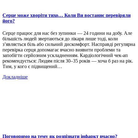
Серце може хворіти тихо… Коли Ви востаннє перевіряли
його?
Серце працює для нас без зупинки — 24 години на добу. Але
більшість людей звертаються до лікаря лише тоді, коли
з’являється біль або сильний дискомфорт. Насправді регулярна
перевірка серця допомагає вчасно виявити проблеми та
запобігти серйозним ускладненням. Кардіологічний чек-ап
рекомендується: Людям після 30–35 років — хоча б раз на рік.
Тим, у кого є підвищений…
Докладніше
Поговоримо на тему як розпізнати інфаркт вчасно?