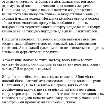
отримання кальцію та білка, а в дієті Блакитних зон люди
отримують ці поживні речовини з рослинних джерел.
Наприклад, одна чашка вареної капусти або дві третини
чашки тофу забезпечують стільки ж біодоступного кальцію,
скільки й чашка молока. Невелика кількість овечого молока
або козячих молочних продуктів, особливо жирного,
натурального ферментованого йогурту без додавання цукру,
кілька разів на тиждень підходить для дієти Блакитних зон.
Продукти з козячого та овечого молока займають помітне
місце в традиційному меню як ікарської, так і сардинської
синіх зон. Але цікавий факт – молоко не вживається як рідина,
а тільки як ферментовані продукти.
Хоча козине молоко містить лактозу, воно також містить
лактазу, фермент, який допомагає організму перетравлювати
лактозу? Яке розумне молоко!
Яйця: Їжте не більше трьох яєць на тиждень. Яйця містять
повний білок, багатий амінокислотами, плюс вітаміни групи
B, вітаміни A, D та E, а також мінерали, такі як селен.
Дослідження кажуть, що вегетаріанці, які вживають яйця,
живуть трохи довше, ніж вегани. Але високе споживання яєць
корелює з вищими показниками раку простати у чоловіків і
загостреними проблемами з нирками у жінок.