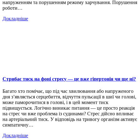
напруженням та порушенням режиму харчування. Порушення
роботи…
Докладніше
Стрибає тиск на фоні стресу — це вже гіпертонія чи ще ні?
Багато хто помічає, що під час хвилювання або напруженого
дня з’являється серцебиття, відчуття пульсації в шиї чи голові,
може паморочитися в голові, і в цей момент тиск
підвищується. Логічно виникає питання — це просто реакція
на стрес чи вже проблема із судинами? Стрес дійсно впливає
на артеріальний тиск. У відповідь на тривогу організм активує
симпатичну…
Докладніше