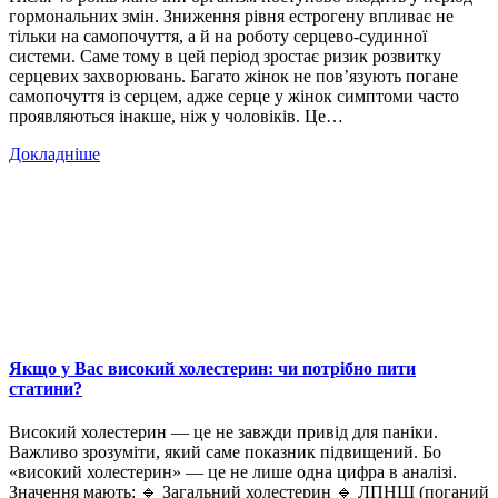
гормональних змін. Зниження рівня естрогену впливає не
тільки на самопочуття, а й на роботу серцево-судинної
системи. Саме тому в цей період зростає ризик розвитку
серцевих захворювань. Багато жінок не пов’язують погане
самопочуття із серцем, адже серце у жінок симптоми часто
проявляються інакше, ніж у чоловіків. Це…
Докладніше
Якщо у Вас високий холестерин: чи потрібно пити
статини?
Високий холестерин — це не завжди привід для паніки.
Важливо зрозуміти, який саме показник підвищений. Бо
«високий холестерин» — це не лише одна цифра в аналізі.
Значення мають: 🔹 Загальний холестерин 🔹 ЛПНЩ (поганий