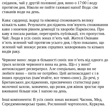
сніданок, чай у другій половині дня, вино о 17:00 і воду
протягом дня. Ніколи не пийте газовані напої! Вода: сім
стаканів води на день.
Кава: сардинці, ікарці та нікоянці споживають велику
кількість кави. Результати досліджень пов’язують споживання
кави з нижчим рівнем деменції та хвороби Паркінсона. Про
каву я писала раніше, перегорніть публікації, хто пропустив.
Чай: Люди в усіх синіх зонах п’ють чай. Жителі Окінави
п’ють зелений чай протягом усього дня, і було показано, що
зелений чай знижує ризик серцевих захворювань та кількох
видів раку.
Червоне вино: люди в більшості синіх зон п’ють від одного до
трьох келихів червоного вина на день. Що є у вині?
антиоксидант ресвератрол. Але спеціально, якщо ви не
любите вино – пити не потрібно. Цей антиоксидант є і в
інших продуктах (пам’ятайте, все темно-синє). До речі, у
Британських дослідженнях, присвячених статистиці раку
молочної залози, зазначено, що ризик для жінок зростає при
вживанні більше ніж 1 напою на день.
Інші компоненти: В усіх синіх зонах визнані: Часник, Мед,
Середземноморські трави, Рослинний чортополох, Куркума.