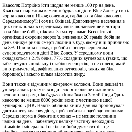
Квасоля: Потрібно їсти щодня не менше 100 гр на день.
Квасоля є наріжним каменем будь-якої дієти Blue Zones у світі:
чорна квасоля в Нікоя; сочевиця, гарбанзо та біла квасоля в
Середземномор’ї; і соя на Окінаві. Довгоживуче населення в
цих синіх зонах в середньому їдять щонайменше в чотири
рази більше бобів, ніж ми. За матеріалами Всесвітньої
організації охорони здоров’я, вживання 20 грамів бобів на
день знижує ризик смерті людини в будь-якому віці приблизно
на 8%. Причина в тому, що боби є неперевершеним
суперпродуктом в дієті Blue Zones. У середньому вони
складаються з 21% білка, 77% складних вуглеводів (таких, що
забезпечують повільну і стабільну енергію, а не сплеск, який
ви отримуєте від рафінованих вуглеводів, таких як біле
борошно), і всього кілька відсотків жиру.
Вони також є відмінним джерелом волокон. Вони дешеві та
універсальні, ростуть всюди і містять більше поживних
речовин на грам, ніж будь-яка інша їжа на Землі! Люди їдять
квасолю не менше 8000 років; вони є частиною нашої
кулінарної ДНК. Навіть біблійна книга Даніїла пропонувала
двотижневу квасову дієту, щоб зробити людей здоровішими.
Середня норма в блакитних зонах – не менше половини
чашки на день – забезпечує велику частину необхідних
вітамінів і мінералів. І оскільки боби дуже ситні – це
відображається на менших об’ємах перекусів, що є дуже