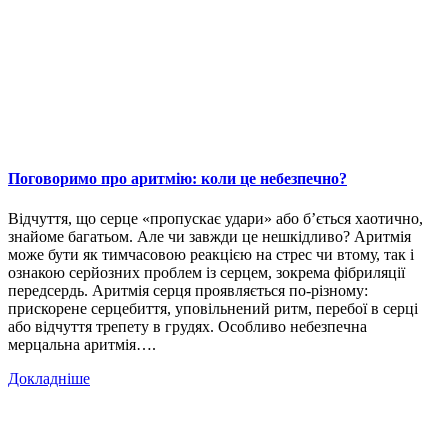
Поговоримо про аритмію: коли це небезпечно?
Відчуття, що серце «пропускає удари» або б’ється хаотично,
знайоме багатьом. Але чи завжди це нешкідливо? Аритмія
може бути як тимчасовою реакцією на стрес чи втому, так і
ознакою серйозних проблем із серцем, зокрема фібриляції
передсердь. Аритмія серця проявляється по-різному:
прискорене серцебиття, уповільнений ритм, перебої в серці
або відчуття трепету в грудях. Особливо небезпечна
мерцальна аритмія….
Докладніше