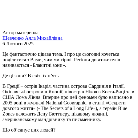
Автор материала
Шевченко Алла Михайлівна
6 Лютого 2025
Це фантастично цікава тема. І про це сьогодні хочеться
поділитися з Вами, чим ми гірші. Регіони довгожителів
називаються «Блакитні зони».
Де ці зони? В світі їх п’ять.
В Греції – острів Ікарія, частина острова Сардинія в Італії,
Окінавські острови в Японії, півострів Нікоя в Коста-Риці та в
США Лома-Лінда. Вперше про цей феномен було написано в
2005 році в журналі National Geographic, в статті «Секрети
довгого життя» («The Secrets of a Long Life»), а термін Blue
Zones належить Дену Бюттнеру, цікавому людині,
американському мандрівнику та письменнику.
Що об’єднує цих людей?