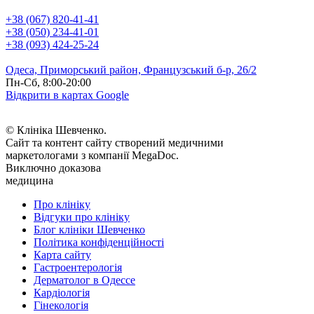
+38 (067) 820-41-41
+38 (050) 234-41-01
+38 (093) 424-25-24
Одеса, Приморський район, Французський б-р, 26/2
Пн-Сб, 8:00-20:00
Відкрити в картах Google
© Клініка Шевченко.
Сайт та контент сайту створений медичними
маркетологами з компанії MegaDoc.
Виключно доказова
медицина
Про клініку
Відгуки про клініку
Блог клініки Шевченко
Політика конфіденційності
Карта сайту
Гастроентерологія
Дерматолог в Одессе
Кардіологія
Гінекологія