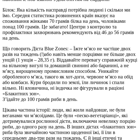
Білок: Яка кількість насправді потрібна людині і скільки ми
їмо. Середня статистика розвинених країн вказує на
споживання жінками 70 грамів білка на день, чоловіками
понад 100 грамів. Це забагато! Центри з контролю та
профілактики захворювань рекомендують від 46 до 56 грамів
на день.
Що говорить Дієта Blue Zones: – Їжте м’ясо не частіше двох
разів на тиждень (!)або навіть менше порціями не більше двох
унцій (1 унція – 28,35 г). Віддавайте перевагу справжній курці
на вільному вигулі та домашній свинині або баранині, а не
м’ясу, вирощеному промисловим способом. Уникайте
обробленого м’яса, такого як хот-доги, червоне м’ясо на обід
або ковбаси. Кури бродили по землі, їли личинок і спали
вільно. Ні яловичина, ні індичка не фігурували в раціоні
«Блакитних зон».
З’їдайте до 100 грамів риби в день.
Цікава частина історії: люди, які жили найдовше, не були
веганами чи м’ясоїдами. Це були «песко-вегетаріанці», які
дотримувалися рослинної дієти, включаючи невелику порцію
риби, до одного разу на день. В інших дієтах «блакитних зон»
риба була звичайною частиною щоденної їжі, її їли в
середньому два-три рази на тиждень. Є й інші етичні та