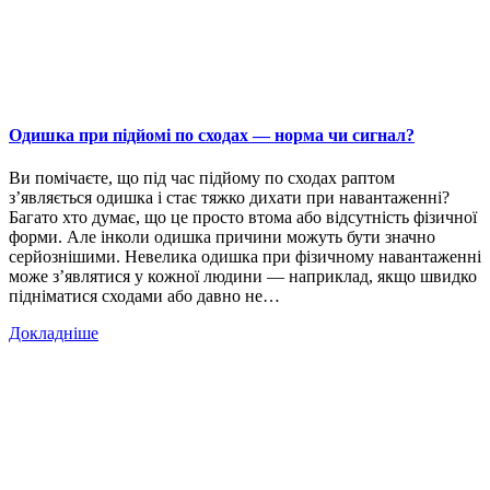
Одишка при підйомі по сходах — норма чи сигнал?
Ви помічаєте, що під час підйому по сходах раптом
з’являється одишка і стає тяжко дихати при навантаженні?
Багато хто думає, що це просто втома або відсутність фізичної
форми. Але інколи одишка причини можуть бути значно
серйознішими. Невелика одишка при фізичному навантаженні
може з’являтися у кожної людини — наприклад, якщо швидко
підніматися сходами або давно не…
Докладніше