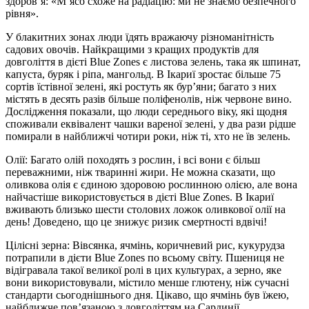
здоров’я: «М’ясо схоже на радіацію: ми не знаємо безпечного
рівня».
У блакитних зонах люди їдять вражаючу різноманітність
садових овочів. Найкращими з кращих продуктів для
довголіття в дієті Blue Zones є листова зелень, така як шпинат,
капуста, буряк і ріпа, мангольд. В Ікариї зростає більше 75
сортів їстівної зелені, які ростуть як бур’яни; багато з них
містять в десять разів більше поліфенолів, ніж червоне вино.
Дослідження показали, що люди середнього віку, які щодня
споживали еквівалент чашки вареної зелені, у два рази рідше
помирали в найближчі чотири роки, ніж ті, хто не їв зелень.
Олії: Багато олій походять з рослин, і всі вони є більш
переважними, ніж тваринні жири. Не можна сказати, що
оливкова олія є єдиною здоровою рослинною олією, але вона
найчастіше використовується в дієті Blue Zones. В Ікариї
вживають близько шести столових ложок оливкової олії на
день! Доведено, що це знижує ризик смертності вдвічі!
Цілісні зерна: Вівсянка, ячмінь, коричневий рис, кукурудза
потрапили в дієти Blue Zones по всьому світу. Пшениця не
відігравала такої великої ролі в цих культурах, а зерно, яке
вони використовували, містило менше глютену, ніж сучасні
стандарти сьогоднішнього дня. Цікаво, що ячмінь був їжею,
найближче пов’язаною з довголіттям на Сардинії.