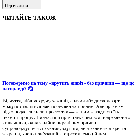
Підписатися
ЧИТАЙТЕ ТАКОЖ
Поговоримо на тему «крутить живіт» без причини — що це
насправді? 🤔
Відчуття, ніби «скручує» живіт, спазми або дискомфорт
можуть з’являтися навіть без явних причин. Але організм
рідко подає сигнали просто так — за цим завжди стоїть
певний процес. Найчастіші причини: синдром подразненого
кишечника, одна з найпоширеніших причин,
супроводжується спазмами, здуттям, чергуванням діареї та
закрепів, часто пов’язаний зі стресом, емоційним