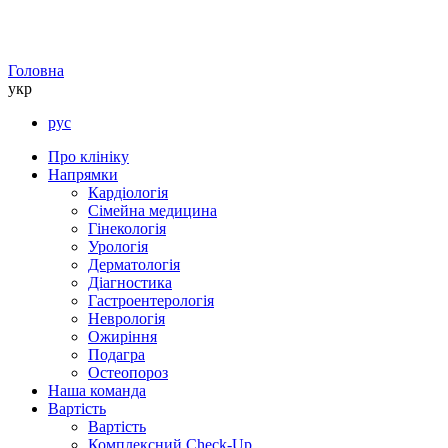
Головна
укр
рус
Про клініку
Напрямки
Кардіологія
Сімейна медицина
Гінекологія
Урологія
Дерматологія
Діагностика
Гастроентерологія
Неврологія
Ожиріння
Подагра
Остеопороз
Наша команда
Вартість
Вартість
Комплексний Check-Up