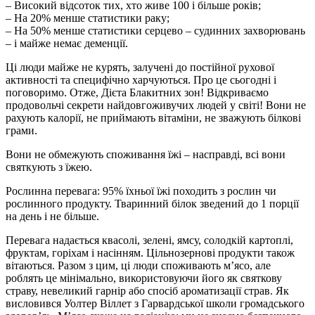
– Високий відсоток тих, хто живе 100 і більше років;
– На 20% менше статистики раку;
– На 50% менше статистики серцево – судинних захворювань
– і майже немає деменції.
Ці люди майже не курять, залучені до постійної рухової
активності та специфічно харчуються. Про це сьогодні і
поговоримо. Отже, Дієта Блакитних зон! Відкриваємо
продовольчі секрети найдовгоживучих людей у світі! Вони не
рахують калорії, не приймають вітаміни, не зважують білкові
грами.
Вони не обмежують споживання їжі – насправді, всі вони
святкують з їжею.
Рослинна перевага: 95% їхньої їжі походить з рослин чи
рослинного продукту. Тваринний білок зведений до 1 порції
на день і не більше.
Перевага надається квасолі, зелені, ямсу, солодкій картоплі,
фруктам, горіхам і насінням. Цільнозернові продукти також
вітаються. Разом з цим, ці люди споживають м’ясо, але
роблять це мінімально, використовуючи його як святкову
страву, невеликий гарнір або спосіб ароматизації страв. Як
висловився Уолтер Віллет з Гарвардської школи громадського