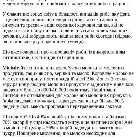
медичні міркування, пов’язані з включенням риби в раціон.
У блакитних зонах світу в більшості випадків риба, яку їдять,
– це невеликі, відносно недорогі риби, такі як сардини,
анчоуси та треска – види середньої харчової ланки, які не
піддаються впливу високого рівня ртуті або інших хімічних
речовин, які забруднюють наші запаси риби сьогодні (відомо,
що найбільше ртуті накопичує тунець).
Що вже говорити про «вирощені» риби, із використанням
антибіотиків, пестицидів та барвників.
Мінімізуйте споживання коров’ячого молока та молочних
продуктів, таких як сир, вершки та масло. Коровяче молоко не
має суттєвої присутності в жодній дієті Blue Zones. З точки
зору раціону людини молочні продукти є відносним новачком,
введеним близько 8000-10 000 років тому. Наші травні
системи не оптимізовані для молока або молочних продуктів
(крім людського молока), і зараз доведено, що більше 60%
людей у світі мають проблеми з перетравленням лактози.
Що відомо? Що 49% калорій у цільному молоці та близько
70% калорій у сирі надходять з жиру, а це насичені жири! Але
в молоці є й цукор – 55% калорій надходять з лактозного
цукру. Поширене мислення, що молоко необхідне для