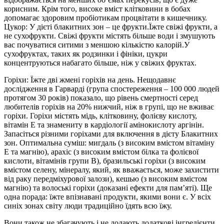
корисним. Крім того, високе вміст клітковини в бобах
допомагає здоровим пробіотикам процвітати в кишечнику.
Цукор: У дієті блакитних зон – це фрукти.Їжте свіжі фрукти, а
не сухофрукти. Свіжі фрукти містять більше води і змушують
вас почуватися ситими з меншою кількістю калорій.У
сухофруктах, таких як родзинки і фініки, цукри
концентруються набагато більше, ніж у свіжих фруктах.
Горіхи: Їжте дві жмені горіхів на день. Нещодавнє
дослідження в Гарварді (група спостереження – 100 000 людей
протягом 30 років) показало, що рівень смертності серед
любителів горіхів на 20% нижчий, ніж в групі, що не вживає
горіхи. Горіхи містять мідь, клітковину, фолієву кислоту,
вітамін Е та знамениту в кардіології амінокислоту аргінін.
Запасіться різними горіхами для включення в дієту Блакитних
зон. Оптимальна суміш: мигдаль (з високим вмістом вітаміну
Е та магнію), арахіс (з високим вмістом білка та фолієвої
кислоти, вітамінів групи B), бразильські горіхи (з високим
вмістом селену, мінералу, який, як вважається, може захистити
від раку передміхурової залози), кешью (з високим вмістом
магнію) та волоські горіхи (доказані ефекти для пам’яті). Ще
одна порада: їжте впізнавані продукти, якими вони є. У всіх
синіх зонах світу люди традиційно їдять всю їжу.
Вони також не збагачують і не додають додаткові інгредієнти,