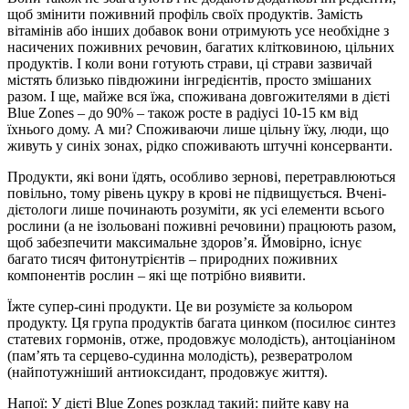
щоб змінити поживний профіль своїх продуктів. Замість
вітамінів або інших добавок вони отримують усе необхідне з
насичених поживних речовин, багатих клітковиною, цільних
продуктів. І коли вони готують страви, ці страви зазвичай
містять близько півдюжини інгредієнтів, просто змішаних
разом. І ще, майже вся їжа, споживана довгожителями в дієті
Blue Zones – до 90% – також росте в радіусі 10-15 км від
їхнього дому. А ми? Споживаючи лише цільну їжу, люди, що
живуть у синіх зонах, рідко споживають штучні консерванти.
Продукти, які вони їдять, особливо зернові, перетравлюються
повільно, тому рівень цукру в крові не підвищується. Вчені-
дієтологи лише починають розуміти, як усі елементи всього
рослини (а не ізольовані поживні речовини) працюють разом,
щоб забезпечити максимальне здоров’я. Ймовірно, існує
багато тисяч фитонутрієнтів – природних поживних
компонентів рослин – які ще потрібно виявити.
Їжте супер-сині продукти. Це ви розумієте за кольором
продукту. Ця група продуктів багата цинком (посилює синтез
статевих гормонів, отже, продовжує молодість), антоціаніном
(пам’ять та серцево-судинна молодість), резвератролом
(найпотужніший антиоксидант, продовжує життя).
Напої: У дієті Blue Zones розклад такий: пийте каву на