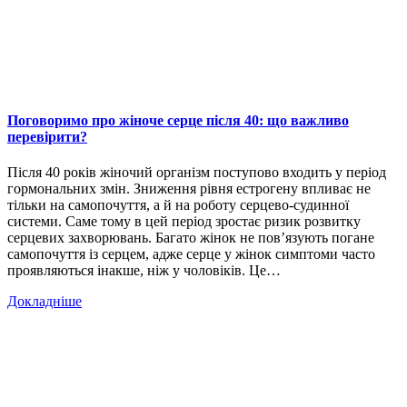
Поговоримо про жіноче серце після 40: що важливо
перевірити?
Після 40 років жіночий організм поступово входить у період
гормональних змін. Зниження рівня естрогену впливає не
тільки на самопочуття, а й на роботу серцево-судинної
системи. Саме тому в цей період зростає ризик розвитку
серцевих захворювань. Багато жінок не пов’язують погане
самопочуття із серцем, адже серце у жінок симптоми часто
проявляються інакше, ніж у чоловіків. Це…
Докладніше