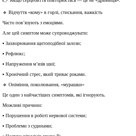
👉 Якщо серцебиття повторюється — це не «дрібниця».
🔹
Відчуття «кому» в горлі, стискання, важкість
Часто пов’язують з емоціями.
Але цей симптом може супроводжувати:
▪️ Захворювання щитоподібної залози;
▪️ Рефлюкс;
▪️ Напруження м’язів шиї;
▪️ Хронічний стрес, який триває роками.
🔹
Оніміння, поколювання, «мурашки»
Це один з найчастіших симптомів, які ігнорують.
Можливі причини:
▪️ Порушення в роботі нервової системи;
▪️ Проблеми з судинами;