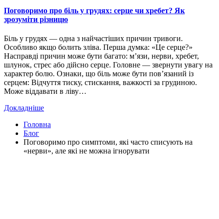
Поговоримо про біль у грудях: серце чи хребет? Як
зрозуміти різницю
Біль у грудях — одна з найчастіших причин тривоги.
Особливо якщо болить зліва. Перша думка: «Це серце?»
Насправді причин може бути багато: м’язи, нерви, хребет,
шлунок, стрес або дійсно серце. Головне — звернути увагу на
характер болю. Ознаки, що біль може бути пов’язаний із
серцем: Відчуття тиску, стискання, важкості за грудиною.
Може віддавати в ліву…
Докладніше
Головна
Блог
Поговоримо про симптоми, які часто списують на
«нерви», але які не можна ігнорувати