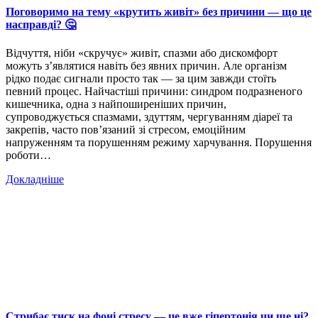
Поговоримо на тему «крутить живіт» без причини — що це
насправді? 🤔
Відчуття, ніби «скручує» живіт, спазми або дискомфорт
можуть з’являтися навіть без явних причин. Але організм
рідко подає сигнали просто так — за цим завжди стоїть
певний процес. Найчастіші причини: синдром подразненого
кишечника, одна з найпоширеніших причин,
супроводжується спазмами, здуттям, чергуванням діареї та
закрепів, часто пов’язаний зі стресом, емоційним
напруженням та порушенням режиму харчування. Порушення
роботи…
Докладніше
Стрибає тиск на фоні стресу — це вже гіпертонія чи ще ні?