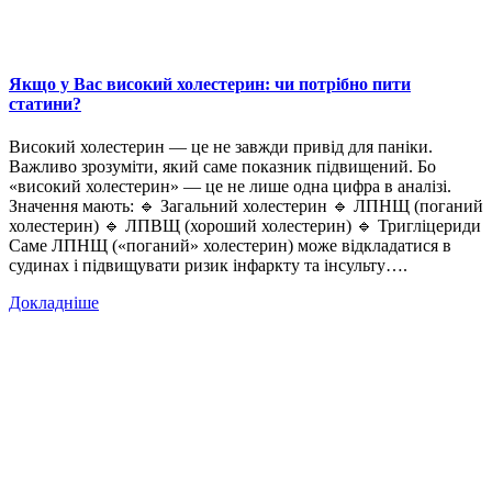
Якщо у Вас високий холестерин: чи потрібно пити
статини?
Високий холестерин — це не завжди привід для паніки.
Важливо зрозуміти, який саме показник підвищений. Бо
«високий холестерин» — це не лише одна цифра в аналізі.
Значення мають: 🔹 Загальний холестерин 🔹 ЛПНЩ (поганий
холестерин) 🔹 ЛПВЩ (хороший холестерин) 🔹 Тригліцериди
Саме ЛПНЩ («поганий» холестерин) може відкладатися в
судинах і підвищувати ризик інфаркту та інсульту….
Докладніше