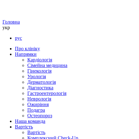
Головна
укр
рус
Про клініку
Напрямки
Кардіологія
Сімейна медицина
Гінекологія
Урологія
Дерматологія
Діагностика
Гастроентерологія
Неврологія
Ожиріння
Подагра
Остеопороз
Наша команда
Вартість
Вартість
Комплексний Check-Up