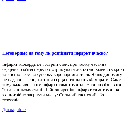
Поговоримо на тему як розпізнати інфаркт вчасно?
Інфаркт міокарда це гострий стан, при якому частина
серцевого м’яза перестає отримувати достатню кількість крові
та кисню через закупорку коронарної артерії. Якщо допомогу
не надати вчасно, клітини серця починають відмирати. Саме
тому важливо знати інфаркт симптоми та вміти розпізнавати
їх на ранньому етапі. Найпоширеніші інфаркт симптоми, на
які потрібно звернути увагу: Сильний тиснучий або
пекучий…
Докладніше