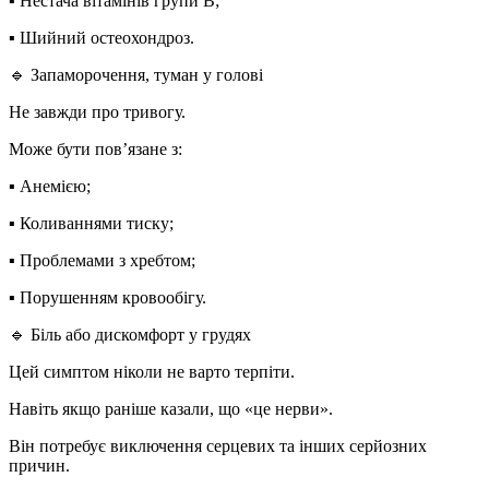
▪️ Нестача вітамінів групи B;
▪️ Шийний остеохондроз.
🔹
Запаморочення, туман у голові
Не завжди про тривогу.
Може бути пов’язане з:
▪️ Анемією;
▪️ Коливаннями тиску;
▪️ Проблемами з хребтом;
▪️ Порушенням кровообігу.
🔹
Біль або дискомфорт у грудях
Цей симптом
ніколи не варто терпіти
.
Навіть якщо раніше казали, що «це нерви».
Він потребує виключення серцевих та інших серйозних
причин.