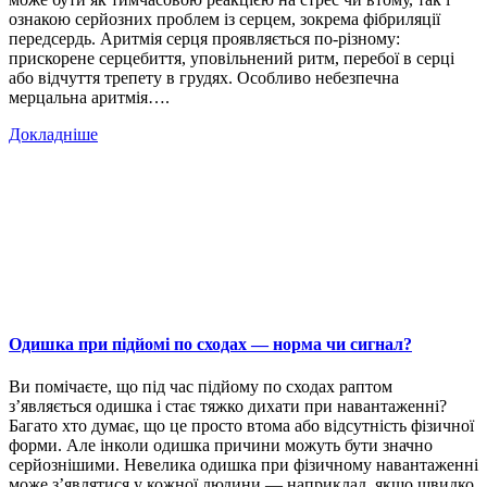
ознакою серйозних проблем із серцем, зокрема фібриляції
передсердь. Аритмія серця проявляється по-різному:
прискорене серцебиття, уповільнений ритм, перебої в серці
або відчуття трепету в грудях. Особливо небезпечна
мерцальна аритмія….
Докладніше
Одишка при підйомі по сходах — норма чи сигнал?
Ви помічаєте, що під час підйому по сходах раптом
з’являється одишка і стає тяжко дихати при навантаженні?
Багато хто думає, що це просто втома або відсутність фізичної
форми. Але інколи одишка причини можуть бути значно
серйознішими. Невелика одишка при фізичному навантаженні
може з’являтися у кожної людини — наприклад, якщо швидко