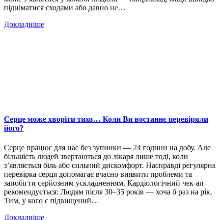
підніматися сходами або давно не…
Докладніше
Серце може хворіти тихо… Коли Ви востаннє перевіряли
його?
Серце працює для нас без зупинки — 24 години на добу. Але
більшість людей звертаються до лікаря лише тоді, коли
з’являється біль або сильний дискомфорт. Насправді регулярна
перевірка серця допомагає вчасно виявити проблеми та
запобігти серйозним ускладненням. Кардіологічний чек-ап
рекомендується: Людям після 30–35 років — хоча б раз на рік.
Тим, у кого є підвищений…
Докладніше