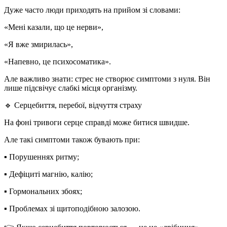
Дуже часто люди приходять на прийом зі словами:
«Мені казали, що це нерви»,
«Я вже змирилась»,
«Напевно, це психосоматика».
Але важливо знати:
стрес не створює симптоми з нуля
. Він
лише підсвічує слабкі місця організму.
🔹
Серцебиття, перебої, відчуття страху
На фоні тривоги серце справді може битися швидше.
Але такі симптоми також бувають при:
▪️ Порушеннях ритму;
▪️ Дефіциті магнію, калію;
▪️ Гормональних збоях;
▪️ Проблемах зі щитоподібною залозою.