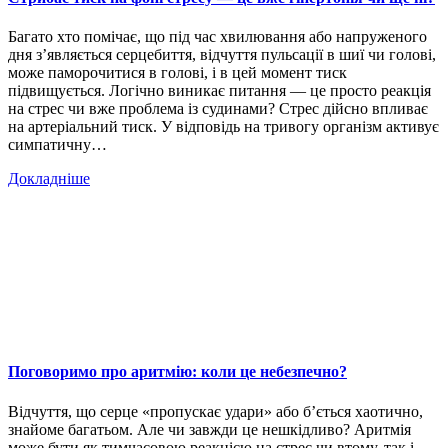
Багато хто помічає, що під час хвилювання або напруженого
дня з’являється серцебиття, відчуття пульсації в шиї чи голові,
може паморочитися в голові, і в цей момент тиск
підвищується. Логічно виникає питання — це просто реакція
на стрес чи вже проблема із судинами? Стрес дійсно впливає
на артеріальний тиск. У відповідь на тривогу організм активує
симпатичну…
Докладніше
Поговоримо про аритмію: коли це небезпечно?
Відчуття, що серце «пропускає удари» або б’ється хаотично,
знайоме багатьом. Але чи завжди це нешкідливо? Аритмія
може бути як тимчасовою реакцією на стрес чи втому, так і