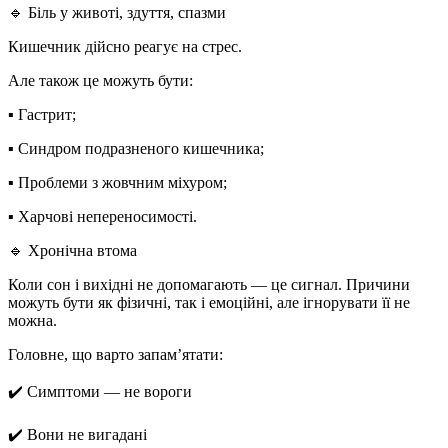
🔹
Біль у животі, здуття, спазми
Кишечник дійсно реагує на стрес.
Але також це можуть бути:
▪️ Гастрит;
▪️ Синдром подразненого кишечника;
▪️ Проблеми з жовчним міхуром;
▪️ Харчові непереносимості.
🔹
Хронічна втома
Коли сон і вихідні не допомагають — це сигнал. Причини
можуть бути як фізичні, так і емоційні, але
ігнорувати її не
можна
.
Головне, що варто запам’ятати:
✔️ Симптоми — не вороги
✔️ Вони не вигадані