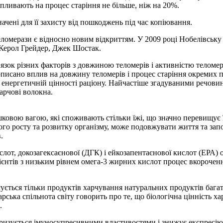
пливають на процес старіння не більше, ніж на 20%.
ачені для її захисту від пошкоджень під час копіювання.
еломерази є відносно новим відкриттям. У 2009 році Нобелівську
, Керол Грейдер, Джек Шостак.
язок різних факторів з довжиною теломерів і активністю теломер
і описано вплив на довжину теломерів і процес старіння окремих
нергетичній цінності раціону. Найчастіше згадуваними речовина
арчові волокна.
овою вагою, які споживають стільки їжі, що значно перевищує їх
го росту та розвитку організму, може подовжувати життя та за
.
лот, докозагексаєнової (ДГК) і ейкозапентаєнової кислот (ЕРА) 
ієнтів з низьким рівнем омега-3 жирних кислот процес вкорочен
осується тільки продуктів харчування натуральних продуктів баг
рська спільнота світу говорить про те, що біологічна цінність х
.
еризується імуносупресивними властивостями і знижує експресію