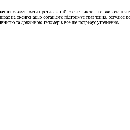
таження можуть мати протилежний ефект: викликати вкорочення т
иває на оксигенацію організму, підтримує травлення, регулює р
ивністю та довжиною теломерів все ще потребує уточнення.