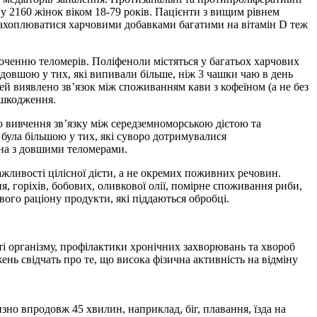
у 2160 жінок віком 18-79 років. Пацієнти з вищим рівнем
 захоплюватися харчовими добавками багатими на вітамін D теж
роченню теломерів. Поліфеноли містяться у багатьох харчових
о довшою у тих, які випивали більше, ніж 3 чашки чаю в день
ей виявлено звʼязок між споживанням кави з кофеїном (а не без
ошкодження.
ю вивчення звʼязку між середземноморською дієтою та
 була більшою у тих, які суворо дотримувалися
ана з довшими теломерами.
ливості цілісної дієти, а не окремих поживних речовин.
, горіхів, бобових, оливкової олії, помірне споживання риби,
вого раціону продукти, які піддаються обробці.
ті організму, профілактики хронічних захворювань та хвороб
ень свідчать про те, що висока фізична активність на відміну
но впродовж 45 хвилин, наприклад, біг, плавання, їзда на