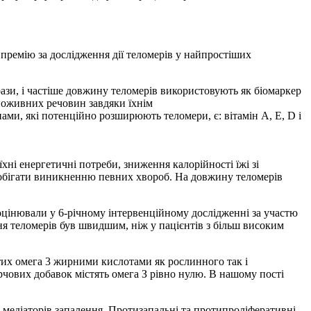
 премію за дослідження дії теломерів у найпростіших
ази, і частіше довжину теломерів використовують як біомаркер
 поживних речовин завдяки їхнім
ми, які потенційно розширюють теломери, є: вітамін A, E, D і
ні енергетичні потреби, зниження калорійності їжі зі
побігати виникненню певних хвороб. На довжину теломерів
оцінювали у 6-річному інтервенційному дослідженні за участю
ня теломерів був швидшим, ніж у пацієнтів з більш високим
атих омега 3 жирними кислотами як рослинного так і
арчових добавок містять омега З рівно нулю. В нашому пості
 медіаторів запалення. Протизапальні та протипроліферативні