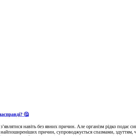
асправді? 🤔
з’являтися навіть без явних причин. Але організм рідко подає с
айпоширеніших причин, супроводжується спазмами, здуттям, черг