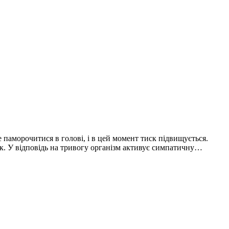
е паморочитися в голові, і в цей момент тиск підвищується.
ск. У відповідь на тривогу організм активує симпатичну…