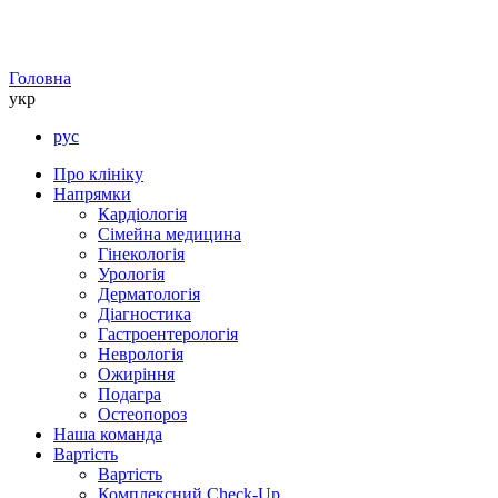
Головна
укр
рус
Про клініку
Напрямки
Кардіологія
Сімейна медицина
Гінекологія
Урологія
Дерматологія
Діагностика
Гастроентерологія
Неврологія
Ожиріння
Подагра
Остеопороз
Наша команда
Вартість
Вартість
Комплексний Check-Up