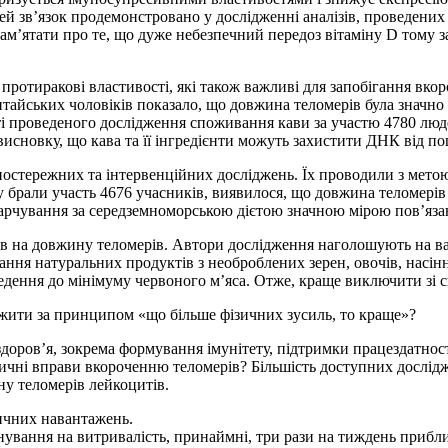
й звʼязок продемонстровано у дослідженні аналізів, проведених 
памʼятати про те, що дуже небезпечний передоз вітаміну D тому
протиракові властивості, які також важливі для запобігання вко
 китайських чоловіків показало, що довжина теломерів була значн
аті проведеного дослідження споживання кави за участю 4780 люд
исновку, що кава та її інгредієнти можуть захистити ДНК від п
спостережних та інтервенційних досліджень. Їх проводили з мето
у брали участь 4676 учасників, виявилося, що довжина теломерів
ь харчування за середземноморською дієтою значною мірою повʼяз
 на довжину теломерів. Автори дослідження наголошують на важ
ня натуральних продуктів з необроблених зерен, овочів, насіння
ведення до мінімуму червоного мʼяса. Отже, краще виключити зі с
жити за принципом «що більше фізичних зусиль, то краще»?
здоровʼя, зокрема формування імунітету, підтримки працездатнос
ізичні вправи вкороченню теломерів? Більшість доступних дослідж
у теломерів лейкоцитів.
зичних навантажень.
ування на витривалість, принаймні, три рази на тиждень приблиз