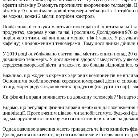
ефекти вітаміну D можуть протидіяти вкороченню теломерів. Це
вітаміну D в крові мали довші теломери лейкоцитів. Потрібно 
не можна, кожні 2 місяці потрібен контроль
Поліфенольні сполуки мають антиоксидантні, протизапальні та 
продуктах, зокрема у каві та чаї, і рослинах. Дослідження 976
порівняно з тими, які випивали менше, ніж 1 чашку. У результ
кофеїну) з подовженими теломерами. Тому дослідники дійшли в
У 2019 році опубліковано статтю, яка містить описи понад 20 
довжиною теломерів. У дослідженні здоровʼя медсестер, у яком
середземноморської дієти, а також те, що більша відповідніст
Важливо, що жоден з окремих харчових компонентів не впливав
Основними особливостями середземноморської дієти є: споживан
птиці, морепродуктів, молочних продуктів (йогурти та сир) і з
Як фізичні вправи впливають на довжину теломерів? Чи варто 
Відомо, що регулярні фізичні вправи необхідні для збереження 
цивілізації. Проте вченим цікаво, чи запобігатимуть будь-які ф
від малорухливого способу життя позитивно впливає на довжин
Однак важливе значення мають тривалість та інтенсивність фі
Дослідження показують, що оптимальними е інтервальні та трен