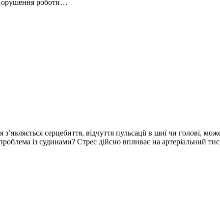
 Порушення роботи…
з’являється серцебиття, відчуття пульсації в шиї чи голові, мож
проблема із судинами? Стрес дійсно впливає на артеріальний ти