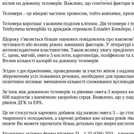
вплив на довжину теломерів. Важливо, що генетичні фактори в
Теломери – це кінцеві частини хромосом, тобто ковпачки, призн
Теломера коротшає з кожним поділом клітини. Дія теломери і т
Tetrhymena termophila та дріжджів отримали Елізабет Блекберн
Щороку зʼявляється більше наукових повідомлень про взаємозвʼ
чутливості або впливу різних зовнішніх факторів. У літератур
антиоксидантним властивостям. Також велику увагу приділено е
С, цинк, магній, омега-3 кислоти, каротиноїди, поліфеноли та х
Вплив кількості калорій на довжину теломерів
Згідно з дослідженнями, проведеними за участю жінок з надлишк
збереженням усіх поживних речовин, необхідних для правильно
позитивно впливає зменшення кількості споживаних вуглеводів
Звʼязок між довжиною теломерів та рівнями омега-3 жирних кис
608 пацієнтів з ішемічною хворобою серця. Виявлено, що у пац
рівнем ДГК та ЕРА.
Це не стосується харчових добавок під назвою омега 3 – це ст
тваринного походження, а харчові добавки вже кілька років ліка
нижче Ви можете прочитати більш детально про жирні кислоти
Біологічно активна форма вітаміну D – 1,25 (OH) 2D3 – характ