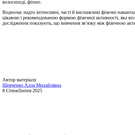
велосипеді, фітнес.
Водночас надто інтенсивні, часті й виснажливі фізичні наван
цікавою і рекомендованою формою фізичної активності, яка впл
дослідження показують, що вивчення звʼязку між фізичною акт
Автор матеріалу
Шевченко Алла Михайлівна
8 СічняЛипня 2025