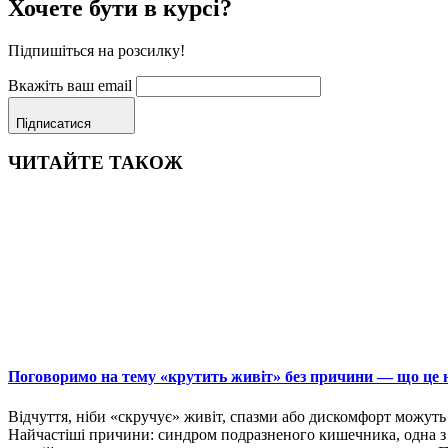
Хочете бути в курсі?
Підпишіться на розсилку!
Вкажіть ваш email
Підписатися
ЧИТАЙТЕ ТАКОЖ
Поговоримо на тему «крутить живіт» без причини — що це н
Відчуття, ніби «скручує» живіт, спазми або дискомфорт можуть 
Найчастіші причини: синдром подразненого кишечника, одна з н