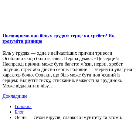
Поговоримо про біль у грудях: серце чи хребет? Як
зрозуміти різницю
Біль у грудях — одна з найчастіших причин тривоги.
Особливо якщо болить зліва. Перша думка: «Це серце?»
Насправді причин може бути багато: м’язи, нерви, хребет,
шлунок, стрес або дійсно серце. Головне — звернути увагу на
характер болю. Ознаки, що біль може бути пов’язаний із
серцем: Відчуття тиску, стискання, важкості за грудиною.
Може віддавати в ліву…
Докладніше
Головна
Блог
Осінь — сезон вірусів, слабкого імунітету та втоми.