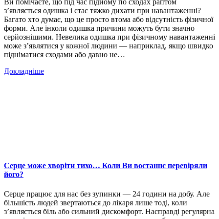
Ви помічаєте, що під час підйому по сходах раптом
з’являється одишка і стає тяжко дихати при навантаженні?
Багато хто думає, що це просто втома або відсутність фізичної
форми. Але інколи одишка причини можуть бути значно
серйознішими. Невелика одишка при фізичному навантаженні
може з’являтися у кожної людини — наприклад, якщо швидко
підніматися сходами або давно не…
Докладніше
Серце може хворіти тихо… Коли Ви востаннє перевіряли
його?
Серце працює для нас без зупинки — 24 години на добу. Але
більшість людей звертаються до лікаря лише тоді, коли
з’являється біль або сильний дискомфорт. Насправді регулярна