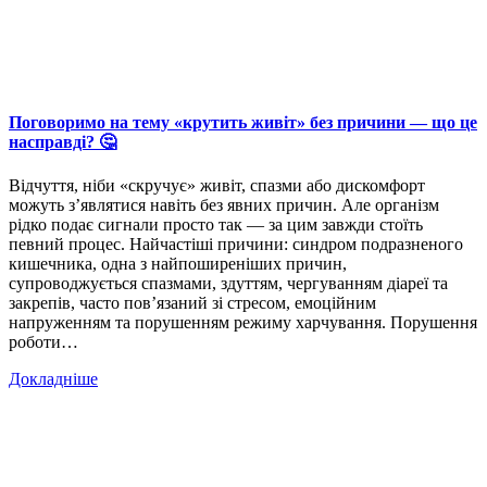
Поговоримо на тему «крутить живіт» без причини — що це
насправді? 🤔
Відчуття, ніби «скручує» живіт, спазми або дискомфорт
можуть з’являтися навіть без явних причин. Але організм
рідко подає сигнали просто так — за цим завжди стоїть
певний процес. Найчастіші причини: синдром подразненого
кишечника, одна з найпоширеніших причин,
супроводжується спазмами, здуттям, чергуванням діареї та
закрепів, часто пов’язаний зі стресом, емоційним
напруженням та порушенням режиму харчування. Порушення
роботи…
Докладніше