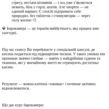
стресу, нестача вітамінів — і ось уже з’являється
нежить, біль у горлі, апатія. Але хворіти — не
єдиний варіант. Є спосіб
підтримати себе
природно
, без таблеток і стимуляторів — через
силу кисню
💨
💎
Барокамера — це терапія майбутнього, яка працює вже
сьогодні.
⠀
Під час сеансу Ви перебуваєте у спеціальній капсулі, де
кисень подається під підвищеним тиском. У таких умовах він
проникає значно глибше — навіть у найдрібніші судини та
тканини, які у звичайному житті не отримують достатньо
кисню.
⠀
Результат — кожна клітина «оживає» і починає активно
відновлюватися.
⠀
Що дає курс барокамери: