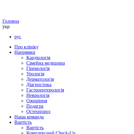
Головна
укр
рус
Про клініку
Напрямки
Кардіологія
Сімейна медицина
Гінекологія
Урологія
Дерматологія
Діагностика
Гастроентерологія
Неврологія
Ожиріння
Подагра
Остеопороз
Наша команда
Вартість
Вартість
Комплексний Check-Up