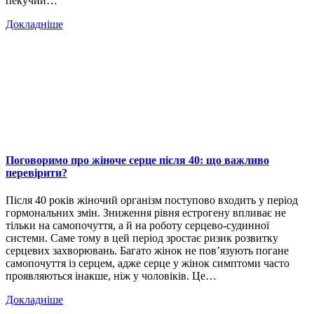
пекучий…
Докладніше
Поговоримо про жіноче серце після 40: що важливо
перевірити?
Після 40 років жіночий організм поступово входить у період
гормональних змін. Зниження рівня естрогену впливає не
тільки на самопочуття, а й на роботу серцево-судинної
системи. Саме тому в цей період зростає ризик розвитку
серцевих захворювань. Багато жінок не пов’язують погане
самопочуття із серцем, адже серце у жінок симптоми часто
проявляються інакше, ніж у чоловіків. Це…
Докладніше