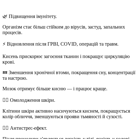
⠀
🌿
Підвищення імунітету.
Організм стає більш стійким до вірусів, застуд, запальних
процесів.
⚡
Відновлення після ГРВІ, COVID, операцій та травм.
Кисень прискорює загоєння тканин і покращує циркуляцію
крові.
💤
Зменшення хронічної втоми, покращення сну, концентрації
та настрою.
Мозок отримує більше кисню — і працює краще.
💆‍♀️
Омолодження шкіри.
Клітини шкіри активно насичуються киснем, покращується
колір обличчя, зменшуються прояви тьмяності й сухості.
🧘‍♀️
Антистрес-ефект.
Після процедури з’являється легкість у тілі, ясність у голові,