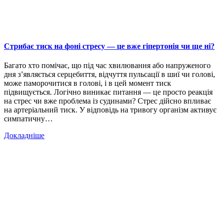
Стрибає тиск на фоні стресу — це вже гіпертонія чи ще ні?
Багато хто помічає, що під час хвилювання або напруженого
дня з’являється серцебиття, відчуття пульсації в шиї чи голові,
може паморочитися в голові, і в цей момент тиск
підвищується. Логічно виникає питання — це просто реакція
на стрес чи вже проблема із судинами? Стрес дійсно впливає
на артеріальний тиск. У відповідь на тривогу організм активує
симпатичну…
Докладніше