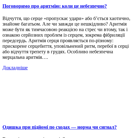
Поговоримо про аритмію: коли це небезпечно?
Відчуття, що серце «пропускає удари» або б’ється хаотично,
знайоме багатьом. Але чи завжди це нешкідливо? Аритмія
може бути як тимчасовою реакцією на стрес чи втому, так і
ознакою серйозних проблем із серцем, зокрема фібриляції
передсердь. Аритмія серця проявляється по-різному:
прискорене серцебиття, уповільнений ритм, перебої в серці
або відчуття трепету в грудях. Особливо небезпечна
мерцальна аритмія….
Докладніше
Одишка при підйомі по сходах — норма чи сигнал?