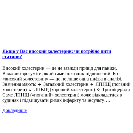
Якщо у Вас високий холестерин: чи потрібно пити
статини?
Високий холестерин — це не завжди привід для паніки.
Важливо зрозуміти, який саме показник підвищений. Бо
«високий холестерин» — це не лише одна цифра в аналізі.
Значення мають: 🔹 Загальний холестерин 🔹 ЛПНЩ (поганий
холестерин) 🔹 ЛПВЩ (хороший холестерин) 🔹 Тригліцериди
Саме ЛПНЩ («поганий» холестерин) може відкладатися в
судинах і підвищувати ризик інфаркту та інсульту….
Докладніше