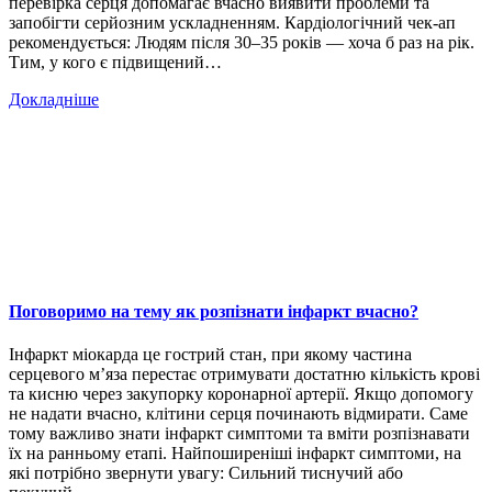
перевірка серця допомагає вчасно виявити проблеми та
запобігти серйозним ускладненням. Кардіологічний чек-ап
рекомендується: Людям після 30–35 років — хоча б раз на рік.
Тим, у кого є підвищений…
Докладніше
Поговоримо на тему як розпізнати інфаркт вчасно?
Інфаркт міокарда це гострий стан, при якому частина
серцевого м’яза перестає отримувати достатню кількість крові
та кисню через закупорку коронарної артерії. Якщо допомогу
не надати вчасно, клітини серця починають відмирати. Саме
тому важливо знати інфаркт симптоми та вміти розпізнавати
їх на ранньому етапі. Найпоширеніші інфаркт симптоми, на
які потрібно звернути увагу: Сильний тиснучий або