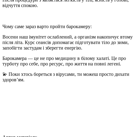
відчуття спокою.
⠀
Чому саме зараз варто пройти барокамеру:
Восени наш імунітет ослаблений, а організм накопичує втому
після літа. Курс сеансів допомагає
підготувати тіло до зими
,
запобігти застудам і зберегти енергію.
Барокамера — це не про медицину в білому халаті. Це про
турботу про себе, про ресурс, про життя на повні легені.
💫 Поки хтось бореться з вірусами, ти можеш просто
дихати
здоров’ям.