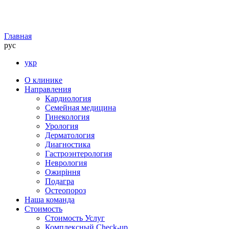
Главная
рус
укр
О клинике
Направления
Кардиология
Семейная медицина
Гинекология
Урология
Дерматология
Диагностика
Гастроэнтерология
Неврология
Ожиріння
Подагра
Остеопороз
Наша команда
Стоимость
Стоимость Услуг
Комплексный Check-up