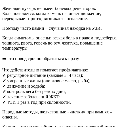
Желчный пузырь не имеет болевых рецепторов.
Боль появляется, когда камень начинает движение,
перекрывает протек, возникает воспаление.
Поэтому часто камни – случайная находка на УЗИ.
Когда симптомы опасны: резкая боль в правом подреберье,
тошнота, рвота, горечь во рту, желтуха, повышение
температуры.
➡️ это повод срочно обратиться к врачу.
Что действительно помогает профилактике:
✔ регулярное питание (каждые 3–4 часа);
✔ умеренные жиры (оливковое масло, рыба);
✔ движение и ходьба;
✔ контроль веса без резких диет;
✔ лечение заболеваний ЖКТ;
✔ УЗИ 1 раз в год при склонности.
Народные методы, желчегонные «чистки» при камнях –
опасны.
Камни – это не случайность, а сигнал, что желчный пузырь