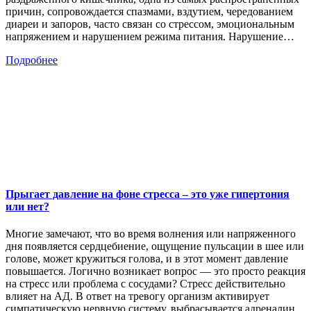
причин, сопровождается спазмами, вздутием, чередованием
диареи и запоров, часто связан со стрессом, эмоциональным
напряжением и нарушением режима питания. Нарушение…
Подробнее
Прыгает давление на фоне стресса – это уже гипертония
или нет?
Многие замечают, что во время волнения или напряженного
дня появляется сердцебиение, ощущение пульсации в шее или
голове, может кружиться голова, и в этот момент давление
повышается. Логично возникает вопрос — это просто реакция
на стресс или проблема с сосудами? Стресс действительно
влияет на АД. В ответ на тревогу организм активирует
симпатическую нервную систему, выбрасывается адреналин,