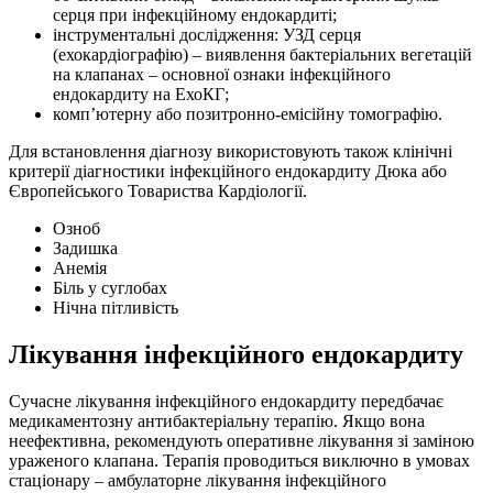
серця при інфекційному ендокардиті;
інструментальні дослідження: УЗД серця
(ехокардіографію) – виявлення бактеріальних вегетацій
на клапанах – основної ознаки інфекційного
ендокардиту на ЕхоКГ;
комп’ютерну або позитронно-емісійну томографію.
Для встановлення діагнозу використовують також клінічні
критерії діагностики інфекційного ендокардиту Дюка або
Європейського Товариства Кардіології.
Озноб
Задишка
Анемія
Біль у суглобах
Нічна пітливість
Лікування інфекційного ендокардиту
Сучасне лікування інфекційного ендокардиту передбачає
медикаментозну антибактеріальну терапію. Якщо вона
неефективна, рекомендують оперативне лікування зі заміною
ураженого клапана. Терапія проводиться виключно в умовах
стаціонару – амбулаторне лікування інфекційного