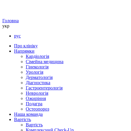
Головна
укр
рус
Про клініку
Напрямки
Кардіологія
Сімейна медицина
Гінекологія
Урологія
Дерматологія
Діагностика
Гастроентерологія
Неврологія
Ожиріння
Подагра
Остеопороз
Наша команда
Вартість
Вартість
Комплексний Check-Up