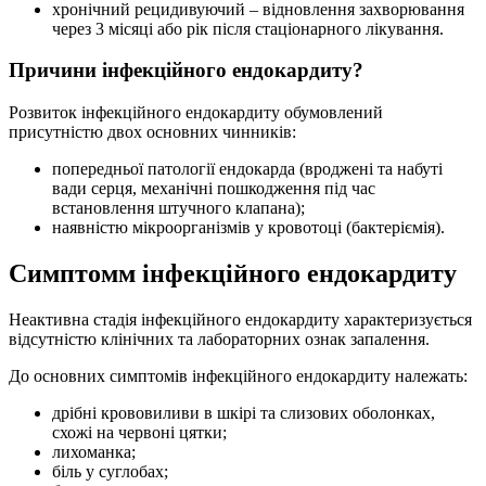
хронічний рецидивуючий – відновлення захворювання
через 3 місяці або рік після стаціонарного лікування.
Причини інфекційного ендокардиту?
Розвиток інфекційного ендокардиту обумовлений
присутністю двох основних чинників:
попередньої патології ендокарда (вроджені та набуті
вади серця, механічні пошкодження під час
встановлення штучного клапана);
наявністю мікроорганізмів у кровотоці (бактеріємія).
Симптомм інфекційного ендокардиту
Неактивна стадія інфекційного ендокардиту характеризується
відсутністю клінічних та лабораторних ознак запалення.
До основних симптомів інфекційного ендокардиту належать:
дрібні крововиливи в шкірі та слизових оболонках,
схожі на червоні цятки;
лихоманка;
біль у суглобах;