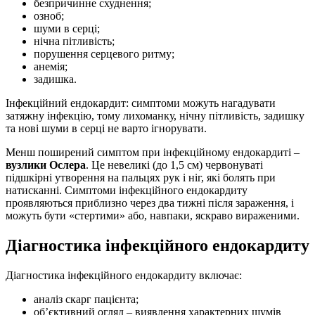
безпричинне схуднення;
озноб;
шуми в серці;
нічна пітливість;
порушення серцевого ритму;
анемія;
задишка.
Інфекційний ендокардит: симптоми можуть нагадувати
затяжну інфекцію, тому лихоманку, нічну пітливість, задишку
та нові шуми в серці не варто ігнорувати.
Менш поширений симптом при інфекційному ендокардиті –
вузлики Ослера
. Це невеликі (до 1,5 см) червонуваті
підшкірні утворення на пальцях рук і ніг, які болять при
натисканні. Симптоми інфекційного ендокардиту
проявляються приблизно через два тижні після зараження, і
можуть бути «стертими» або, навпаки, яскраво вираженими.
Діагностика інфекційного ендокардиту
Діагностика інфекційного ендокардиту включає:
аналіз скарг пацієнта;
об’єктивний огляд – виявлення характерних шумів