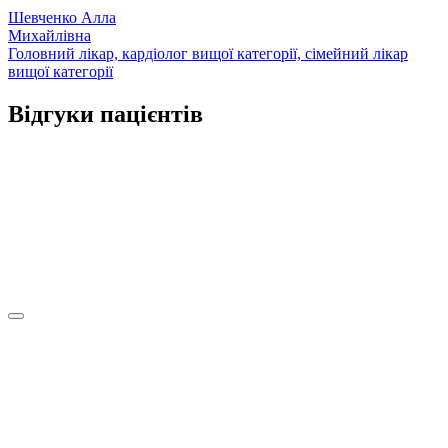
Шевченко Алла
Михайлівна
Головний лікар, кардіолог вищої категорії, сімейний лікар
вищої категорії
Відгуки пацієнтів