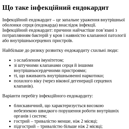
Що таке інфекційний ендокардит
Інфекційний ендокардит – це запальне ураження внутрішньої
оболонки серця (ендокарда) внаслідок інфекції.
Інфекційний ендокардит: причини найчастіше пов’язані з
потраплянням бактерій у кров і наявністю клапанної патології
або внутрішньосерцевих пристроїв.
Найбільше до ризику розвитку ендокардиту схильні люди:
з ослабленим імунітетом;
зі штучними клапанами серця й іншими
внутрішньосердечними пристроями;
ті, що вживають внутрішньовенні наркотики;
похилого віку (через вікової дегенерації серцевих
клапанів).
Варіанти перебігу інфекційного ендокардиту:
блискавичний, що характеризується високою
небезпекою швидкого порушення роботи внутрішніх
органів і систем;
гострий – тривалістю менше, ніж 2 місяці;
підгострий – тривалістю більше ніж 2 місяці;