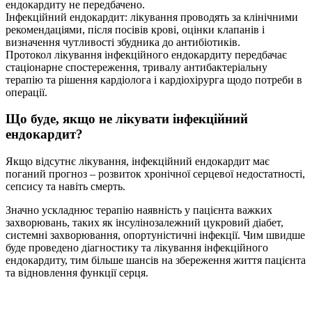
ендокардиту не передбачено.
Інфекційний ендокардит: лікування проводять за клінічними
рекомендаціями, після посівів крові, оцінки клапанів і
визначення чутливості збудника до антибіотиків.
Протокол лікування інфекційного ендокардиту передбачає
стаціонарне спостереження, тривалу антибактеріальну
терапію та рішення кардіолога і кардіохірурга щодо потреби в
операції.
Що буде, якщо не лікувати інфекційний
ендокардит?
Якщо відсутнє лікування, інфекційний ендокардит має
поганий прогноз – розвиток хронічної серцевої недостатності,
сепсису та навіть смерть.
Значно ускладнює терапію наявність у пацієнта важких
захворювань, таких як інсулінозалежний цукровий діабет,
системні захворювання, опортуністичні інфекції. Чим швидше
буде проведено діагностику та лікування інфекційного
ендокардиту, тим більше шансів на збереження життя пацієнта
та відновлення функції серця.