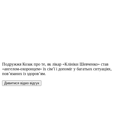
Подружжя Козак про те, як лікар «Клініки Шевченко» став
«ангелом-охоронцем» їх сім’ї і допоміг у багатьох ситуаціях,
пов’язаних із здоров’ям.
Дивитися відео відгук