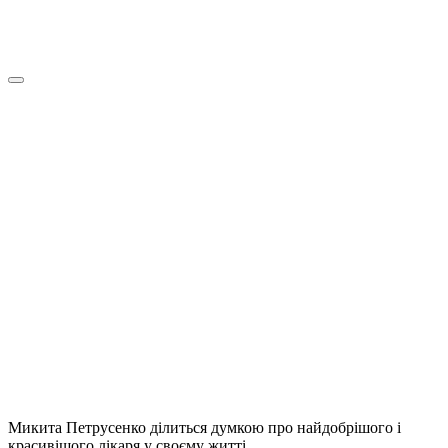
Микита Петрусенко ділиться думкою про найдобрішого і
красивішого лікаря у своєму житті.