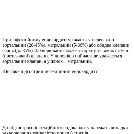
При інфекційному ендокардиті уражається переважно
аортальний (28-45%), мітральний (5-36%) або обидва клапани
серця (до 35%). Захворювання може заторкнути також штучні
(протезовані) клапани. У чоловіків найчастіше уражається
аортальний клапан, а у жінок – мітральний.
Що таке підгострий інфекційний ендокардит?
До підгострого інфекційного ендокардиту належать випадки
захворювання тривалістю понад 8 тижнів.