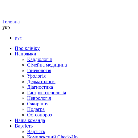
Головна
укр
рус
Про клініку
Напрямки
Кардіологія
Сімейна медицина
Гінекологія
Урологія
Дерматологія
Діагностика
Гастроентерологія
Неврологія
Ожиріння
Подагра
Остеопороз
Наша команда
Вартість
Вартість
Комплексний Check-Up