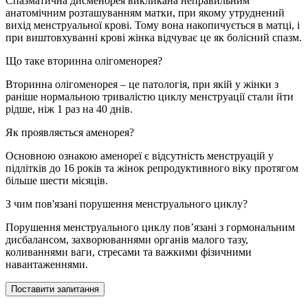
Спазматична дисменорея викликана неправильним
анатомічним розташуванням матки, при якому утруднений
вихід менструальної крові. Тому вона накопичується в матці, і
при виштовхуванні крові жінка відчуває це як болісний спазм.
Що таке вторинна олігоменорея?
Вторинна олігоменорея – це патологія, при якій у жінки з
раніше нормальною тривалістю циклу менструації стали йти
рідше, ніж 1 раз на 40 днів.
Як проявляється аменорея?
Основною ознакою аменореї є відсутність менструацій у
підлітків до 16 років та жінок репродуктивного віку протягом
більше шести місяців.
З чим пов'язані порушення менструального циклу?
Порушення менструального циклу пов’язані з гормональним
дисбалансом, захворюваннями органів малого тазу,
коливаннями ваги, стресами та важкими фізичними
навантаженнями.
Поставити запитання