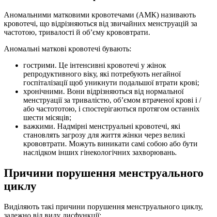
Аномальними матковими кровотечами (АМК) називають
кровотечі, що відрізняються від звичайних менструацій за
частотою, тривалості й об’єму крововтрати.
Аномальні маткові кровотечі бувають:
гострими. Це інтенсивні кровотечі у жінок
репродуктивного віку, які потребують негайної
госпіталізації щоб уникнути подальшої втрати крові;
хронічними. Вони відрізняються від нормальної
менструації за тривалістю, об’ємом втраченої крові і /
або частототою, і спостерігаються протягом останніх
шести місяців;
важкими. Надмірні менструальні кровотечі, які
становлять загрозу для життя жінки через великі
крововтрати. Можуть виникати самі собою або бути
наслідком інших гінекологічних захворювань.
Причини порушення менструального
циклу
Виділяють такі причини порушення менструального циклу,
залежно від виду дисфункції: