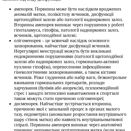
аменорея. Первинна може бути наслідком вроджених
аномалій матки, полікістозу яєчників, дисфункції
щитоподібної залози або патології надниркових залоз.
Вторинна аменорея виникає через порушення у роботі
гіпоталамуса, гіпофіза, патології надниркових залоз,
яєчників, щитоподібної залози;
олігоменорея – це зазвичай наслідок основного
захворювання, найчастіше дисфункції яєчників.
Нерегулярні менструації можуть бути викликані
ендокринними порушеннями (патології щитоподібної
залози або надниркових залоз, гормонально-активні
пухлини гіпофіза), перенесеними інфекційними
гінекологічними захворюваннями, а також кістами
яєчників. Різке схуднення або набір ваги, безконтрольне
вживання гормональних препаратів, розлади
харчування (булімія або анорексія), психоемоційний
стрес і занадто інтенсивні навантаження в спортзалі
також можуть стати причиною олігоменореї;
дисменорея. Найчастіше зустрічається вторинна,
причиною якої є запальний процес в органах малого
тазу, ендометріоз (аномальне розростання внутрішнього
шару стінок матки) або наявність внутрішньоматкової
спіралі. Первинна аменорея виникає через анатомічні
причини: неправильне розташування матки (коли вона