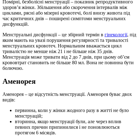
Помірні, безболісні менструації – показник репродуктивного
здоров’я жінки. Збільшення або скорочення інтервалів між
циклами, рясні або мізерні кровотечі, болі внизу живота під
час критичних днів – поширені симптоми менструальних
дисфункцій.
Менструальні дисфункції – це збірний термін в
гінекології
, під
яким мають на увазі порушення регулярності та тривалості
менструальних кровотеч. Нормальним вважається цикл
тривалістю не менше ніж 21 і не більше ніж 35 днів.
Менструація може тривати від 2 до 7 днів, при цьому об’єм
крововтрат становить не більше 80 мл. Вона не повинна бути
болючою.
Аменорея
Аменорея – це відсутність менструації. Аменорея буває двох
видів:
первинна, коли у жінки жодного разу в житті не було
менструацій;
вторинна, якщо менструації були, але через вплив
певних причин припинилися і не поновлюються
протягом 6 місяців.