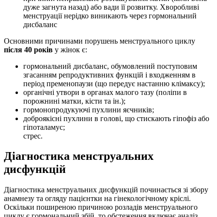
дуже загнута назад) або вади її розвитку. Хворобливі
менструації нерідко виникають через гормональний
дисбаланс
Основними причинами порушень менструального циклу
після 40 років
у жінок є:
гормональний дисбаланс, обумовлений поступовим
згасанням репродуктивних функцій і входженням в
період пременопаузи (що передує настанню клімаксу);
органічні утвори в органах малого тазу (поліпи в
порожнині матки, кісти та ін.);
гормонопродукуючі пухлини яєчників;
доброякісні пухлини в голові, що стискають гіпофіз або
гіпоталамус;
стрес.
Діагностика менструальних
дисфункцій
Діагностика менструальних дисфункцій починається зі збору
анамнезу та огляду пацієнтки на гінекологічному кріслі.
Оскільки поширеною причиною розладів менструального
циклу є гормональний збій, то обстеження включає аналіз