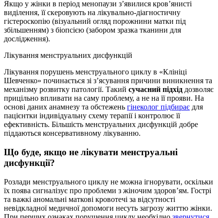
Якщо у жінки в період менопаузи з’явилися кров’янисті
виділення, її скеровують на лікувально-діагностичну
гістероскопію (візуальний огляд порожнини матки під
збільшенням) з біопсією (забором зразка тканини для
дослідження).
Лікування менструальних дисфункцій
Лікування порушень менструального циклу в «Клініці
Шевченко» починається зі з’ясування причини виникнення та
механізму розвитку патології. Такий
сучасний підхід
дозволяє
прицільно впливати на саму проблему, а не на її прояви. На
основі даних анамнезу та обстежень
гінеколог підбирає
для
пацієнтки індивідуальну схему терапії і контролює її
ефективність. Більшість менструальних дисфункцій добре
піддаються консервативному лікуванню.
Що буде, якщо не лікувати менструальні
дисфункції?
Розлади менструального циклу не можна ігнорувати, оскільки
їх поява сигналізує про проблеми з жіночим здоров’ям. Гострі
та важкі аномальні маткові кровотечі за відсутності
невідкладної медичної допомоги несуть загрозу життю жінки.
При перших ознаках порушення циклу необхідно
звернутися