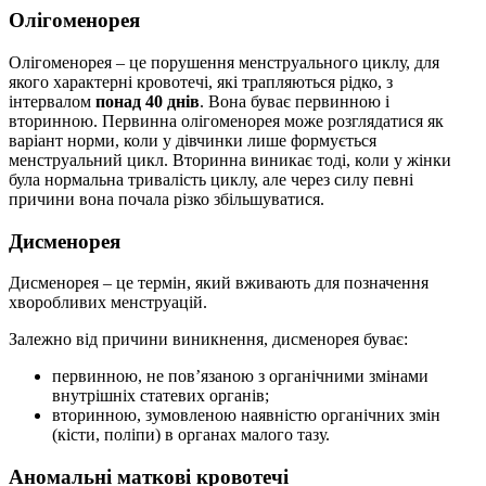
Олігоменорея
Олігоменорея – це порушення менструального циклу, для
якого характерні кровотечі, які трапляються рідко, з
інтервалом
понад 40 днів
. Вона буває первинною і
вторинною. Первинна олігоменорея може розглядатися як
варіант норми, коли у дівчинки лише формується
менструальний цикл. Вторинна виникає тоді, коли у жінки
була нормальна тривалість циклу, але через силу певні
причини вона почала різко збільшуватися.
Дисменорея
Дисменорея – це термін, який вживають для позначення
хворобливих менструацій.
Залежно від причини виникнення, дисменорея буває:
первинною, не пов’язаною з органічними змінами
внутрішніх статевих органів;
вторинною, зумовленою наявністю органічних змін
(кісти, поліпи) в органах малого тазу.
Аномальні маткові кровотечі