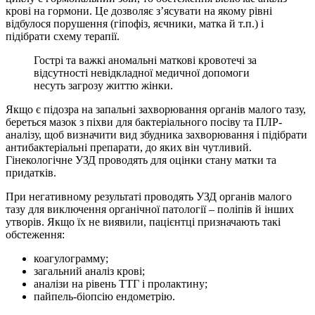
крові на гормони. Це дозволяє з’ясувати на якому рівні
відбулося порушення (гіпофіз, яєчники, матка й т.п.) і
підібрати схему терапії.
Гострі та важкі аномальні маткові кровотечі за
відсутності невідкладної медичної допомоги
несуть загрозу життю жінки.
Якщо є підозра на запальні захворювання органів малого тазу,
береться мазок з піхви для бактеріального посіву та ПЛР-
аналізу, щоб визначити вид збудника захворювання і підібрати
антибактеріальні препарати, до яких він чутливий.
Гінекологічне УЗД проводять для оцінки стану матки та
придатків.
При негативному результаті проводять УЗД органів малого
тазу для виключення органічної патології – поліпів й інших
утворів. Якщо їх не виявили, пацієнтці призначають такі
обстеження:
коагулограмму;
загальний аналіз крові;
аналізи на рівень ТТГ і пролактину;
пайпель-біопсію ендометрію.