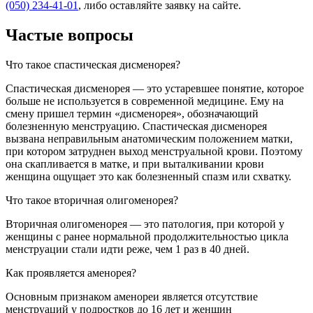
(050) 234-41-01
, либо оставляйте заявку на сайте.
Частые вопросы
Что такое спастическая дисменорея?
Спастическая дисменорея — это устаревшее понятие, которое
больше не используется в современной медицине. Ему на
смену пришел термин «дисменорея», обозначающий
болезненную менструацию. Спастическая дисменорея
вызвана неправильным анатомическим положением матки,
при котором затруднен выход менструальной крови. Поэтому
она скапливается в матке, и при выталкивании крови
женщина ощущает это как болезненный спазм или схватку.
Что такое вторичная олигоменорея?
Вторичная олигоменорея — это патология, при которой у
женщины с ранее нормальной продолжительностью цикла
менструации стали идти реже, чем 1 раз в 40 дней.
Как проявляется аменорея?
Основным признаком аменореи является отсутствие
менструаций у подростков до 16 лет и женщин