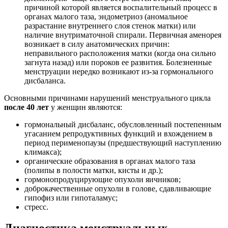
причиной которой является воспалительный процесс в
органах малого таза, эндометриоз (аномальное
разрастание внутреннего слоя стенок матки) или
наличие внутриматочной спирали. Первичная аменорея
возникает в силу анатомических причин:
неправильного расположения матки (когда она сильно
загнута назад) или пороков ее развития. Болезненные
менструации нередко возникают из-за гормонального
дисбаланса.
Основными причинами нарушений менструального цикла
после 40 лет
у женщин являются:
гормональный дисбаланс, обусловленный постепенным
угасанием репродуктивных функций и вхождением в
период перименопаузы (предшествующий наступлению
климакса);
органические образования в органах малого таза
(полипы в полости матки, кисты и др.);
гормонопродуцирующие опухоли яичников;
доброкачественные опухоли в голове, сдавливающие
гипофиз или гипоталамус;
стресс.