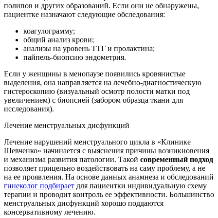
полипов и других образований. Если они не обнаружены,
пациентке назначают следующие обследования:
коагулограмму;
общий анализ крови;
анализы на уровень ТТГ и пролактина;
пайпель-биопсию эндометрия.
Если у женщины в менопаузе появились кровянистые
выделения, она направляется на лечебно-диагностическую
гистероскопию (визуальный осмотр полости матки под
увеличением) с биопсией (забором образца ткани для
исследования).
Лечение менструальных дисфункций
Лечение нарушений менструального цикла в «Клинике
Шевченко» начинается с выяснения причины возникновения
и механизма развития патологии. Такой
современный подход
позволяет прицельно воздействовать на саму проблему, а не
на ее проявления. На основе данных анамнеза и обследований
гинеколог подбирает
для пациентки индивидуальную схему
терапии и проводит контроль ее эффективности. Большинство
менструальных дисфункций хорошо поддаются
консервативному лечению.