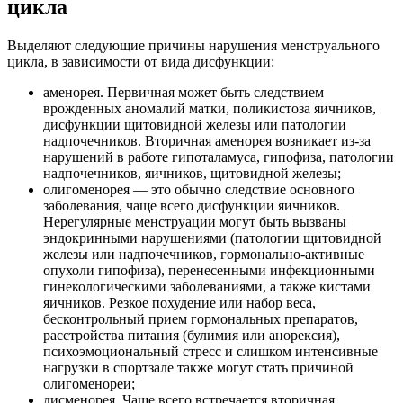
цикла
Выделяют следующие причины нарушения менструального
цикла, в зависимости от вида дисфункции:
аменорея. Первичная может быть следствием
врожденных аномалий матки, поликистоза яичников,
дисфункции щитовидной железы или патологии
надпочечников. Вторичная аменорея возникает из-за
нарушений в работе гипоталамуса, гипофиза, патологии
надпочечников, яичников, щитовидной железы;
олигоменорея — это обычно следствие основного
заболевания, чаще всего дисфункции яичников.
Нерегулярные менструации могут быть вызваны
эндокринными нарушениями (патологии щитовидной
железы или надпочечников, гормонально-активные
опухоли гипофиза), перенесенными инфекционными
гинекологическими заболеваниями, а также кистами
яичников. Резкое похудение или набор веса,
бесконтрольный прием гормональных препаратов,
расстройства питания (булимия или анорексия),
психоэмоциональный стресс и слишком интенсивные
нагрузки в спортзале также могут стать причиной
олигоменореи;
дисменорея. Чаще всего встречается вторичная,