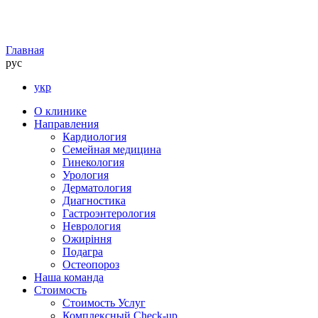
Главная
рус
укр
О клинике
Направления
Кардиология
Семейная медицина
Гинекология
Урология
Дерматология
Диагностика
Гастроэнтерология
Неврология
Ожиріння
Подагра
Остеопороз
Наша команда
Стоимость
Стоимость Услуг
Комплексный Check-up