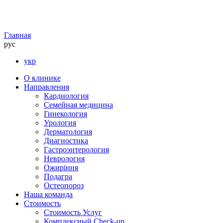
Главная
рус
укр
О клинике
Направления
Кардиология
Семейная медицина
Гинекология
Урология
Дерматология
Диагностика
Гастроэнтерология
Неврология
Ожиріння
Подагра
Остеопороз
Наша команда
Стоимость
Стоимость Услуг
Комплексный Check-up