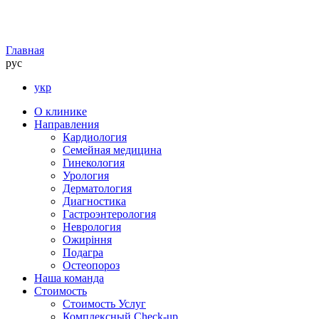
Главная
рус
укр
О клинике
Направления
Кардиология
Семейная медицина
Гинекология
Урология
Дерматология
Диагностика
Гастроэнтерология
Неврология
Ожиріння
Подагра
Остеопороз
Наша команда
Стоимость
Стоимость Услуг
Комплексный Check-up