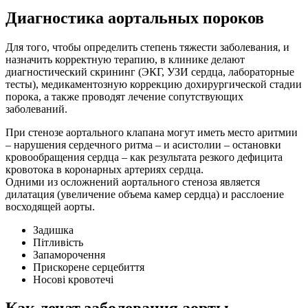
Диагностика аортальных пороков
Для того, чтобы определить степень тяжести заболевания, и
назначить корректную терапию, в клинике делают
диагностический скрининг (ЭКГ, УЗИ сердца, лабораторные
тесты), медикаментозную коррекцию дохирургической стадии
порока, а также проводят лечение сопутствующих
заболеваний.
При стенозе аортального клапана могут иметь место аритмии
– нарушения сердечного ритма – и асистолии – остановки
кровообращения сердца – как результата резкого дефицита
кровотока в коронарных артериях сердца.
Одними из осложнений аортального стеноза является
дилатация (увеличение объема камер сердца) и расслоение
восходящей аорты.
Задишка
Пітливість
Запаморочення
Прискорене серцебиття
Носові кровотечі