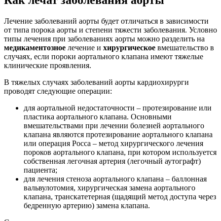
Как лечат заболевания аорты
Лечение заболеваний аорты будет отличаться в зависимости
от типа порока аорты и степени тяжести заболевания. Условно
типы лечения при заболеваниях аорты можно разделить на
медикаментозное
лечение и
хирургическое
вмешательство в
случаях, если пороки аортального клапана имеют тяжелые
клинические проявления.
В тяжелых случаях заболеваний аорты кардиохирурги
проводят следующие операции:
для аортальной недостаточности – протезирование или
пластика аортального клапана. Основными
вмешательствами при лечении болезней аортального
клапана являются протезирование аортального клапана
или операция Росса – метод хирургического лечения
пороков аортального клапана, при котором используется
собственная легочная артерия (легочный аутографт)
пациента;
для лечения стеноза аортального клапана – баллонная
вальвулотомия, хирургическая замена аортального
клапана, транскатетерная (щадящий метод доступа через
бедренную артерию) замена клапана.