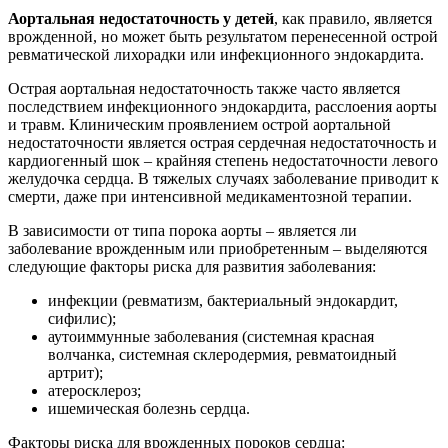
Аортальная недостаточность у детей
, как правило, является
врожденной, но может быть результатом перенесенной острой
ревматической лихорадки или инфекционного эндокардита.
Острая аортальная недостаточность также часто является
последствием инфекционного эндокардита, расслоения аорты
и травм. Клиническим проявлением острой аортальной
недостаточности является острая сердечная недостаточность и
кардиогенный шок – крайняя степень недостаточности левого
желудочка сердца. В тяжелых случаях заболевание приводит к
смерти, даже при интенсивной медикаментозной терапии.
В зависимости от типа порока аорты – является ли
заболевание врожденным или приобретенным – выделяются
следующие факторы риска для развития заболевания:
инфекции (ревматизм, бактериальный эндокардит,
сифилис);
аутоиммунные заболевания (системная красная
волчанка, системная склеродермия, ревматоидный
артрит);
атеросклероз;
ишемическая болезнь сердца.
Факторы риска для врожденных пороков сердца: