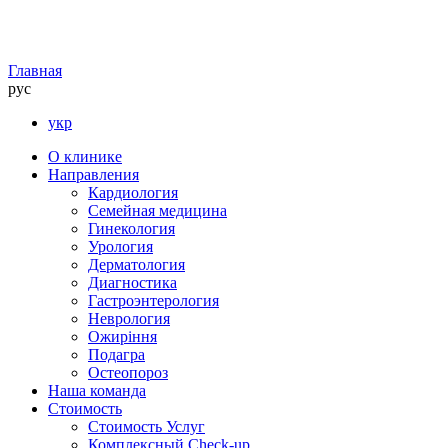
Главная
рус
укр
О клинике
Направления
Кардиология
Семейная медицина
Гинекология
Урология
Дерматология
Диагностика
Гастроэнтерология
Неврология
Ожиріння
Подагра
Остеопороз
Наша команда
Стоимость
Стоимость Услуг
Комплексный Check-up