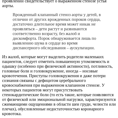
проявлений свидетельствует о выраженном стенозе устья
аорты.
Врожденный клапанный стеноз аорты у детей, в
отличии от других врожденных пороков сердца,
достаточно длительное время может никак не
проявляться – дети растут и развиваются
соответственно возрасту, без жалоб и
дискомфорта. Порок обнаруживается лишь по
выявлению шума в сердце во время
диспансерного обследования – аускультации.
Из жалоб, которые могут выделить родители маленьких
пациентов, следует отметить повышенную утомляемость и
одышку (особенно при физической активности), потливость,
головные боли и головокружение, иногда – носовые
кровотечения. Приступы головокружения и даже потери
сознания связаны с дефицитом церебрального
кровоснабжения при выраженном клапанном стенозе. У
некоторых пациентов могут присутствовать
стенокардитические боли (то есть такие, которые появляются
от физической или эмоциональной нагрузки, характеризуются
сжимающими ощущениями в области шеи груди, челюсти или
плечах), обусловленные недостаточностью коронарного
кровотока.