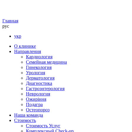
Главная
рус
укр
О клинике
Направления
Кардиология
Семейная медицина
Гинекология
Урология
Дерматология
Диагностика
Гастроэнтерология
Неврология
Ожиріння
Подагра
Остеопороз
Наша команда
Стоимость
Стоимость Услуг
Комплексный Check-up