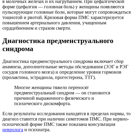
в молочных железах и их нагрубанием. При цефалгической
форме (цефалгия — головная боль) у женщины появляются
пульсирующие головные боли, которые могут сопровождаться
тошнотой и рвотой. Кризовая форма ПМС характеризуется
повышением артериального давления, учащенным
сердцебиением и страхом смерти.
Диагностика предменструального
синдрома
Диагностика предменструального синдрома включает сбор
анамнеза, дополнительные методы обследования (ЭЭГ и РЭГ
сосудов головного мозга) и определение уровня гормонов
(пролактина, эстрадиола, прогестерона, ТТГ).
Многие женщины тяжело переносят
предменструальный синдром — он становится
причиной выраженного физического и
психического дискомфорта.
Если результаты исследования находятся в пределах нормы, то
диагноз ставится при наличии симптомов ПМС. При нервно-
психической форме ПМС также показана консультация
невролога
и психиатра.