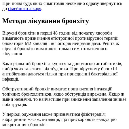
При появі будь-яких симптомів необхідно одразу звернутись
до
сімейного лікаря
.
Методи лікування бронхіту
Вірусні бронхіти в перші 48 годин від початку хвороби
вимагають призначення етіотропної противірусної терапії:
блокаторів М2-каналів і інгібіторів нейрамінідази. Решта ж
вірусні бронхіти вимагають тільки симптоматичного
лікування.
Бактеріальний бронхіт лікується за допомогою антибіотиків,
вибір яких залежить від збудника. При вірусному бронхіті
антибіотики даються тільки при приєднанні бактеріальної
інфекції.
Обструктивний бронхіт вимагає призначення інгаляцій
топічних бронхолитиков, якщо обструкція виражена. Якщо ж
зміни незначні, то найчастіше при зникненні запалення зникає
і обструкція.
У періоді одужання може призначатися фізіотерапія:
вібраційний масаж, інгаляції, що прискорюють евакуацію
мокротиння з бронхів.