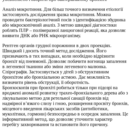
Аналіз мокротиння. Для більш точного визначення етіології
застосовують дослідження зразка мокротиння. Можна
проводити бактеріологічний посів з ідентифікацією збудника
або мікроскопічний аналіз. З метою швидкої діагностики
роблять ПЛР – полімеразної ланцюгової реакції, яка дозволяє
виявити ДНК або РНК мікроорганізму.
Рентген органів грудної порожнини в двох проекціях.
Швидкий і досить точний метод дослідження. Його
призначають в тих випадках, коли необхідно відрізнити
бронхіт від пневмонії. Дозволяє побачити вогнища запалення
в легеневої тканини або зміни легеневого малюнка.
Спірографія. Застосовується у дітей з обструктивним
бронхітом або бронхіальною астмою. Дає можливість
визначити рівень обструкції, її оборотність.
Бронхоскопія при бронхіті робиться тільки при підозрі на
вроджені аномалії розвитку трахео-бронхіального дерева або з
лікувальною метою для ретельної санації бронхів від
надмірної в’язкого слизу і гною, розширення просвіту бронхів,
місцевого введення лікарських засобів (антибіотики,
муколітики, гормони) безпосередньо в осередок запалення. Це
інформативний метод, що дозволяє уточнити характер
перебігу захворювання та встановити його причину.