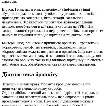
факторів:
Віруси. Грип, парагрип, аденовірусна інфекція та інші
збудники вражають слизову оболонку дихальних шляхів і
призводять до запалення, інтоксикації, загального
нездужання. Заражається пацієнт повітряно-крапельним
шляхом, перебуваючи в контакті з хворими на ГРВІ. Пік
захворюваності припадає на період весна-осінь, коли організм
найбільш сприйнятливий до вірусів на тлі авітамінозу.
Бактерії. Іноді вони теж є причиною бронхіту. Стрептококи,
моракселли, гемофільні палички, стафілококи і інші
мікроорганізми можуть потрапити в організм. Слід пам’ятати,
що часто ми маємо справу зі змішаною бактеріально-вірусної
етіологією бронхіту, так як під впливом вірусу імунна система
послаблюється, обеззброюючи організм перед бактеріями.
Діагностика бронхіту
Загальний аналіз крові. Формула крові дає можливість
припустити першопричину хвороби.
Однак найбільш точний аналіз, який відрізняє бактеріальне
запалення від небактериального – це вимірювання рівня
прокальцитоніну в крові. При його підвищенні можна з
упевненістю говорити про бактеріальному бронхіті.