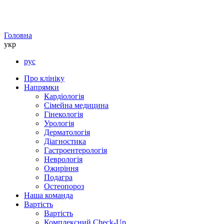
Головна
укр
рус
Про клініку
Напрямки
Кардіологія
Сімейна медицина
Гінекологія
Урологія
Дерматологія
Діагностика
Гастроентерологія
Неврологія
Ожиріння
Подагра
Остеопороз
Наша команда
Вартість
Вартість
Комплексний Check-Up