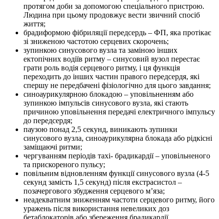
протягом доби за допомогою спеціального пристрою.
Людина при цьому продовжує вести звичний спосіб
життя;
брадиформою фібриляції передсердь – ФП, яка протікає
зі зниженою частотою серцевих скорочень;
зупинкою синусового вузла та заміною інших
ектопічних водіїв ритму – синусовий вузол перестає
грати роль водія серцевого ритму, і ця функція
переходить до інших частин правого передсердя, які
спершу не передбачені фізіологічно для цього завдання;
синоаурикулярною блокадою – уповільненням або
зупинкою імпульсів синусового вузла, які стають
причиною уповільнення передачі електричного імпульсу
до передсердя;
паузою понад 2,5 секунд, виникають зупинки
синусового вузла, синоаурикулярна блокада або рідкісні
заміщаючі ритми;
чергуванням періодів тахі- брадикардії – уповільненого
та прискореного пульсу;
повільним відновленням функції синусового вузла (4-5
секунд замість 1,5 секунд) після екстрасистол –
позачергового збудження серцевого м’яза;
неадекватним зниженням частоти серцевого ритму, його
уражень після використання невеликих доз
бетаблокаторів або збереження брадикардії