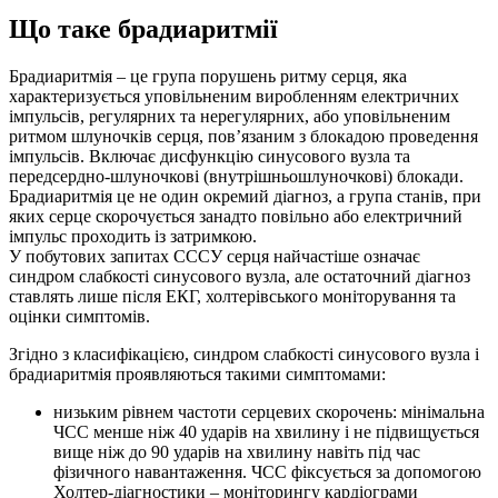
Що таке брадиаритмії
Брадиаритмія – це група порушень ритму серця, яка
характеризується уповільненим виробленням електричних
імпульсів, регулярних та нерегулярних, або уповільненим
ритмом шлуночків серця, пов’язаним з блокадою проведення
імпульсів. Включає дисфункцію синусового вузла та
передсердно-шлуночкові (внутрішньошлуночкові) блокади.
Брадиаритмія це не один окремий діагноз, а група станів, при
яких серце скорочується занадто повільно або електричний
імпульс проходить із затримкою.
У побутових запитах СССУ серця найчастіше означає
синдром слабкості синусового вузла, але остаточний діагноз
ставлять лише після ЕКГ, холтерівського моніторування та
оцінки симптомів.
Згідно з класифікацією, синдром слабкості синусового вузла і
брадиаритмія проявляються такими симптомами:
низьким рівнем частоти серцевих скорочень: мінімальна
ЧСС менше ніж 40 ударів на хвилину і не підвищується
вище ніж до 90 ударів на хвилину навіть під час
фізичного навантаження. ЧСС фіксується за допомогою
Холтер-діагностики – моніторингу кардіограми