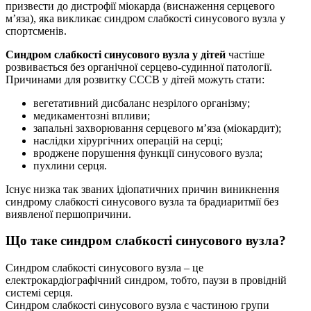
призвести до дистрофії міокарда (виснаження серцевого
м’яза), яка викликає синдром слабкості синусового вузла у
спортсменів.
Синдром слабкості синусового вузла у дітей
частіше
розвивається без органічної серцево-судинної патології.
Причинами для розвитку СССВ у дітей можуть стати:
вегетативний дисбаланс незрілого організму;
медикаментозні впливи;
запальні захворювання серцевого м’яза (міокардит);
наслідки хірургічних операцій на серці;
вроджене порушення функції синусового вузла;
пухлини серця.
Існує низка так званих ідіопатичних причин виникнення
синдрому слабкості синусового вузла та брадиаритмії без
виявленої першопричини.
Що таке синдром слабкості синусового вузла?
Синдром слабкості синусового вузла – це
електрокардіографічний синдром, тобто, паузи в провідній
системі серця.
Синдром слабкості синусового вузла є частиною групи