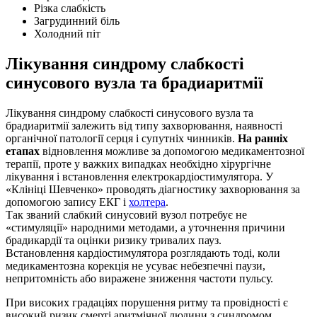
Різка слабкість
Загрудинний біль
Холодний піт
Лікування синдрому слабкості
синусового вузла та брадиаритмії
Лікування синдрому слабкості синусового вузла та
брадиаритмії залежить від типу захворювання, наявності
органічної патології серця і супутніх чинників.
На ранніх
етапах
відновлення можливе за допомогою медикаментозної
терапії, проте у важких випадках необхідно хірургічне
лікування і встановлення електрокардіостимулятора. У
«Клініці Шевченко» проводять діагностику захворювання за
допомогою запису ЕКГ і
холтера
.
Так званий слабкий синусовий вузол потребує не
«стимуляції» народними методами, а уточнення причини
брадикардії та оцінки ризику тривалих пауз.
Встановлення кардіостимулятора розглядають тоді, коли
медикаментозна корекція не усуває небезпечні паузи,
непритомність або виражене зниження частоти пульсу.
При високих градаціях порушення ритму та провідності є
високий ризик смерті аритмічної людини з синдромом