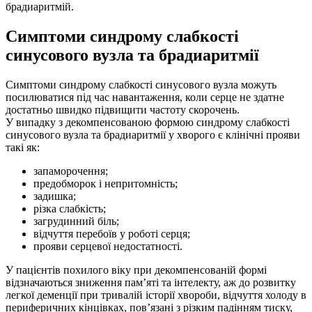
брадиаритмій.
Симптоми синдрому слабкості
синусового вузла та брадиаритмії
Симптоми синдрому слабкості синусового вузла можуть
посилюватися під час навантаження, коли серце не здатне
достатньо швидко підвищити частоту скорочень.
У випадку з декомпенсованою формою синдрому слабкості
синусового вузла та брадиаритмії у хворого є клінічні прояви
такі як:
запаморочення;
предобморок і непритомність;
задишка;
різка слабкість;
загрудинний біль;
відчуття перебоїв у роботі серця;
прояви серцевої недостатності.
У пацієнтів похилого віку при декомпенсованій формі
відзначаються зниження пам’яті та інтелекту, аж до розвитку
легкої деменції при тривалій історії хвороби, відчуття холоду в
периферичних кінцівках, пов’язані з різким падінням тиску,