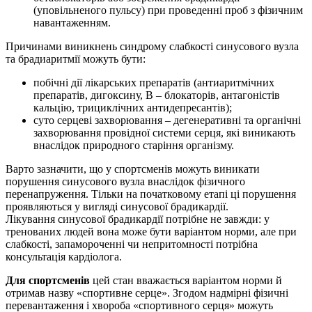
(уповільненого пульсу) при проведенні проб з фізичним
навантаженням.
Причинами виникнень синдрому слабкості синусового вузла
та брадиаритмії можуть бути:
побічні дії лікарських препаратів (антиаритмічних
препаратів, дигоксину, В – блокаторів, антагоністів
кальцію, трициклічних антидепресантів);
суто серцеві захворювання – дегенеративні та органічні
захворювання провідної системи серця, які виникають
внаслідок природного старіння організму.
Варто зазначити, що у спортсменів можуть виникати
порушення синусового вузла внаслідок фізичного
перенапруження. Тільки на початковому етапі ці порушення
проявляються у вигляді синусової брадикардії.
Лікування синусової брадикардії потрібне не завжди: у
тренованих людей вона може бути варіантом норми, але при
слабкості, запамороченні чи непритомності потрібна
консультація кардіолога.
Для спортсменів
цей стан вважається варіантом норми й
отримав назву «спортивне серце». Згодом надмірні фізичні
перевантаження і хвороба «спортивного серця» можуть