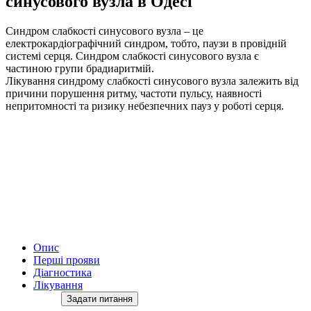
синусового вузла в Одесі
Синдром слабкості синусового вузла – це
електрокардіографічний синдром, тобто, паузи в провідній
системі серця. Синдром слабкості синусового вузла є
частиною групи брадиаритмій.
Лікування синдрому слабкості синусового вузла залежить від
причини порушення ритму, частоти пульсу, наявності
непритомності та ризику небезпечних пауз у роботі серця.
Опис
Перші прояви
Діагностика
Лікування
Задати питання