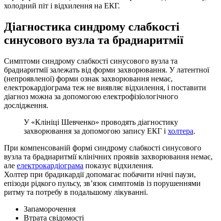
холодний піт і відхилення на ЕКГ.
Діагностика синдрому слабкості
синусового вузла та брадиаритмії
Симптоми синдрому слабкості синусового вузла та
брадиаритмії залежать від форми захворювання. У латентної
(непроявленої) форми ознак захворювання немає,
електрокардіограма теж не виявляє відхилення, і поставити
діагноз можна за допомогою електрофізіологічного
дослідження.
У «Клініці Шевченко» проводять діагностику
захворювання за допомогою запису ЕКГ і
холтера
.
При компенсованій формі синдрому слабкості синусового
вузла та брадиаритмії клінічних проявів захворювання немає,
але
електрокардіограма
показує відхилення.
Холтер при брадикардії допомагає побачити нічні паузи,
епізоди рідкого пульсу, зв’язок симптомів із порушеннями
ритму та потребу в подальшому лікуванні.
Запаморочення
Втрата свідомості