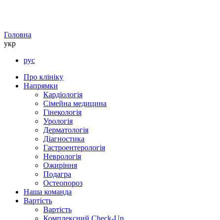
Головна
укр
рус
Про клініку
Напрямки
Кардіологія
Сімейна медицина
Гінекологія
Урологія
Дерматологія
Діагностика
Гастроентерологія
Неврологія
Ожиріння
Подагра
Остеопороз
Наша команда
Вартість
Вартість
Комплексний Check-Up