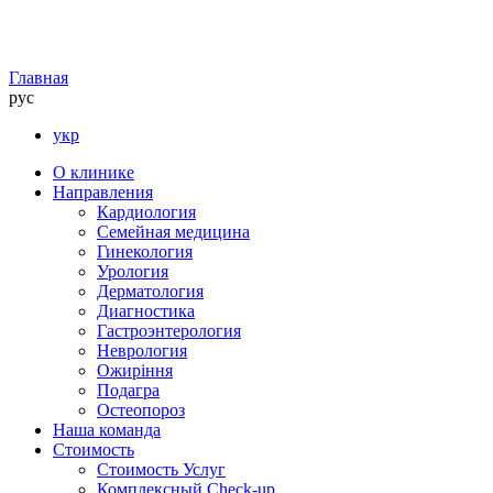
Главная
рус
укр
О клинике
Направления
Кардиология
Семейная медицина
Гинекология
Урология
Дерматология
Диагностика
Гастроэнтерология
Неврология
Ожиріння
Подагра
Остеопороз
Наша команда
Стоимость
Стоимость Услуг
Комплексный Check-up