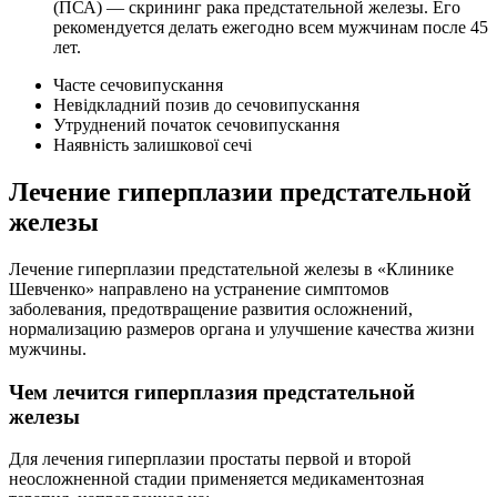
(ПСА) — скрининг рака предстательной железы. Его
рекомендуется делать ежегодно всем мужчинам после 45
лет.
Часте сечовипускання
Невідкладний позив до сечовипускання
Утруднений початок сечовипускання
Наявність залишкової сечі
Лечение гиперплазии предстательной
железы
Лечение гиперплазии предстательной железы в «Клинике
Шевченко» направлено на устранение симптомов
заболевания, предотвращение развития осложнений,
нормализацию размеров органа и улучшение качества жизни
мужчины.
Чем лечится гиперплазия предстательной
железы
Для лечения гиперплазии простаты первой и второй
неосложненной стадии применяется медикаментозная