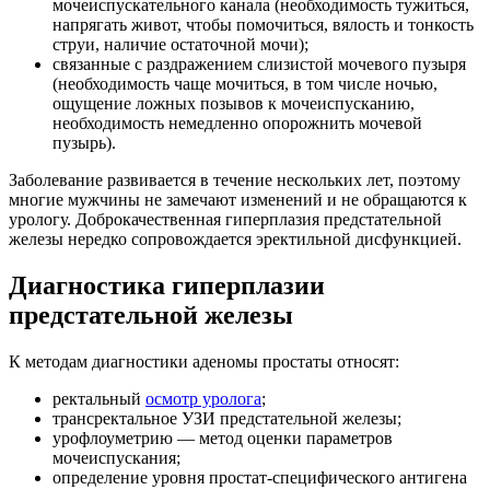
мочеиспускательного канала (необходимость тужиться,
напрягать живот, чтобы помочиться, вялость и тонкость
струи, наличие остаточной мочи);
связанные с раздражением слизистой мочевого пузыря
(необходимость чаще мочиться, в том числе ночью,
ощущение ложных позывов к мочеиспусканию,
необходимость немедленно опорожнить мочевой
пузырь).
Заболевание развивается в течение нескольких лет, поэтому
многие мужчины не замечают изменений и не обращаются к
урологу. Доброкачественная гиперплазия предстательной
железы нередко сопровождается эректильной дисфункцией.
Диагностика гиперплазии
предстательной железы
К методам диагностики аденомы простаты относят:
ректальный
осмотр уролога
;
трансректальное УЗИ предстательной железы;
урофлоуметрию — метод оценки параметров
мочеиспускания;
определение уровня простат-специфического антигена