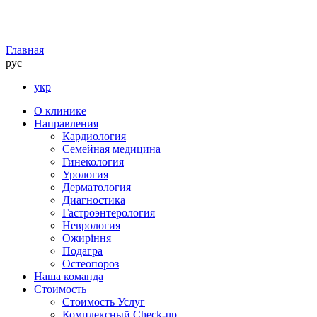
Главная
рус
укр
О клинике
Направления
Кардиология
Семейная медицина
Гинекология
Урология
Дерматология
Диагностика
Гастроэнтерология
Неврология
Ожиріння
Подагра
Остеопороз
Наша команда
Стоимость
Стоимость Услуг
Комплексный Check-up