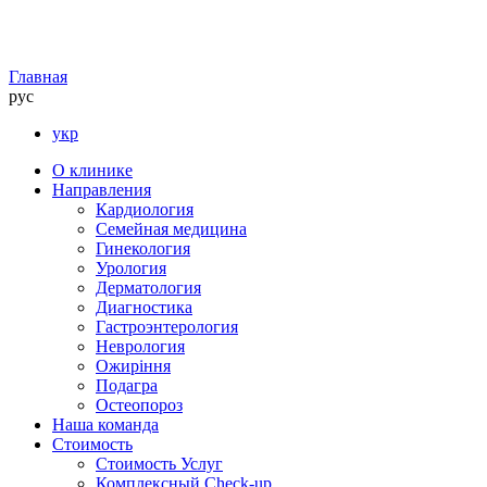
Главная
рус
укр
О клинике
Направления
Кардиология
Семейная медицина
Гинекология
Урология
Дерматология
Диагностика
Гастроэнтерология
Неврология
Ожиріння
Подагра
Остеопороз
Наша команда
Стоимость
Стоимость Услуг
Комплексный Check-up