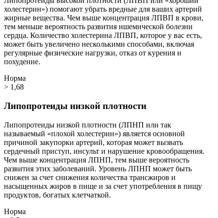
Липопротеиды высокой плотности (ЛПВП или «хороший
холестерин») помогают убрать вредные для ваших артерий
жирные вещества. Чем выше концентрация ЛПВП в крови,
тем меньше вероятность развития ишемической болезни
сердца. Количество холестерина ЛПВП, которое у вас есть,
может быть увеличено несколькими способами, включая
регулярные физические нагрузки, отказ от курения и
похудение.
Норма
> 1,68
Липопротеиды низкой плотности
Липопротеиды низкой плотности (ЛПНП или так
называемый «плохой холестерин») является основной
причиной закупорки артерий, которая может вызвать
сердечный приступ, инсульт и нарушение кровообращения.
Чем выше концентрация ЛПНП, тем выше вероятность
развития этих заболеваний. Уровень ЛПНП может быть
снижен за счет снижения количества трансжиров и
насыщенных жиров в пище и за счет употребления в пищу
продуктов, богатых клетчаткой.
Норма