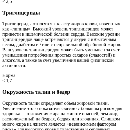
< 2,5
Триглицериды
Триглицериды относятся к классу жиров крови, известных
как «липиды». Высокий уровень триглицеридов может
привести к ишемической болезни сердца. Высокие уровни
триглицеридов чаще встречаются у людей с избыточным
весом, диабетом и / или с неправильной обработкой жиров.
Ваш уровень триглицеридов может быть уменьшен за счет
уменьшения потребления простых сахаров (сладостей) и
алкоголя, а также за счет увеличения вашей физической
активности.
Норма
< 1,7
Окружность талии и бедер
Окружность талии определяет объем жировой ткани.
Увеличение этого показателя связано с большим риском для
здоровья — отложения жира на животе опасней, чем жир,
расположенный на бедрах, бедрах или ягодицах. Слишком
много жира на животе является «независимым фактором
риска» для высокого уровня холестерина и сердечных