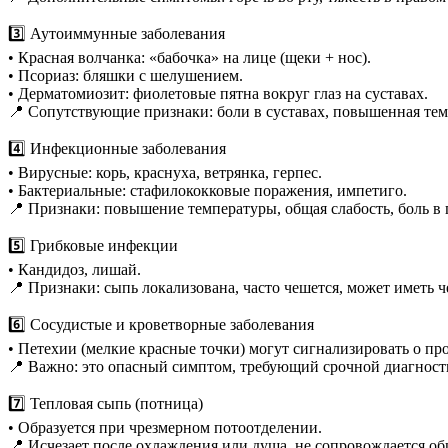
3️⃣ Аутоиммунные заболевания
• Красная волчанка: «бабочка» на лице (щеки + нос).
• Псориаз: бляшки с шелушением.
• Дерматомиозит: фиолетовые пятна вокруг глаз на суставах.
📍 Сопутствующие признаки: боли в суставах, повышенная тем
4️⃣ Инфекционные заболевания
• Вирусные: корь, краснуха, ветрянка, герпес.
• Бактериальные: стафилококковые поражения, импетиго.
📍 Признаки: повышение температуры, общая слабость, боль в 
5️⃣ Грибковые инфекции
• Кандидоз, лишай.
📍 Признаки: сыпь локализована, часто чешется, может иметь ч
6️⃣ Сосудистые и кроветворные заболевания
• Петехии (мелкие красные точки) могут сигнализировать о п
📍 Важно: это опасный симптом, требующий срочной диагност
7️⃣ Тепловая сыпь (потница)
• Образуется при чрезмерном потоотделении.
📍 Исчезает после охлаждения или душа, не сопровождается об