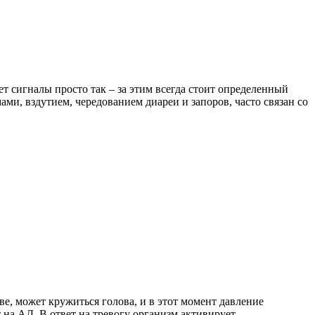
т сигналы просто так – за этим всегда стоит определенный
и, вздутием, чередованием диареи и запоров, часто связан со
е, может кружиться голова, и в этот момент давление
 на АД. В ответ на тревогу организм активирует