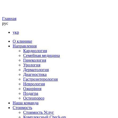
Главная
рус
укр
О клинике
Направления
Кардиология
Семейная медицина
Гинекология
Урология
Дерматология
Диагностика
Гастроэнтерология
Неврология
Ожиріння
Подагра
Остеопороз
Наша команда
Стоимость
Стоимость Услуг
Комплексный Check-up