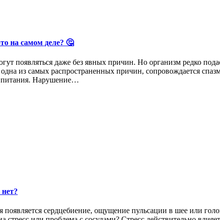
о на самом деле? 🤔
ут появляться даже без явных причин. Но организм редко подае
дна из самых распространенных причин, сопровождается спазмам
а питания. Нарушение…
 нет?
 появляется сердцебиение, ощущение пульсации в шее или голов
а стресс или проблема с сосудами? Стресс действительно влияет