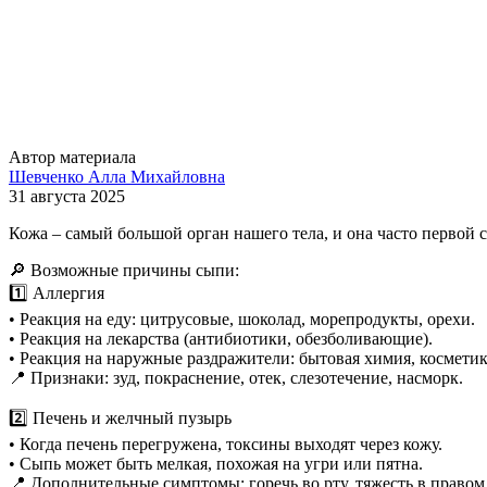
Автор материала
Шевченко Алла Михайловна
31 августа 2025
Кожа – самый большой орган нашего тела, и она часто первой 
🔎 Возможные причины сыпи:
1️⃣ Аллергия
• Реакция на еду: цитрусовые, шоколад, морепродукты, орехи.
• Реакция на лекарства (антибиотики, обезболивающие).
• Реакция на наружные раздражители: бытовая химия, косметик
📍 Признаки: зуд, покраснение, отек, слезотечение, насморк.
2️⃣ Печень и желчный пузырь
• Когда печень перегружена, токсины выходят через кожу.
• Сыпь может быть мелкая, похожая на угри или пятна.
📍 Дополнительные симптомы: горечь во рту, тяжесть в правом 