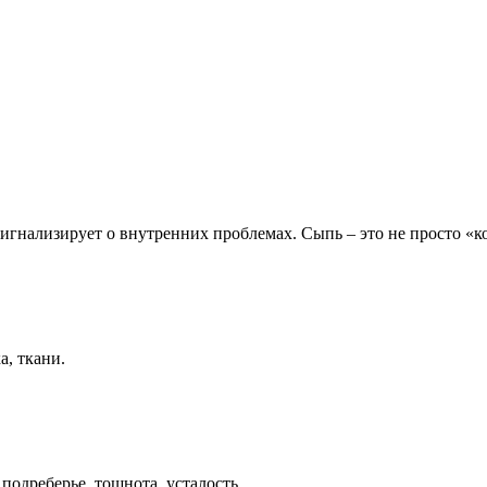
сигнализирует о внутренних проблемах. Сыпь – это не просто «ко
а, ткани.
подреберье, тошнота, усталость.