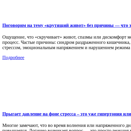
Поговорим на тему «крутящий живот» без причины — что эт
Ощущение, что «скручивает» живот, спазмы или дискомфорт мог
процесс. Частые причины: синдром раздраженного кишечника, о
стрессом, эмоциональным напряжением и нарушением режим
Подробнее
Прыгает давление на фоне стресса – это уже гипертония или
Многие замечают, что во время волнения или напряженного дня
повышается. Логично возникает вопрос — это просто реакция н