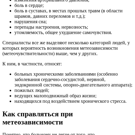
боль в сердце;
боль в суставах, в местах прошлых травм (в области
шрамов, давних переломов и т.д.);
нарушения сна;
перепады настроения, нервозность;
утомляемость, общее ухудшение самочувствия.
Специалисты все же выделяют несколько категорий людей, у
которых вероятность возникновения метеозависимости
(метеочувствительности) выше, чем у других.
К ним, в частности, относят:
больных хроническими заболеваниями (особенно
заболевания сердечно-сосудистой, нервной,
эндокринной системы, опорно-двигательного аппарата);
пожилых людей;
ведущих малоподвижный образ жизни;
находящихся под воздействием хронического стресса.
Как справляться при
метеозависимости
Понятно, что больному не легче от того, что