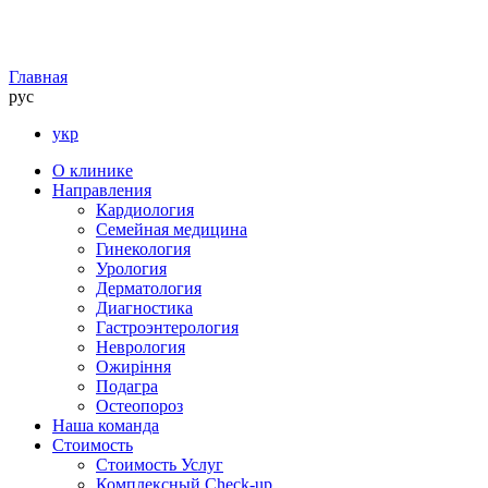
Главная
рус
укр
О клинике
Направления
Кардиология
Семейная медицина
Гинекология
Урология
Дерматология
Диагностика
Гастроэнтерология
Неврология
Ожиріння
Подагра
Остеопороз
Наша команда
Стоимость
Стоимость Услуг
Комплексный Check-up