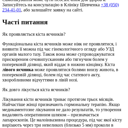
Записуйтесь на консультацію в Клініку Шевченка
+38 (050)
234-41-01
, або залишайте заявку на сайті.
Часті питання
Як проявляється кіста яєчників?
Функціональна кіста яєчників може ніяк не проявлятися, і
виявити її можна під час гінекологічного огляду або УЗД
органів малого тазу. Також вона може супроводжуватися
прискореним сечовипусканням або тягнучим болем у
поперековій ділянці, який віддає в нижню кінцівку. Кіста
лівого яєчника
може проявлятися болями внизу живота, в
поперековій ділянці, болем під час статевого акту,
хворобливими відчуттями в лівій нозі.
Як довго лікується кіста яєчників?
Лікування кісти яєчників триває протягом трьох місяців.
Найчастіше жінці призначають гормональну терапію. Якщо
медикаментозне лікування не дало результатів, то утворення
видаляють оперативним шляхом – призначається
лапароскопія. Це малоінвазивна процедура, під час якої кісту
вирізають через три невеликих (близько 5 мм) проколи в