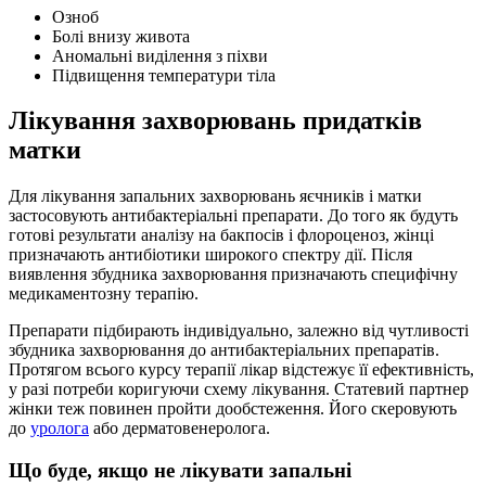
Озноб
Болі внизу живота
Аномальні виділення з піхви
Підвищення температури тіла
Лікування захворювань придатків
матки
Для лікування запальних захворювань яєчників і матки
застосовують антибактеріальні препарати. До того як будуть
готові результати аналізу на бакпосів і флороценоз, жінці
призначають антибіотики широкого спектру дії. Після
виявлення збудника захворювання призначають специфічну
медикаментозну терапію.
Препарати підбирають індивідуально, залежно від чутливості
збудника захворювання до антибактеріальних препаратів.
Протягом всього курсу терапії лікар відстежує її ефективність,
у разі потреби коригуючи схему лікування. Статевий партнер
жінки теж повинен пройти дообстеження. Його скеровують
до
уролога
або дерматовенеролога.
Що буде, якщо не лікувати запальні