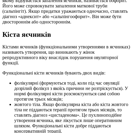
якому відбувається запалення яєчників, називається оофорит.
Його може спровокувати запалення маткової труби
(сальпінгіт). Якщо придатки уражаються одночасно, ставлять
діагноз «аднексит» або «сальпінгоофорит». Він може бути
двостороннім або одностороннім.
Кіста яєчників
Кістами яєчників (функціональними утвореннями в яєчниках)
називають утворення, що виникають у жінок
репродуктивного віку внаслідок порушення овуляторної
функції.
Функціональні кісти яєчників бувають двох видів:
фолікулярні (формуються тоді, коли під час овуляції
дозрілий фолікул з якоїсь причини не розтріскується). У
нормі фолікулярні кісти розсмоктуються самі собою
протягом трьох місяців;
жовтого тіла. Якщо фолікулярна кіста або кіста жовтого
тіла не піддаються терапії протягом трьох місяців, то
ставлять діагноз «цистаденома». Це пухлиноподібне
утворення яєчника, яке лікується лише оперативним
шляхом. Функціональні кісти добре піддаються
консервативній терапії.