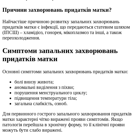
Причини захворювань придатків матки?
Найчастіше причиною розвитку запальних захворювань
придатків матки є інфекції, що передаються статевим шляхом
(ІПСШ) – хламідіоз, гонорея, мікоплазмоз та інші, а також
переохолодження.
Симптоми запальних захворювань
придатків матки
Основні симптоми запальних захворювань придатків матки:
болі внизу живота;
аномальні виділення з піхви;
порушення менструального циклу;
підвищення температури тіла;
загальна слабкість, озноб.
Для первинного гострого запального захворювання придатків
матки характерні чітко виражені прояви симптомів. Якщо
патологія перейшла в хронічну форму, то її клінічні прояви
можуть бути слабо виражені.