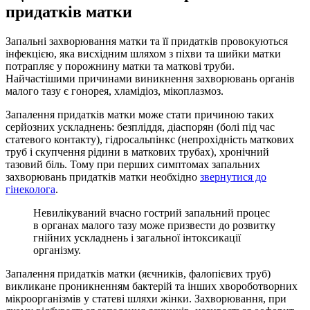
придатків матки
Запальні захворювання матки та її придатків провокуються
інфекцією, яка висхідним шляхом з піхви та шийки матки
потрапляє у порожнину матки та маткові труби.
Найчастішими причинами виникнення захворювань органів
малого тазу є гонорея, хламідіоз, мікоплазмоз.
Запалення придатків матки може стати причиною таких
серйозних ускладнень: безпліддя, діаспорян (болі під час
статевого контакту), гідросальпінкс (непрохідність маткових
труб і скупчення рідини в маткових трубах), хронічний
тазовий біль. Тому при перших симптомах запальних
захворювань придатків матки необхідно
звернутися до
гінеколога
.
Невилікуваний вчасно гострий запальний процес
в органах малого тазу може призвести до розвитку
гнійних ускладнень і загальної інтоксикації
організму.
Запалення придатків матки (яєчників, фалопієвих труб)
викликане проникненням бактерій та інших хвороботворних
мікроорганізмів у статеві шляхи жінки. Захворювання, при