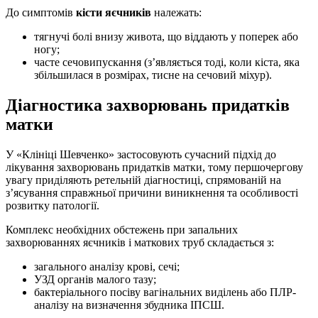
До симптомів
кісти яєчників
належать:
тягнучі болі внизу живота, що віддають у поперек або
ногу;
часте сечовипускання (з’являється тоді, коли кіста, яка
збільшилася в розмірах, тисне на сечовий міхур).
Діагностика захворювань придатків
матки
У «Клініці Шевченко» застосовують сучасний підхід до
лікування захворювань придатків матки, тому першочергову
увагу приділяють ретельній діагностиці, спрямованій на
з’ясування справжньої причини виникнення та особливості
розвитку патології.
Комплекс необхідних обстежень при запальних
захворюваннях яєчників і маткових труб складається з:
загального аналізу крові, сечі;
УЗД органів малого тазу;
бактеріального посіву вагінальних виділень або ПЛР-
аналізу на визначення збудника ІПСШ.