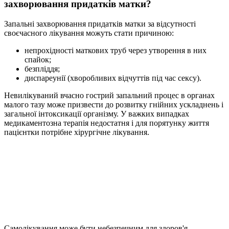
захворювання придатків матки?
Запальні захворювання придатків матки за відсутності
своєчасного лікування можуть стати причиною:
непрохідності маткових труб через утворення в них
спайок;
безпліддя;
диспареунії (хворобливих відчуттів під час сексу).
Невилікуваний вчасно гострий запальний процес в органах
малого тазу може призвести до розвитку гнійних ускладнень і
загальної інтоксикації організму. У важких випадках
медикаментозна терапія недостатня і для порятунку життя
пацієнтки потрібне хірургічне лікування.
Самолікування може бути небезпечним для здоров'я.