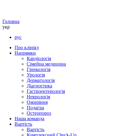
Головна
укр
рус
Про клініку
Напрямки
Кардіологія
Сімейна медицина
Гінекологія
Урологія
Дерматологія
Діагностика
Гастроентерологія
Неврологія
Ожиріння
Подагра
Остеопороз
Наша команда
Вартість
Вартість
Комплексний Check-Up