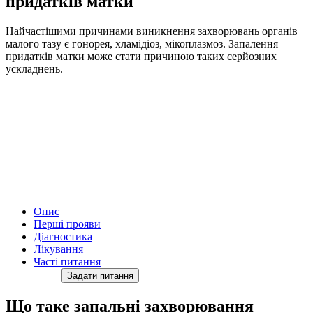
придатків матки
Найчастішими причинами виникнення захворювань органів
малого тазу є гонорея, хламідіоз, мікоплазмоз. Запалення
придатків матки може стати причиною таких серйозних
ускладнень.
Опис
Перші прояви
Діагностика
Лікування
Часті питання
Задати питання
Що таке запальні захворювання